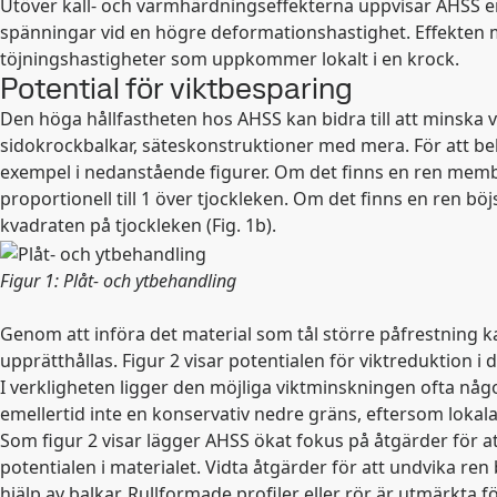
Utöver kall- och varmhärdningseffekterna uppvisar AHSS e
spänningar vid en högre deformationshastighet. Effekten 
töjningshastigheter som uppkommer lokalt i en krock.
Potential för viktbesparing
Den höga hållfastheten hos AHSS kan bidra till att minska 
sidokrockbalkar, säteskonstruktioner med mera. För att bely
exempel i nedanstående figurer. Om det finns en ren membra
proportionell till 1 över tjockleken. Om det finns en ren bö
kvadraten på tjockleken (Fig. 1b).
Figur 1: Plåt- och ytbehandling
Genom att införa det material som tål större påfrestning k
upprätthållas. Figur 2 visar potentialen för viktreduktion i d
I verkligheten ligger den möjliga viktminskningen ofta någo
emellertid inte en konservativ nedre gräns, eftersom loka
Som figur 2 visar lägger AHSS ökat fokus på åtgärder för at
potentialen i materialet. Vidta åtgärder för att undvika r
hjälp av balkar. Rullformade profiler eller rör är utmärkt