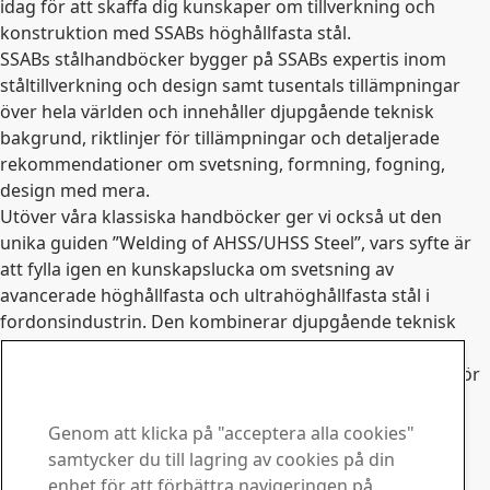
idag för att skaffa dig kunskaper om tillverkning och
konstruktion med SSABs höghållfasta stål.
SSABs stålhandböcker bygger på SSABs expertis inom
ståltillverkning och design samt tusentals tillämpningar
över hela världen och innehåller djupgående teknisk
bakgrund, riktlinjer för tillämpningar och detaljerade
rekommendationer om svetsning, formning, fogning,
design med mera.
Utöver våra klassiska handböcker ger vi också ut den
unika guiden ”Welding of AHSS/UHSS Steel”, vars syfte är
att fylla igen en kunskapslucka om svetsning av
avancerade höghållfasta och ultrahöghållfasta stål i
fordonsindustrin. Den kombinerar djupgående teknisk
bakgrund, detaljerade testresultat, riktlinjer för
tillämpningar och rekommendationer om bästa praxis för
belagda och obelagda stål av denna typ.
Beställ handböcker
Genom att klicka på "acceptera alla cookies"
Contact SSAB
samtycker du till lagring av cookies på din
enhet för att förbättra navigeringen på