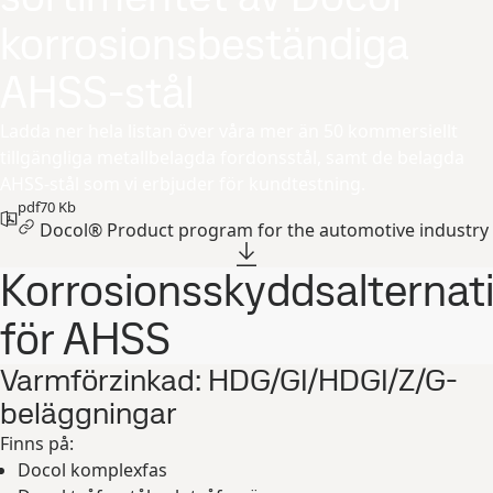
korrosionsbeständiga
AHSS-stål
Ladda ner hela listan över våra mer än 50 kommersiellt
tillgängliga metallbelagda fordonsstål, samt de belagda
AHSS-stål som vi erbjuder för kundtestning.
pdf
70 Kb
Docol® Product program for the automotive industry
Korrosionsskyddsalternat
för AHSS
Varmförzinkad: HDG/GI/HDGI/Z/G-
beläggningar
Finns på:
Docol komplexfas