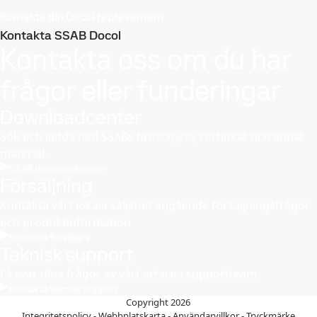
Kontakta din Docol representant
Kontakta SSAB Docol
Kontakta oss om du har
frågor eller funderingar
Downloadcenter
Sök och ladda ned SSABs broschyrer, certifikat och annat
material.
Gå till downloadcenter
Försäljning
Kontakta vårt lokala säljstöd angående försäljningsfrågor
och produktinformation
Kontakta försäljare
Teknisk support
Få svar dina frågor av vårt erfarna supportteam
Kontakta teknisk support
Copyright 2026
Integritetspolicy
-
Webbplatskarta
-
Användarvillkor
-
Tryckmärke