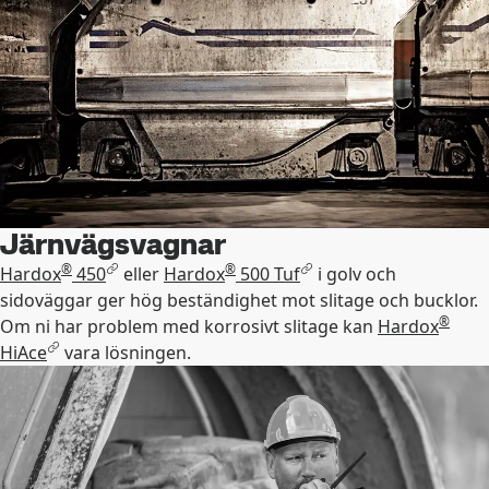
Järnvägsvagnar
®
®
Hardox
450
eller
Hardox
500 Tuf
i golv och
sidoväggar ger hög beständighet mot slitage och bucklor.
®
Om ni har problem med korrosivt slitage kan
Hardox
HiAce
vara lösningen.