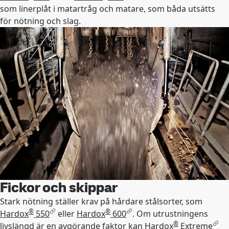
som linerplåt i matartråg och matare, som båda utsätts
för nötning och slag.
Fickor och skippar
Stark nötning ställer krav på hårdare stålsorter, som
®
®
Hardox
550
eller
Hardox
600
. Om utrustningens
®
livslängd är en avgörande faktor kan
Hardox
Extreme