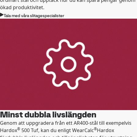
ordinärt stål och upptäck hur du kan spara pengar genom
ökad produktivitet.
Tala med våra slitagespecialister
Minst dubbla livslängden
Genom att uppgradera från ett AR400-stål till exempelvis
®
®
Hardox
500 Tuf, kan du enligt WearCalc
Hardox