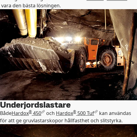
vara den bästa lösningen.
Underjordslastare
®
®
Både
Hardox
450
och
Hardox
500 Tuf
kan användas
för att ge gruvlastarskopor hållfasthet och slitstyrka.