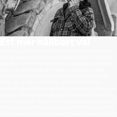
Ett mer hållbart val
Gruvbolag världen över ställs inför komplexa utmaningar
och allt intensivare granskning. Miljöhänsyn är därför ett
prioriterat område för branschens långsiktiga hållbarhet.
Så om du vill hitta sätt att minska företagets utsläpp,
koldioxidavtryck och framtida risker bör du fundera på
vilken typ av stål du använder i dina maskiner. Med
®
Hardox
slitplåt kan du minska den totala mängd stål som
används och ändå gräva, lasta och transportera mer, och
bli mer produktiv. Du behöver bara använda slitplåt av rätt
stålsort och tjocklek. I slutändan kommer din verksamhet
att förbruka mindre stål, bränsle och andra energiresurser