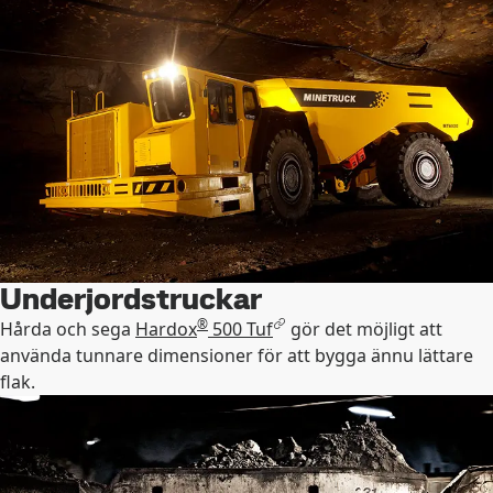
Underjordstruckar
®
Hårda och sega
Hardox
500 Tuf
gör det möjligt att
använda tunnare dimensioner för att bygga ännu lättare
flak.