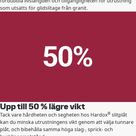
fördubbla livslängden och tillgängligheten för utrustning
som utsätts för glidslitage från granit.
Upp till 50 % lägre vikt
®
Tack vare hårdheten och segheten hos Hardox
slitplåt
kan du minska utrustningens vikt genom att välja tunnare
plåt, och bibehålla samma höga slag-, sprick- och