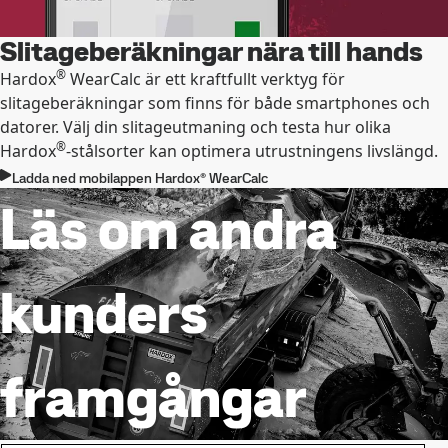
Slitageberäkningar nära till hands
®
Hardox
WearCalc är ett kraftfullt verktyg för
slitageberäkningar som finns för både smartphones och
datorer. Välj din slitageutmaning och testa hur olika
®
Hardox
-stålsorter kan optimera utrustningens livslängd.
Ladda ned mobilappen Hardox® WearCalc
Läs om andra
kunders
framgångar