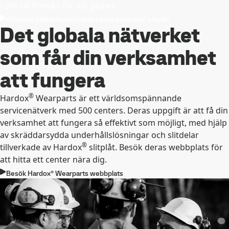
– allt till förmån för vår planet.
Utforska hållbarhetsfördelarna med Hardox® slitplåt
Det globala nätverket
som får din verksamhet
att fungera
®
Hardox
Wearparts är ett världsomspännande
servicenätverk med 500 centers. Deras uppgift är att få din
verksamhet att fungera så effektivt som möjligt, med hjälp
av skräddarsydda underhållslösningar och slitdelar
®
tillverkade av Hardox
slitplåt. Besök deras webbplats för
att hitta ett center nära dig.
Besök Hardox® Wearparts webbplats