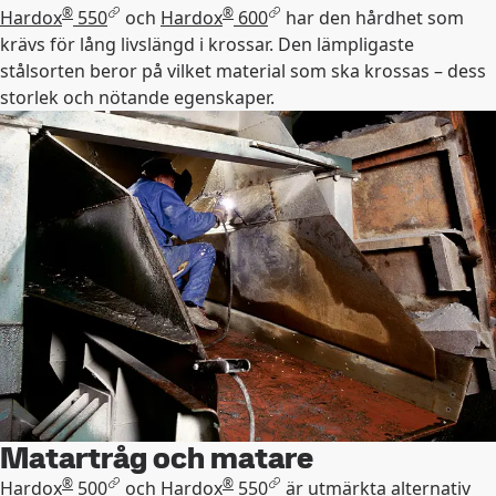
®
®
Hardox
550
och
Hardox
600
har den hårdhet som
krävs för lång livslängd i krossar. Den lämpligaste
stålsorten beror på vilket material som ska krossas – dess
storlek och nötande egenskaper.
Matartråg och matare
®
®
Hardox
500
och
Hardox
550
är utmärkta alternativ