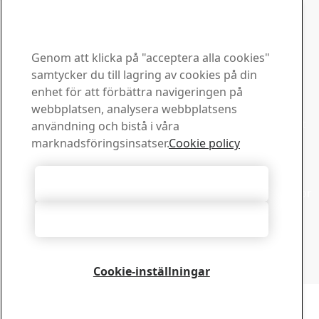
Berättelser att utforska
Kontakta Hardox
Kontakta oss om du har
Genom att klicka på "acceptera alla cookies"
frågor eller funderingar
samtycker du till lagring av cookies på din
enhet för att förbättra navigeringen på
Downloadcenter
webbplatsen, analysera webbplatsens
Sök och ladda ned SSABs broschyrer, certifikat och annat
användning och bistå i våra
material.
marknadsföringsinsatser.
Cookie policy
Gå till downloadcenter
Försäljning
Acceptera alla cookies
Kontakta vårt lokala säljstöd angående försäljningsfrågor
och produktinformation
Acceptera nödvändiga
Kontakta försäljare
Teknisk support
Få svar dina frågor av vårt erfarna supportteam
Cookie-inställningar
Kontakta teknisk support
Copyright 2026
Integritetspolicy
-
Webbplatskarta
-
Användarvillkor
-
Tryckmärke
Cookie Options