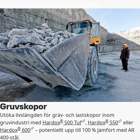
Ladda ned broschyren om ovanjordsbrytning
Gruvskopor
Utöka livslängden för gräv- och lastskopor inom
®
®
gruvindustri med
Hardox
500 Tuf
,
Hardox
550
eller
®
Hardox
600
– potentiellt upp till 100 % jämfört med AR
400-stål.