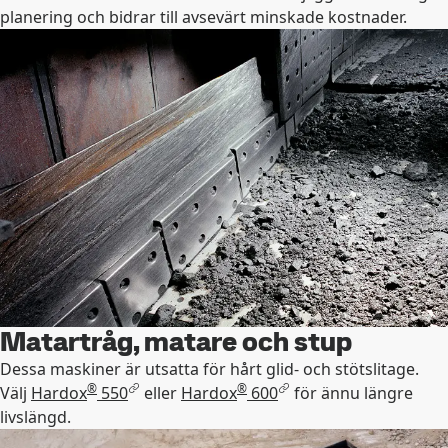
planering och bidrar till avsevärt minskade kostnader.
Matartråg, matare och stup
Dessa maskiner är utsatta för hårt glid- och stötslitage.
®
®
Välj
Hardox
550
eller
Hardox
600
för ännu längre
livslängd.