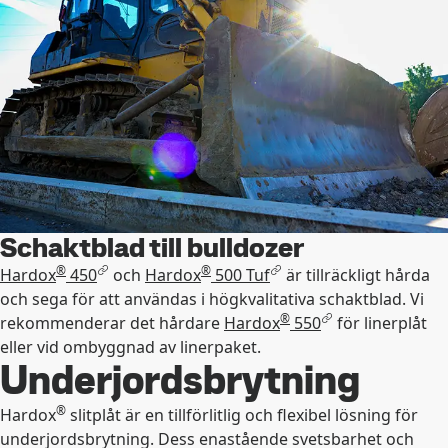
Schaktblad till bulldozer
®
®
Hardox
450
och
Hardox
500 Tuf
är tillräckligt hårda
och sega för att användas i högkvalitativa schaktblad. Vi
®
rekommenderar det hårdare
Hardox
550
för linerplåt
eller vid ombyggnad av linerpaket.
Underjordsbrytning
®
Hardox
slitplåt är en tillförlitlig och flexibel lösning för
underjordsbrytning. Dess enastående svetsbarhet och