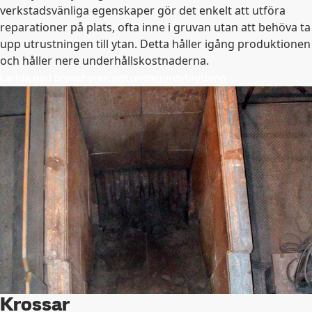
verkstadsvänliga egenskaper gör det enkelt att utföra
reparationer på plats, ofta inne i gruvan utan att behöva ta
upp utrustningen till ytan. Detta håller igång produktionen
och håller nere underhållskostnaderna.
Ladda ned broschyren om underjordsbrytning
Krossar