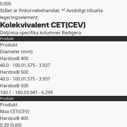
0.005
)
Stålet är finkornebehandlat. *
Avsiktligt tillsatta
Expandera
legeringselement.
Kolekvivalent CET(CEV)
Dölj/visa specifika kolumner
Redigera
Produkt
Produkt
Diameter (mm)
Hardox® 400
40.0 - 100.0
1.575 - 3.937
Hardox® 500
40.0 - 100.0
1.575 - 3.937
Hardox® 500
100.1 - 160.0
3.941 - 6.299
Produkt
Expandera
Produkt
Max CET(CEV)
Hardox® 400
0.39 (0.60)