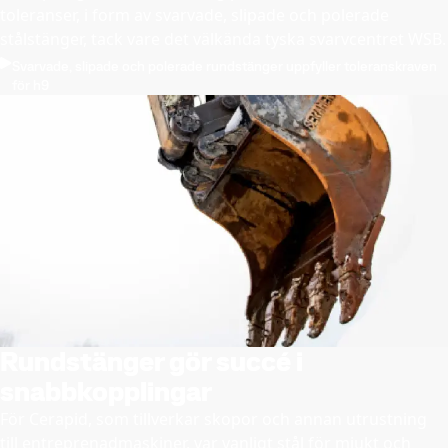
toleranser, i form av svarvade, slipade och polerade
stålstänger, tack vare det välkända tyska svarvcentret WSB.
Svarvade, slipade och polerade rundstänger uppfyller toleranskraven
för h9
Rundstänger gör succé i
snabbkopplingar
För Cerapid, som tillverkar skopor och annan utrustning
till entreprenadmaskiner, var vanligt stål för mjukt och