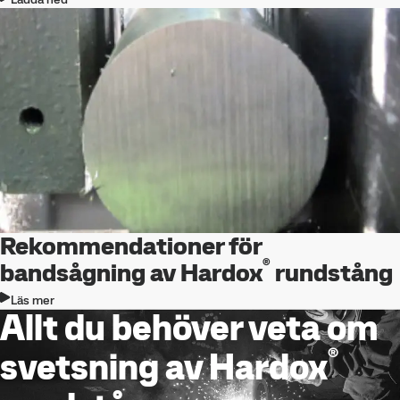
Rekommendationer för
®
bandsågning av Hardox
rundstång
Läs mer
Allt du behöver veta om
®
svetsning av Hardox