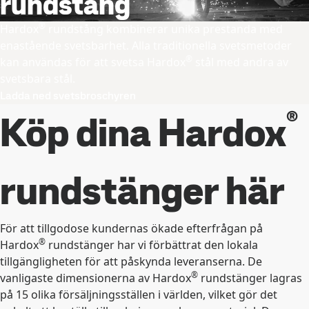
rundstång
®
Hardox
rundstång kombinerar unika prestanda med
enastående svetsbarhet. Alla traditionella svetsmetoder
®
kan användas för att svetsa Hardox
stål med andra av
svetsbara stål.
Ladda ned svetsbroschyren
®
Köp dina Hardox
rundstänger här
För att tillgodose kundernas ökade efterfrågan på
®
Hardox
rundstänger har vi förbättrat den lokala
tillgängligheten för att påskynda leveranserna. De
®
vanligaste dimensionerna av Hardox
rundstänger lagras
på 15 olika försäljningsställen i världen, vilket gör det