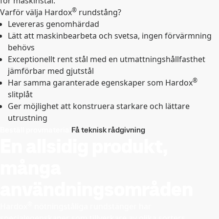
för maskinstål.
®
Varför välja Hardox
rundstång?
Levereras genomhärdad
Lätt att maskinbearbeta och svetsa, ingen förvärmning
behövs
Exceptionellt rent stål med en utmattningshållfasthet
jämförbar med gjutstål
®
Har samma garanterade egenskaper som Hardox
slitplåt
Ger möjlighet att konstruera starkare och lättare
utrustning
Beställ provmaterial
Få teknisk rådgivning
En allsidig produkt,
många
användningsområden
®
Hardox
nötningståliga rundstänger har
specialegenskaper som tillverkare av olika sorters