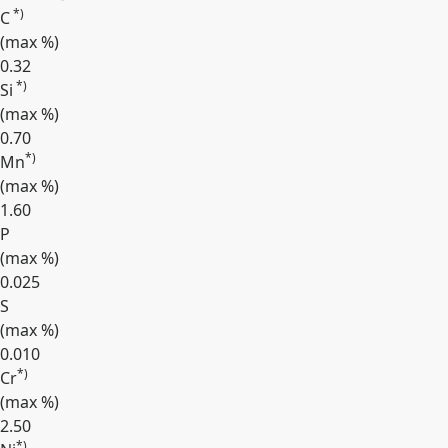
*)
C
(max
%
)
0.32
*)
Si
(max
%
)
0.70
*)
Mn
(max
%
)
1.60
P
(max
%
)
0.025
S
(max
%
)
0.010
*)
Cr
(max
%
)
2.50
*)