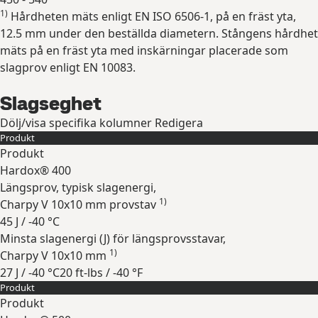
1)
Hårdheten mäts enligt EN ISO 6506-1, på en fräst yta,
Expandera
12.5 mm under den beställda diametern. Stångens hårdhet
mäts på en fräst yta med inskärningar placerade som
slagprov enligt EN 10083.
Slagseghet
Dölj/visa specifika kolumner
Redigera
Produkt
Produkt
Hardox® 400
Längsprov, typisk slagenergi,
1)
Charpy V 10x10 mm provstav
45 J / -40 °C
Minsta slagenergi (J) för längsprovsstavar,
1)
Charpy V 10x10 mm
27 J / -40 °C
20 ft-lbs / -40 °F
Produkt
Expandera
Produkt