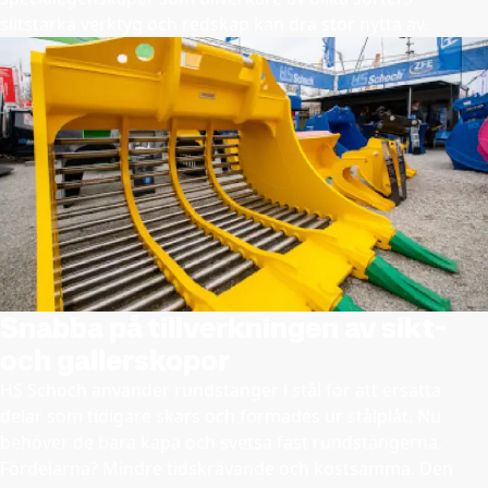
slitstarka verktyg och redskap kan dra stor nytta av.
Snabba på tillverkningen av sikt-
och gallerskopor
HS Schoch använder rundstänger i stål för att ersätta
delar som tidigare skars och formades ur stålplåt. Nu
behöver de bara kapa och svetsa fast rundstängerna.
Fördelarna? Mindre tidskrävande och kostsamma. Den