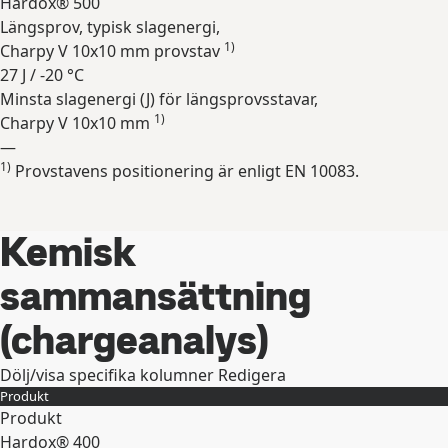
Hardox® 500
Längsprov, typisk slagenergi,
1)
Charpy V 10x10 mm provstav
27 J / -20 °C
Minsta slagenergi (J) för längsprovsstavar,
1)
Charpy V 10x10 mm
—
1)
Provstavens positionering är enligt EN 10083.
Expandera
Kemisk
sammansättning
(chargeanalys)
Dölj/visa specifika kolumner
Redigera
Produkt
Produkt
Hardox® 400