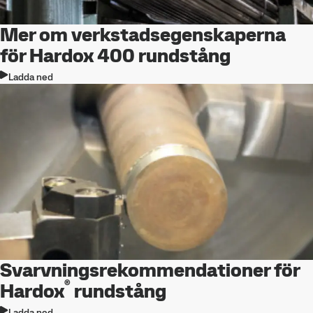
Mer om verkstadsegenskaperna
för Hardox 400 rundstång
Ladda ned
Svarvningsrekommendationer för
®
Hardox
rundstång
Ladda ned