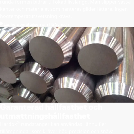
runda formen bidrar till ökad livslängd. Man slipper vassa
kanter och materialet som hanteras glider lättare. Ingen
högtemperatursvetsning krävs.
Läs hela berättelsen om HS Schoch
Garanterad hållfasthet och
utmattningshållfasthet
®
Hardox
rundstänger kan användas i ännu fler
tillämpningar som kräver hög precision och snäva