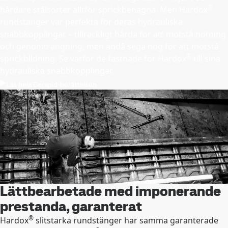
®
hårdare stålsorter alltför sprickbenägna. Men Hardox
rundstänger var perfekta för deras hydrauliska
snabbkopplingar – tillräckligt hårda för att motstå nötning
och genomträngning, men ändå sega nog för att motstå
®
sprickbildning. Se varför de fastnade för Hardox
till sina
hydrauliska snabbkopplingar.
Läs hela Cerapid-berättelsen
Lättbearbetade med imponerande
prestanda, garanterat
®
Hardox
slitstarka rundstänger har samma garanterade