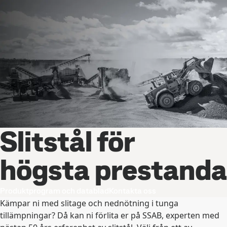
Slitstål för
högsta prestanda
Produktprogram och datablad
Kontakta oss
Kämpar ni med slitage och nednötning i tunga
tillämpningar? Då kan ni förlita er på SSAB, experten med