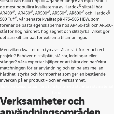
Slitstål kan hålla upp till 4 gånger längre än mjukt stål. Till
®
de mest populära kvaliteterna av Hardox
slitstål hör
®
AR400
,
AR450
,
AR500
,
AR550
,
AR600
och
Hardox
500 Tuf
, vår senaste kvalitet på 475–505 HBW, som
förenar de bästa egenskaperna hos AR450-stål och AR500-
stål för hög hårdhet, hög seghet och slitstyrka, vilket gör
det särskilt lämpat för extrema tillämpningar.
Men vilken kvalitet och typ av stål är rätt för er och ert
projekt? Behöver ni stålplåt, stålrör, ledningar eller
stänger? Våra experter hjälper er att hitta den perfekta
matchningen för er användning och en balans mellan
hårdhet, styrka och formbarhet som ger en bestående
inverkan på er produkt – och er verksamhet.
Boka en konsultation för att få hjälp med att hitta rätt material
för er
Verksamheter och
användningsområden