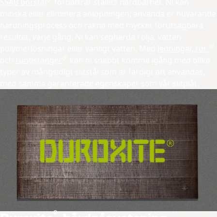
SSAB borstål
förbättrar stålets härdbarhet. Ni kan
minska eller eliminera anlöpningen, använda er nuvarande
härdningsprocess och räkna med mycket förutsägbara
resultat, varje gång. Ni kan seghärda i olja, vatten-
polymerlösningar eller vanligt vatten. Med
ledningar, rör
och
rundstänger
kan ni snabbt komma igång med olika
typer av mångsidigt slitstål som är färdigt att användas,
med samma garanterade egenskaper som vår slitplåt.
®