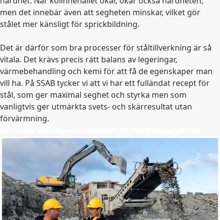
hårdhet. När kolinnehållet ökar, ökar också hårdheten,
men det innebär även att segheten minskar, vilket gör
stålet mer känsligt för sprickbildning.
Det är därför som bra processer för ståltillverkning är så
vitala. Det krävs precis rätt balans av legeringar,
värmebehandling och kemi för att få de egenskaper man
vill ha. På SSAB tycker vi att vi har ett fulländat recept för
stål, som ger maximal seghet och styrka men som
vanligtvis ger utmärkta svets- och skärresultat utan
förvärmning.
Lär känna tillverkarna av Hardox®, ett förstklassigt slitstål