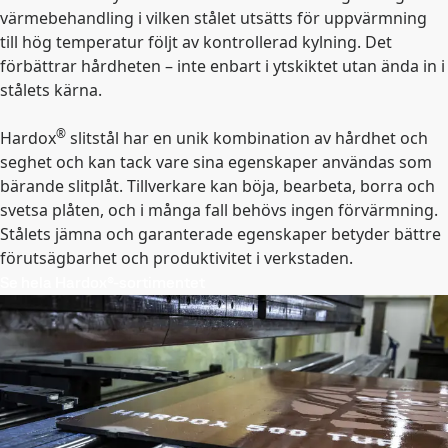
värmebehandling i vilken stålet utsätts för uppvärmning
till hög temperatur följt av kontrollerad kylning. Det
förbättrar hårdheten – inte enbart i ytskiktet utan ända in i
stålets kärna.
®
Hardox
slitstål har en unik kombination av hårdhet och
seghet och kan tack vare sina egenskaper användas som
bärande slitplåt. Tillverkare kan böja, bearbeta, borra och
svetsa plåten, och i många fall behövs ingen förvärmning.
Stålets jämna och garanterade egenskaper betyder bättre
förutsägbarhet och produktivitet i verkstaden.
Se hela Hardox®-sortimentet