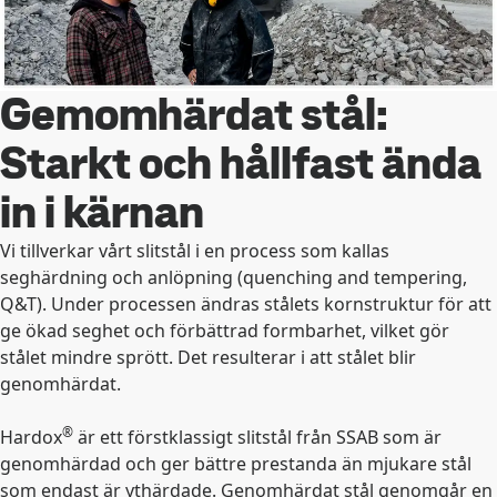
Gemomhärdat stål:
Starkt och hållfast ända
in i kärnan
Vi tillverkar vårt slitstål i en process som kallas
seghärdning och anlöpning (quenching and tempering,
Q&T). Under processen ändras stålets kornstruktur för att
ge ökad seghet och förbättrad formbarhet, vilket gör
stålet mindre sprött. Det resulterar i att stålet blir
genomhärdat.
®
Hardox
är ett förstklassigt slitstål från SSAB som är
genomhärdad och ger bättre prestanda än mjukare stål
som endast är ythärdade. Genomhärdat stål genomgår en