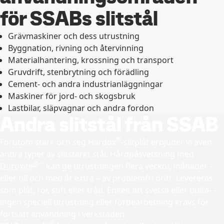
för SSABs slitstål
Grävmaskiner och dess utrustning
Byggnation, rivning och återvinning
Materialhantering, krossning och transport
Gruvdrift, stenbrytning och förädling
Cement- och andra industrianläggningar
Maskiner för jord- och skogsbruk
Lastbilar, släpvagnar och andra fordon
Andra slitstål från SSAB
®
Förutom stark och seg Hardox
-slitplåt erbjuder vi även
andra typer av slitstarkt stål. Hårdpåsvetsning med
®
Duroxite
kan ge utrustningen flera veckor, månader –
eller till och med år extra – av problemfri drift. Levereras
som plåt, rör, stift eller tråd. Enkelt att svetsa eller bulta- –
ingen speciell utrustning eller förbearbetning krävs för
fortsatt användning i verkstaden.