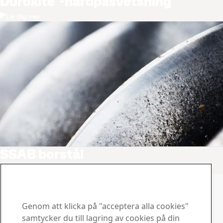
Duroxite
-hårdpåsvetsning
Lär dig mer
SSAB borstål
Lär dig mer
Kontakta Hardox
Kontakta oss om du har
Genom att klicka på "acceptera alla cookies"
frågor eller funderingar
samtycker du till lagring av cookies på din