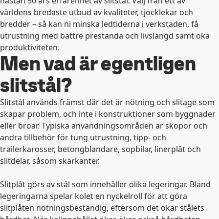
nästan 50 års erfarenhet av slitstål. Välj från ett av
världens bredaste utbud av kvaliteter, tjocklekar och
bredder – så kan ni minska ledtiderna i verkstaden, få
utrustning med bättre prestanda och livslängd samt öka
produktiviteten.
Men vad är egentligen
slitstål?
Slitstål används främst där det är nötning och slitage som
skapar problem, och inte i konstruktioner som byggnader
eller broar. Typiska användningsområden är skopor och
andra tillbehör för tung utrustning, tipp- och
trailerkarosser, betongblandare, sopbilar, linerplåt och
slitdelar, såsom skärkanter.
Slitplåt görs av stål som innehåller olika legeringar. Bland
legeringarna spelar kolet en nyckelroll för att göra
slitplåten nötningsbeständig, eftersom det ökar stålets