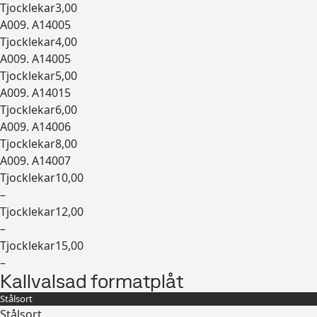
Tjocklekar
3,00
A009. A14005
Tjocklekar
4,00
A009. A14005
Tjocklekar
5,00
A009. A14015
Tjocklekar
6,00
A009. A14006
Tjocklekar
8,00
A009. A14007
Tjocklekar
10,00
–
Tjocklekar
12,00
–
Tjocklekar
15,00
–
Kallvalsad formatplåt
Expandera
Stålsort
Stålsort