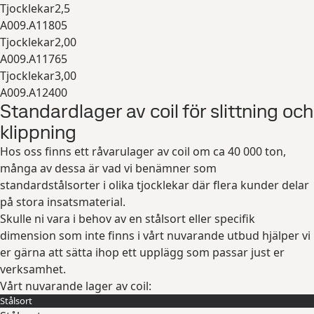
Tjocklekar
2,5
A009.A11805
Tjocklekar
2,00
A009.A11765
Tjocklekar
3,00
A009.A12400
Standardlager av coil för slittning och
Expandera
klippning
Hos oss finns ett råvarulager av coil om ca 40 000 ton,
många av dessa är vad vi benämner som
standardstålsorter i olika tjocklekar där flera kunder delar
på stora insatsmaterial.
Skulle ni vara i behov av en stålsort eller specifik
dimension som inte finns i vårt nuvarande utbud hjälper vi
er gärna att sätta ihop ett upplägg som passar just er
verksamhet.
Vårt nuvarande lager av coil:
Stålsort