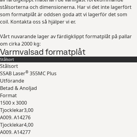
stålsorterna och dimensionerna. Har vi det inte lagerfört
som formatplåt är oddsen goda att vi lagerför det som
coil. Kontakta oss så hjälper vi er.
Vårt nuvarande lager av färdigklippt formatplåt på pallar
om cirka 2000 kg:
Varmvalsad formatplåt
Stålsort
Stålsort
®
SSAB Laser
355MC Plus
Utförande
Betad & Anoljad
Format
1500 x 3000
Tjocklekar
3,00
A009. A14276
Tjocklekar
4,00
A009. A14277