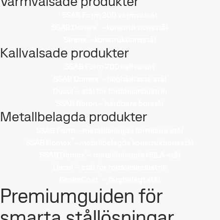
Varmvalsade produkter
SSAB Form 200 varmvalsat
®
SSAB Domex
– konstruktionsstål
®
Strenx
– konstruktionsstål
Kallvalsade produkter
SSAB Form 200 kallvalsat
®
SSAB Domex
– höghållfasta stål
®
Docol
– stål för fordonsindustrin
SSAB Boron – härdbara borstål
Metallbelagda produkter
SSAB Form – metallbelagda formbara stål
®
SSAB Domex
– metallbelagda konstruktionsstål
®
SSAB Domex
– metallbelagda HSLA-stål
®
Docol
– stål för fordonsindustrin
®
GreenCoat
– färgbelagt stål
Premiumguiden för
smarta stållösningar