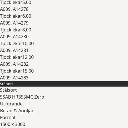
Tjocklekar
5,00
A009. A14278
Tjocklekar
6,00
A009. A14279
Tjocklekar
8,00
A009. A14280
Tjocklekar
10,00
A009. A14281
Tjocklekar
12,00
A009. A14282
Tjocklekar
15,00
A009. A14283
Stålsort
Expandera
Stålsort
SSAB HR355MC Zero
Utförande
Betad & Anoljad
Format
1500 x 3000