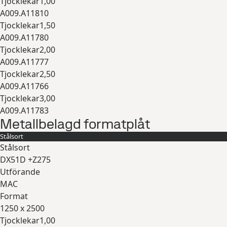
Tjocklekar
1,00
A009.A11810
Tjocklekar
1,50
A009.A11780
Tjocklekar
2,00
A009.A11777
Tjocklekar
2,50
A009.A11766
Tjocklekar
3,00
A009.A11783
Metallbelagd formatplåt
Expandera
Stålsort
Stålsort
DX51D +Z275
Utförande
MAC
Format
1250 x 2500
Tjocklekar
1,00