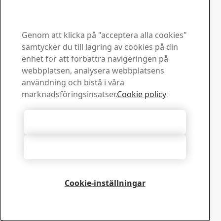
≤ 2,00
Toleranser för nominell bredd
≤ 1200
0,22
Genom att klicka på "acceptera alla cookies"
Toleranser för nominell bredd
< 1200 ≤ 1500
samtycker du till lagring av cookies på din
0,25
enhet för att förbättra navigeringen på
Toleranser för nominell bredd
< 1500 ≤ 1800
webbplatsen, analysera webbplatsens
0,27
användning och bistå i våra
Nominell tjocklek
Expandera
marknadsföringsinsatser.
Cookie policy
< 2,00 ≤ 2,50
Toleranser för nominell bredd
≤ 1200
Acceptera alla cookies
0,23
Toleranser för nominell bredd
< 1200 ≤ 1500
Acceptera nödvändiga
0,27
Toleranser för nominell bredd
< 1500 ≤ 1800
0,30
Nominell tjocklek
Cookie-inställningar
Expandera
< 2,50 ≤ 3,00
Toleranser för nominell bredd
≤ 1200
0,26