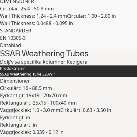
DIMENSIONER
Circular: 25.4 - 50.8 mm
Wall Thickness: 1.24 - 2.4 mm
Circular: 1.00 - 2.00 in
Wall Thickness: 0.0488 - 0.095 in
STANDARDER
EN 10305-3
Datablad
SSAB Weathering Tubes
Expandera
Dölj/visa specifika kolumner
Redigera
Produktnamn
SSAB Weathering Tube 320WP
Dimensioner
Cirkulärt: 16 - 88.9 mm
Fyrkantigt: 19x19 - 70x70 mm
Rektangulärt: 25x15 - 100x40 mm
Väggtjocklek: 1.0 - 3.0 mm
Cirkulärt: 0.63 - 3.50 in
Fyrkantigt: in
Rektangulärt: in
Väggtjocklek: 0.039 - 0.12 in