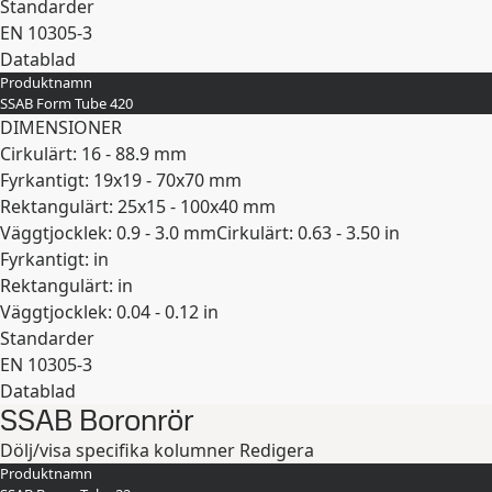
Standarder
EN 10305-3
Datablad
Produktnamn
Expandera
SSAB Form Tube 420
DIMENSIONER
Cirkulärt: 16 - 88.9 mm
Fyrkantigt: 19x19 - 70x70 mm
Rektangulärt: 25x15 - 100x40 mm
Väggtjocklek: 0.9 - 3.0 mm
Cirkulärt: 0.63 - 3.50 in
Fyrkantigt: in
Rektangulärt: in
Väggtjocklek: 0.04 - 0.12 in
Standarder
EN 10305-3
Datablad
SSAB Boronrör
Expandera
Dölj/visa specifika kolumner
Redigera
Produktnamn