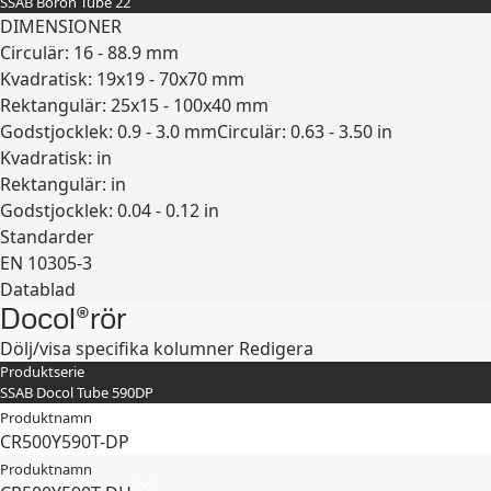
SSAB Boron Tube 22
DIMENSIONER
Circulär: 16 - 88.9 mm
Kvadratisk: 19x19 - 70x70 mm
Rektangulär: 25x15 - 100x40 mm
Godstjocklek: 0.9 - 3.0 mm
Circulär: 0.63 - 3.50 in
Kvadratisk: in
Rektangulär: in
Godstjocklek: 0.04 - 0.12 in
Standarder
EN 10305-3
Datablad
Docol®rör
Expandera
Dölj/visa specifika kolumner
Redigera
Produktserie
SSAB Docol Tube 590DP
Produktnamn
CR500Y590T-DP
Produktnamn