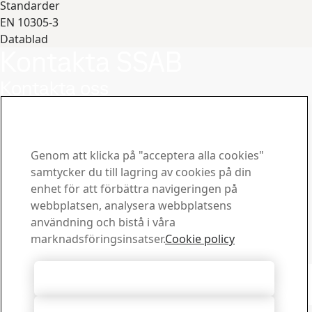
Standarder
EN 10305-3
Datablad
Kontakta SSAB
Expandera
Kontakta oss
Hur kan vi hjälpa dig?
Visa kontakter
Downloadcenter
Genom att klicka på "acceptera alla cookies"
Sök och ladda ned SSABs broschyrer, certifikat och annat
samtycker du till lagring av cookies på din
material.
enhet för att förbättra navigeringen på
Gå till downloadcenter
Prenumerera på nyhetsbrev
webbplatsen, analysera webbplatsens
användning och bistå i våra
Besök vårt prenumerationscenter för att hantera dina
marknadsföringsinsatser.
Cookie policy
prenumerationer på SSABs nyhetsbrev
Registrera dig här
Copyright 2026
Acceptera alla cookies
Integritetspolicy
-
Webbplatskarta
-
Användarvillkor
-
Tryckmärke
Cookie Options