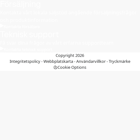
Försäljning
Kontakta vårt lokala säljstöd angående försäljningsfrågor
och produktinformation
Kontakta försäljare
Teknisk support
Få svar dina frågor av vårt erfarna supportteam
Kontakta teknisk support
Copyright 2026
Integritetspolicy
-
Webbplatskarta
-
Användarvillkor
-
Tryckmärke
Cookie Options