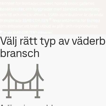
skönhet för bostäder, museer, huvudkontor, gallerier,
besökscenter, och byggnader med blandad användning –
och till och med kraftverk. SSABs distributörer är de enda
®
licensierade SSAB COR-TEN
-leverantörerna för Europa
och erbjuder ett brett utbud av plåt- och rörprodukter.
Se alla SSAB COR-TEN®-stålsorter
Välj rätt typ av väde
bransch