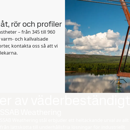
t, rör och profiler
stheter – från 345 till 960
 varm- och kallvalsade
orter, kontakta oss så att vi
klekarna.
er av väderbeständigt
SSAB Weathering
SSAB Weathering stål erbjuder ett heltäckande urval av allt
från lättskötta till underhållsfria lösningar för industriellt