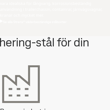
vara idealiska för långvarig, korrosionsbeständig
användning i trailerchassin, containrar, järnvägsvagnar,
kranar och mycket mer.
Se alla Strenx® väderbeständiga stålsorter
ering-stål för din