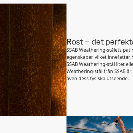
Rost – det perfek
SSAB Weathering-stålets pati
egenskaper, vilket innefattar 
SSAB Weathering-stål litet ell
Weathering-stål från SSAB är st
även dess fysiska utseende.