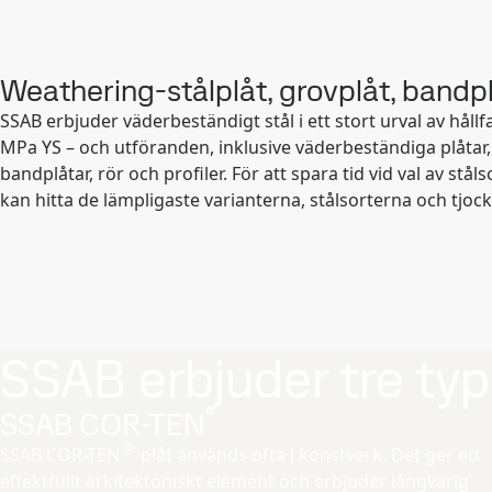
Weathering-stålplåt, grovplåt, bandplå
SSAB erbjuder väderbeständigt stål i ett stort urval av hållfa
MPa YS – och utföranden, inklusive väderbeständiga plåtar,
bandplåtar, rör och profiler. För att spara tid vid val av ståls
kan hitta de lämpligaste varianterna, stålsorterna och tjoc
SSAB erbjuder tre typ
®
SSAB COR-TEN
®
SSAB COR-TEN
-plåt används ofta i konstverk. Det ger ett
effektfullt arkitektoniskt element och erbjuder långvarig