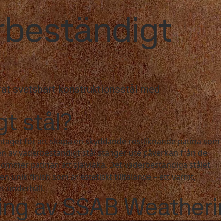
m
Sverige
Search
ndigt stål
erbeständigt
ta oss
MySSAB
rat svetsbart konstruktionsstål med
t stål?
amtaget för att skapa en skyddande rostliknande patina som
n av väderbeständigt stål stänger ute påverkan från de
kommer patinan att självläka. Det väderbeständiga stålet
n unik finish som är estetiskt tilltalande – ett varmt,
t underhåll.
ring av SSAB Weatheri