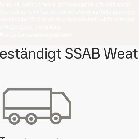
bruk i till exempel broar, järnvägsvagnar och containrar.
Och stålets förmåga att motstå svavelrika, heta gaser gör
det lämpligt för skorstenar, värmeväxlare, luftförvärmare
och gas-gasvärmeväxlare.
Se alla SSAB Weathering-stålsorter
rbeständigt SSAB Weath