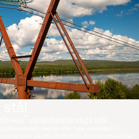
 stål
®
Strenx
väderbeständigt stål
Lastbärande stål med lätt eller inget underhåll och
sträckgränser på 700 och 960 MPa. Dessa produkter kan