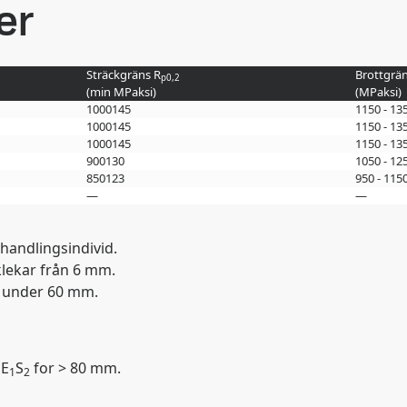
er
Sträckgräns R
Brottgrän
p0,2
(min
MPa
ksi
)
(
MPa
ksi
)
1000
145
1150 - 13
1000
145
1150 - 13
1000
145
1150 - 13
900
130
1050 - 12
850
123
950 - 115
—
—
handlingsindivid.
klekar från 6 mm.
r under 60 mm.
 E
S
for > 80 mm.
1
2