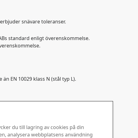
erbjuder snävare toleranser.
ABs standard enligt överenskommelse.
 överenskommelse.
 än EN 10029 klass N (stål typ L).
ker du till lagring av cookies på din
 eller på www.ssab.com.
sen, analysera webbplatsens användning