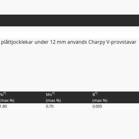
För plåttjocklekar under 12 mm används Charpy V-provstavar
*)
*)
*)
Ni
Mo
B
(max
%
)
(max
%
)
(max
%
)
1.80
0.70
0.005