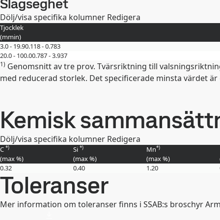
Slagseghet
Dölj/visa specifika kolumner
Redigera
Tjocklek
(
mm
in
)
3.0 - 19.9
0.118 - 0.783
20.0 - 100.0
0.787 - 3.937
1)
Genomsnitt av tre prov. Tvärsriktning till valsningsriktn
med reducerad storlek. Det specificerade minsta värdet är då
Kemisk sammansättni
Dölj/visa specifika kolumner
Redigera
*)
*)
*)
C
Si
Mn
(max
%
)
(max
%
)
(max
%
)
0.32
0.40
1.20
Toleranser
Mer information om toleranser finns i SSAB:s broschyr A