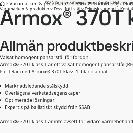
SSAB Koncern
Investerare
Karriär
Nyhetsru
Varumärken & produkter
Armox
Produkterbjudand
Armox® 370T k
Varumärken & produkter
Fossilfritt stål
Teknisk support
Kontak
Allmän produktbeskr
Valsat homogent pansarstål för fordon.
Armox® 370T klass 1 är ett valsat homogent pansarstål (
Fördelar med Armox® 370T klass 1, bland annat:
Marknadsledande stålskydd
Överlägsna verkstadsegenskaper
Optimerade lösningar
Expertis på ballistiskt skydd från SSAB
Armox® 370T klass 1 är inte avsett för vidare värmebehand