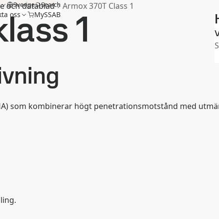
m
Sverige
Search
e och datablad
Armox 370T Class 1
lass 1
ta oss
MySSAB
V
S
ivning
RHA) som kombinerar högt penetrationsmotstånd med utmär
ling.