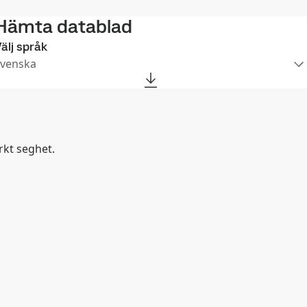
Hämta datablad
älj språk
venska
kt seghet.