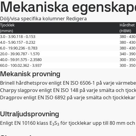
Mekaniska egenskap
Dölj/visa specifika kolumner
Redigera
Tjocklek
Hårdhet
(
mm
in
)
(
HBW
)
3.0 - 3.9
0.118 - 0.153
380 - 430
4.0 - 5.9
0.157 - 0.232
380 - 430
6.0 - 19.9
0.236 - 0.783
380 - 430
20.0 - 39.9
0.787 - 1.570
340 - 390
40.0 - 59.9
1.575 - 2.3580
300 - 350
60.0 - 100.0
2.362 - 3.937
300 - 350
Mekanisk provning
Brinell hårdhetsprov enligt EN ISO 6506-1 på varje värmebe
Charpy slagprov enligt EN ISO 148 på varje smälta och tjoc
Dragprov enligt EN ISO 6892 på varje smälta och tjockleka
Ultraljudsprovning
Enligt EN 10160 klass E
S
för tjocklekar upp till 80 mm och
3
3