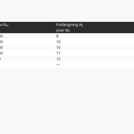
s R
Förlängning A
m
5
(min
%
)
50
8
50
10
50
10
50
11
0
12
—