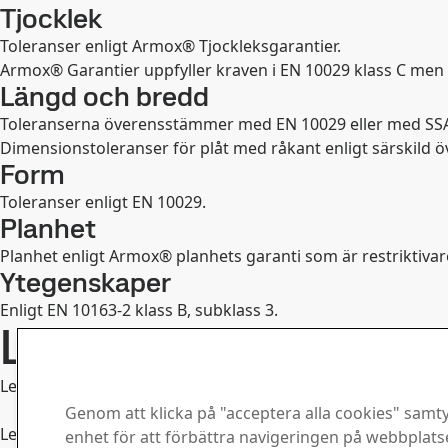
Tjocklek
Toleranser enligt Armox® Tjockleksgarantier.
Armox® Garantier uppfyller kraven i EN 10029 klass C men 
Längd och bredd
Toleranserna överensstämmer med EN 10029 eller med SS
Dimensionstoleranser för plåt med råkant enligt särskild
Form
Toleranser enligt EN 10029.
Planhet
Planhet enligt Armox® planhets garanti som är restriktivare
Ytegenskaper
Enligt EN 10163-2 klass B, subklass 3.
Leveranstillstånd
Leveranstillståndet är seghärdat (QT).
Genom att klicka på "acceptera alla cookies" samtyc
Leveranskraven finns i SSABs broschyr Armox® Guarantees
enhet för att förbättra navigeringen på webbplat