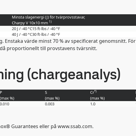
Minsta slagenergi (J) för tvärprovsstavar,
1)
Charpy V 10x10 mm
20 J / -40 °C
15 ft-lbs / -40 °F
40 J / -40 °C
30 ft-lbs / -40 °F
ing. Enstaka värde minst 70 % av specificerat genomsnitt. 
 proportionellt till provstavens tvärsnitt.
ng (chargeanalys)
*)
P
S
Cr
(max
%
)
(max
%
)
(max
%
)
0.010
0.003
1.0
rmox® Guarantees eller på www.ssab.com.