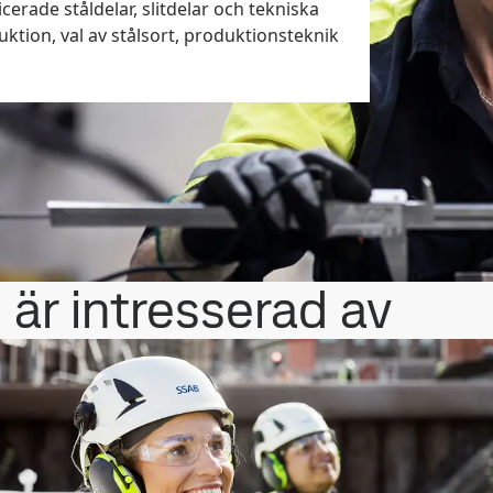
cerade ståldelar, slitdelar och tekniska
uktion, val av stålsort, produktionsteknik
u är intresserad av