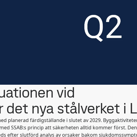
uationen vid
det nya stålverket i L
med planerad färdigställande i slutet av 2029. Byggaktivite
nje med SSAB:s princip att säkerheten alltid kommer först. De
eds efter slutförd analys av orsaker bakom sjukdomssymp