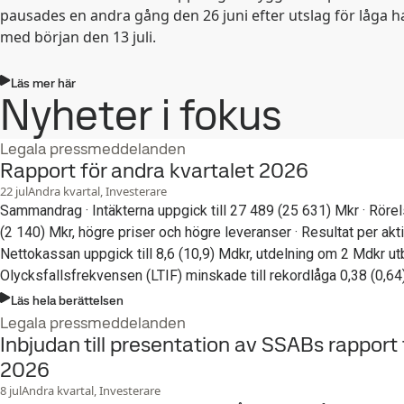
pausades en andra gång den 26 juni efter utslag för låga h
med början den 13 juli.
Läs mer här
Nyheter i fokus
Legala pressmeddelanden
Rapport för andra kvartalet 2026
22
jul
Andra kvartal, Investerare
Sammandrag · Intäkterna uppgick till 27 489 (25 631) Mkr · Rörelseresultatet uppgick till 2 695
(2 140) Mkr, högre priser och högre leveranser · Resultat per aktie uppgick till 2,09 (1,86) kronor ·
Nettokassan uppgick till 8,6 (10,9) Mdkr, utdelning om 2 Mdkr utbe
Olycksfallsfrekvensen (LTIF) minskade till rekordlåga 0,38 (0,64) · Konverteringen av Oxelösu
fortskrider, produktionsstart planeras i andra kvartalet 2027 · Markarbetena i Luleå fortsätter
Läs hela berättelsen
efter tillfälliga uppehåll och projektet ligger enligt plan för prod
Legala pressmeddelanden
Inbjudan till presentation av SSABs rapport 
Investeringar för ökad kapacitet inom SSAB Special Steels kom
2026
8
jul
Andra kvartal, Investerare