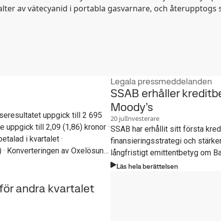
alter av vätecyanid i portabla gasvarnare, och återupptogs 
Legala pressmeddelanden
SSAB erhåller kredit
Moody’s
20
jul
Investerare
SSAB har erhållit sitt första kre
talad i kvartalet ·
finansieringsstrategi och stärke
nd
långfristigt emittentbetyg om B
Läs hela berättelsen
uktionsstart sent 2029 ·
för andra kvartalet
municerades under kvartalet