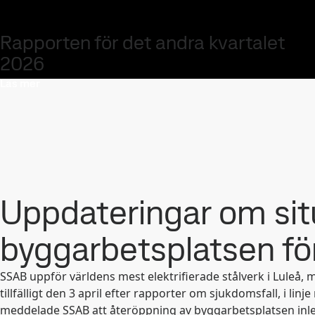
Rapporten för det andra kvartalet
2026
Läs mer
Uppdateringar om sit
byggarbetsplatsen för 
SSAB uppför världens mest elektrifierade stålverk i Luleå, 
tillfälligt den 3 april efter rapporter om sjukdomsfall, i li
meddelade SSAB att återöppning av byggarbetsplatsen inl