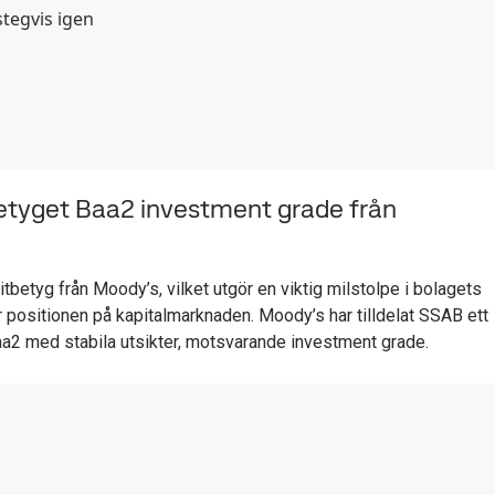
stegvis igen
betyget Baa2 investment grade från
ditbetyg från Moody’s, vilket utgör en viktig milstolpe i bolagets
r positionen på kapitalmarknaden. Moody’s har tilldelat SSAB ett
aa2 med stabila utsikter, motsvarande investment grade.