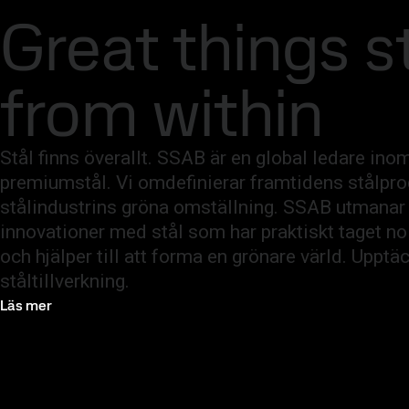
SSAB Koncern
Investerare
Karriär
Nyhetsru
Great things s
Varumärken & produkter
Fossilfritt stål
Teknisk support
Kontak
from within
Stål finns överallt. SSAB är en global ledare ino
premiumstål. Vi omdefinierar framtidens stålpro
stålindustrins gröna omställning. SSAB utmanar
innovationer med stål som har praktiskt taget no
och hjälper till att forma en grönare värld. Upptä
ståltillverkning.
Läs mer