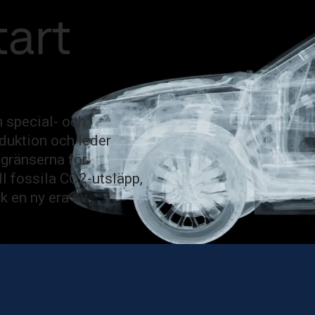
m
Sverige
Search
tart
ta oss
MySSAB
m special- och
duktion och leder
 gränserna för
ll fossila CO2-utsläpp,
ck en ny era av