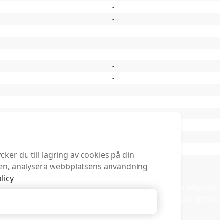
-
-
-
-
-
-
-
-
-
-
-
-
-
ker du till lagring av cookies på din
-
sen, analysera webbplatsens användning
dcenter
Försäljning
licy
ned SSABs broschyrer,
Kontakta vårt lokala säljstö
annat material.
försäljningsfrågor och produ
Acceptera nödvändiga