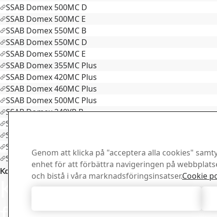
SSAB Domex 500MC D
SSAB Domex 500MC E
SSAB Domex 550MC B
SSAB Domex 550MC D
SSAB Domex 550MC E
SSAB Domex 355MC Plus
SSAB Domex 420MC Plus
SSAB Domex 460MC Plus
SSAB Domex 500MC Plus
SSAB Domex 240YP B
SSAB Domex 355ML
SSAB Domex 420ML
SSAB Domex 460ML
Genom att klicka på "acceptera alla cookies" samtyc
SSAB Domex 500ML
enhet för att förbättra navigeringen på webbplat
Downloa
Kontakta SSAB Domex
och bistå i våra marknadsföringsinsatser.
Cookie po
Kontakta oss
Sök och ladda 
certifikat och 
Acceptera alla cookies
för frågor eller