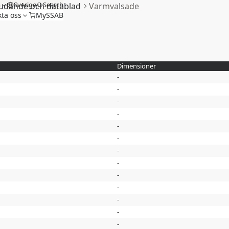
m
Sverige
Search
udande och datablad
Varmvalsade
ta oss
MySSAB
Dimensioner
-
-
-
-
-
-
-
-
-
-
-
-
-