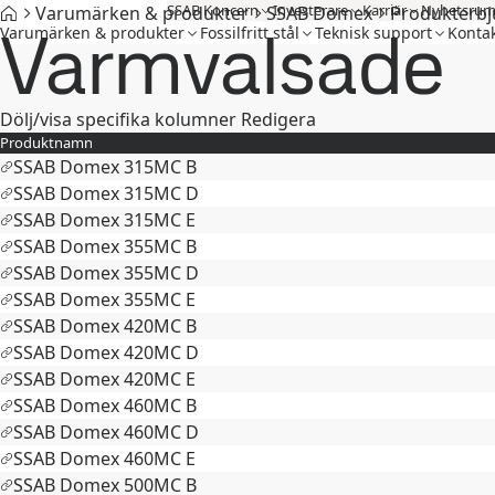
SSAB Koncern
Investerare
Karriär
Nyhetsru
Varumärken & produkter
SSAB Domex
Produkterbj
Varmvalsade
Varumärken & produkter
Fossilfritt stål
Teknisk support
Kontak
Dölj/visa specifika kolumner
Redigera
Produktnamn
SSAB Domex 315MC B
SSAB Domex 315MC D
SSAB Domex 315MC E
SSAB Domex 355MC B
SSAB Domex 355MC D
SSAB Domex 355MC E
SSAB Domex 420MC B
SSAB Domex 420MC D
SSAB Domex 420MC E
SSAB Domex 460MC B
SSAB Domex 460MC D
SSAB Domex 460MC E
SSAB Domex 500MC B