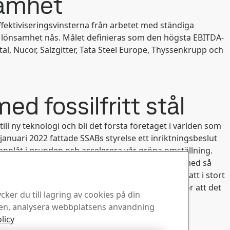
samhet
ektiviseringsvinsterna från arbetet med ständiga
e lönsamhet nås. Målet definieras som den högsta EBITDA-
l, Nucor, Salzgitter, Tata Steel Europe, Thyssenkrupp och
d fossilfritt stål
ill ny teknologi och bli det första företaget i världen som
I januari 2022 fattade SSABs styrelse ett inriktningsbeslut
nplåt i grunden och accelerera vår gröna omställning.
itt stål. Planen är att ersätta nuvarande system med så
en förbättrad kostnadsposition. Ambitionen är att i stort
 2030, 15 år före tidigare kommunicerad plan. För att det
ker du till lagring av cookies på din
ts i tid, framförallt tillgång till fossilfri el.
sen, analysera webbplatsens användning
licy