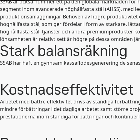
SSAB är också nummer ett på den globala marknaden för hö
segment inom avancerade höghållfasta stål (AHSS), med l
produktionsanläggningar. Behoven av högre produktivitet och
höghållfasta stål, som ger fördelar i form av starkare, lätt
höghållfasta stål, tjänster och andra premiumprodukter k
lönsamheten är relativt sett är högre på dessa områden j
Stark balansräkning
SSAB har haft en gynnsam kassaflödesgenerering de senast
Kostnadseffektivitet
Arbetet med bättre effektivitet drivs av ständiga förbättr
mindre förbättringar i det dagliga arbetet samt större pro
prestationerna inom ständiga förbättringar och kontinuerl