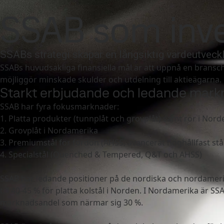
SSAB Koncern
Investerare
Karriär
Nyhetsru
Investerare
SSAB som investering
SSAB som inve
Varumärken & produkter
Fossilfritt stål
Teknisk support
Kontak
SSABs strategi skapar en långsiktig värdeutveckl
SSABs huvudsakliga finansiella mål är att uppnå en bransc
möjliggör minskade skulder och utdelning till aktieägarna.
Starkt erbjudande och ledande mark
SSAB har fyra fokusmarknader:
1. Platta produkter (tunnplåt och grovplåt) samt rör i Nord
2. Grovplåt i Nordamerika
3. Premiumstål för fordon (AHSS, avancerat höghållfast stål
4. Specialstål (Quenched & Tempered, Q&T och AHSS)
SSAB har ledande positioner på de nordiska och norda
till 40-45 % för platta kolstål i Norden. I Nordamerika är 
marknadsandel som närmar sig 30 %.