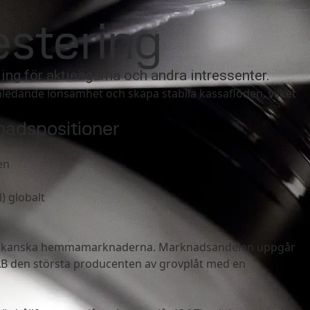
m
Sverige
Search
stering
ta oss
MySSAB
ing för aktieägarna och andra intressenter.
hledande lönsamhet och skapa stabila kassaflöden, vilket
nadspositioner
en
) globalt
merikanska hemmamarknaderna. Marknadsandelen uppgår
SSAB den största producenten av grovplåt med en