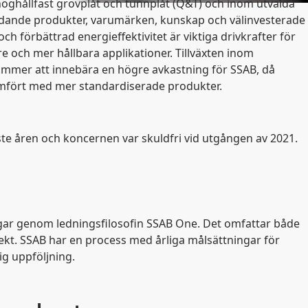
ghållfast grovplåt och tunnplåt (Q&T) och inom utvalda
edande produkter, varumärken, kunskap och välinvesterade
 förbättrad energieffektivitet är viktiga drivkrafter för
are och mer hållbara applikationer. Tillväxten inom
ommer att innebära en högre avkastning för SSAB, då
ämfört med mer standardiserade produkter.
e åren och koncernen var skuldfri vid utgången av 2021.
ingar genom ledningsfilosofin SSAB One. Det omfattar både
jekt. SSAB har en process med årliga målsättningar för
ig uppföljning.