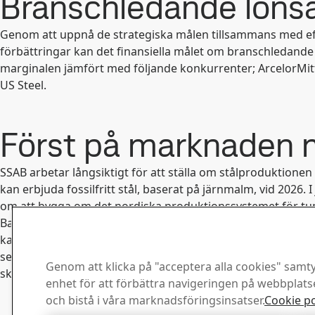
Branschledande lön
Genom att uppnå de strategiska målen tillsammans med eff
förbättringar kan det finansiella målet om branschledand
marginalen jämfört med följande konkurrenter; ArcelorMitta
US Steel.
Först på marknaden me
SSAB arbetar långsiktigt för att ställa om stålproduktionen t
kan erbjuda fossilfritt stål, baserat på järnmalm, vid 2026. 
om att bygga om det nordiska produktionssystemet för tun
Bakgrunden är den kraftigt växande efterfrågan på fossilfr
kallade minimills, som ger ett breddat produktprogram och 
sett ta bort koldioxidutsläppen i vår egen verksamhet kring
Genom att klicka på "acceptera alla cookies" samtyc
ska gå att genomföra måste nödvändig infrastruktur vara på pla
enhet för att förbättra navigeringen på webbplat
och bistå i våra marknadsföringsinsatser.
Cookie po