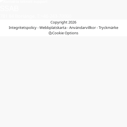
Kontakta teknisk support
SSAB
781 84 Borlänge, T:+46-243-70000
Copyright 2026
Integritetspolicy
-
Webbplatskarta
-
Användarvillkor
-
Tryckmärke
Cookie Options