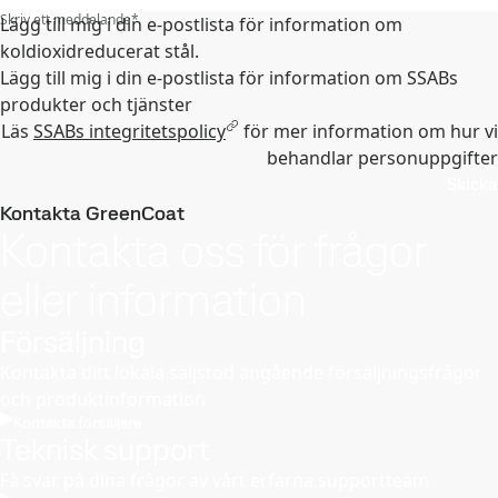
Skriv ett meddelande
*
Lägg till mig i din e‑postlista för information om
koldioxidreducerat stål.
Lägg till mig i din e-postlista för information om SSABs
produkter och tjänster
Läs
SSABs integritetspolicy
för mer information om hur vi
behandlar personuppgifter
Skicka
Kontakta GreenCoat
Kontakta oss för frågor
eller information
Försäljning
Kontakta ditt lokala säljstöd angående försäljningsfrågor
och produktinformation
Kontakta försäljare
Teknisk support
Få svar på dina frågor av vårt erfarna supportteam