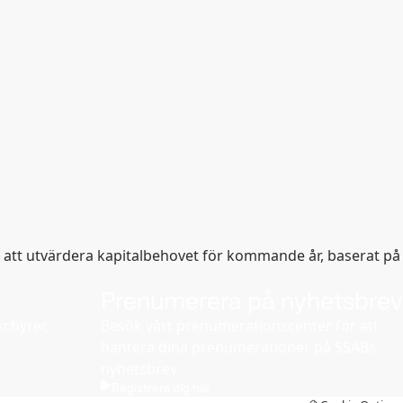
 att utvärdera kapitalbehovet för kommande år, baserat på
Prenumerera på nyhetsbrev
chyrer,
Besök vårt prenumerationscenter för att
hantera dina prenumerationer på SSABs
nyhetsbrev
Registrera dig här