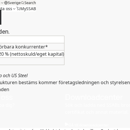
m
Sverige
Search
l
ta oss
MySSAB
den.
örbara konkurrenter*
0 % (nettoskuld/eget kapital)
p och US Steel
strukturen bestäms kommer företagsledningen och styrelsen
nden
 oss
Downloadcenter
pa dig?
Sök och ladda ned SSABs bros
certifikat och annat material.
Gå till downloadcenter