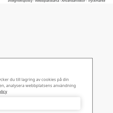
Integritetspolicy
-
Webbplatskarta
-
Användarvillkor
-
Tryckmärke
ker du till lagring av cookies på din
sen, analysera webbplatsens användning
licy
Acceptera nödvändiga