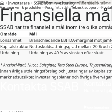
SSAB Koncern
Investerare
Karriär
Nyhetsru
Investerare
SSAB som investering
Finansiella mål
Finansiella må
Varumärken & produkter
Fossilfritt stål
Teknisk support
Kontak
SSAB har tre finansiella mål inom tre olika områ
Område
Mål
Lönsamhet
Branschledande EBITDA-marginal mot jämf
Kapitalstruktur
Nettoskuldsättningsgrad mellan -20 % och 2
Utdelning
Utdelning av 40 % av vinsten efter skatt
* ArcelorMittal, Nucor, Salzgitter, Tata Steel Europe, ThyssenKrup
Innan årliga utdelningsförslag och justeringar av kapital
marknadsutsikter, investeringsplaner och övriga överväga
Kontakta SSAB
Kontakta
Hur kan vi hjäl
Visa kontakter