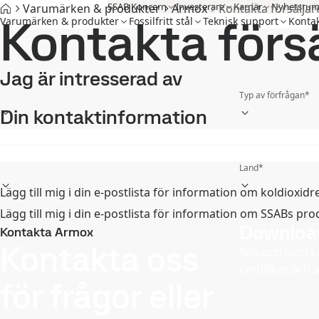
SSAB Koncern
Investerare
Karriär
Nyhetsru
Varumärken & produkter
Armox
Kontakta försäljar
Kontakta försä
Varumärken & produkter
Fossilfritt stål
Teknisk support
Kontak
Jag är intresserad av
Typ av förfrågan
*
Din kontaktinformation
Förnamn
*
Mobiltelefonnumme
Land
*
Lägg till mig i din e‑postlista för information om koldioxidr
Lägg till mig i din e-postlista för information om SSABs pro
Downloa
Kontakta Armox
Kontakta oss
Sök och ladda 
certifikat och 
för frågor eller