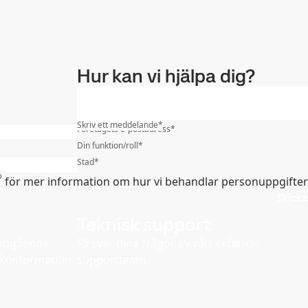
Hur kan vi hjälpa dig?
Skriv ett meddelande
*
Företagets e-postadress
*
Din funktion/roll
*
Stad
*
för mer information om hur vi behandlar personuppgifter
Skicka
Teknisk support
d angående
Få svar dina frågor av vårt erfarna
ktinformation
supportteam