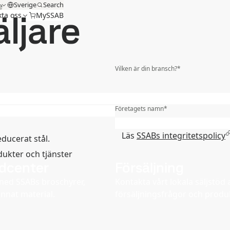
m
Sverige
Search
e
ljare
ta oss
MySSAB
Vilken är din bransch?
*
Efternamn
*
r
*
Företagets namn
*
Region
*
Läs
SSABs integritetspolicy
educerat stål.
dukter och tjänster
dcenter
Försäljning
ned SSABs broschyrer,
Kontakta vårt lokala säljstö
annat material.
försäljningsfrågor och produ