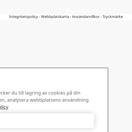
dcenter
Kontakta försäljare
Integritetspolicy
-
Webbplatskarta
-
Användarvillkor
-
Tryckmärke
ker du till lagring av cookies på din
sen, analysera webbplatsens användning
licy
Acceptera nödvändiga