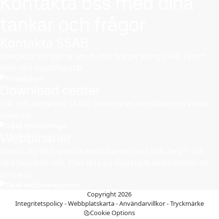
Kontakta oss med dina
tankar och frågor
Kontakta SSAB
Kontakta oss gärna om du har frågor kring SSAB Zero™
eller vårt fossilfria stål.
Kontakta oss
Download center
Sök och ladda ner SSABs broschyrer, certifikat och annat
material.
Gå till nedladdningar
Webbinarier
Anmäl dig till framtida webbinarier om SSAB Zero™ och
vårt fossilfria stål. Eller titta på inspelade webbinarier on-
demand.
Gå till webbinariecentret
Copyright 2026
Integritetspolicy
-
Webbplatskarta
-
Användarvillkor
-
Tryckmärke
Cookie Options