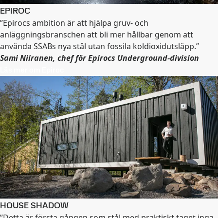
EPIROC
”Epirocs ambition är att hjälpa gruv- och
anläggningsbranschen att bli mer hållbar genom att
använda SSABs nya stål utan fossila koldioxidutsläpp.”
Sami Niiranen, chef för Epirocs Underground-division
Läs mer om Epiroc
HOUSE SHADOW
”Detta är första gången som stål med praktiskt taget inga