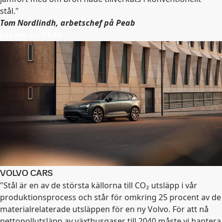
stål."
Tom Nordlindh, arbetschef på Peab
Läs mer om PEAB
VOLVO CARS
"Stål är en av de största källorna till CO₂ utsläpp i vår
produktionsprocess och står för omkring 25 procent av de
materialrelaterade utsläppen för en ny Volvo. För att nå
nettonollutsläpp av växthusgaser till 2040 måste vi hantera