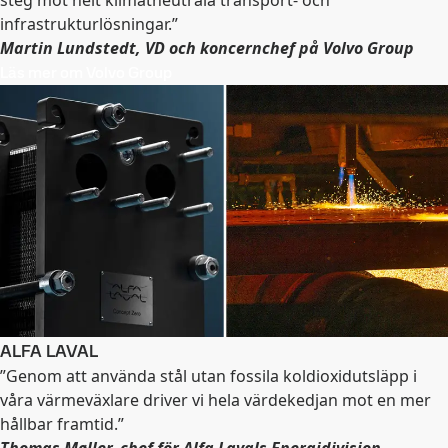
infrastrukturlösningar.”
Martin Lundstedt, VD och koncernchef på Volvo Group
Läs mer om Volvo Group
ALFA LAVAL
”Genom att använda stål utan fossila koldioxidutsläpp i
våra värmeväxlare driver vi hela värdekedjan mot en mer
hållbar framtid.”
Thomas Møller, chef för Alfa Lavals Energidivision