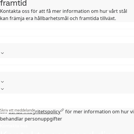
framtid
Kontakta oss för att få mer information om hur vårt stål
kan främja era hållbarhetsmål och framtida tillväxt. ​ ​
Skriv ett meddelande
Läs
SSABs integritetspolicy
för mer information om hur vi
behandlar personuppgifter
Kontakta oss