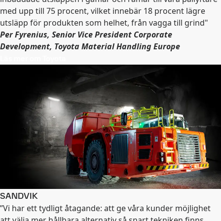
med upp till 75 procent, vilket innebär 18 procent lägre
utsläpp för produkten som helhet, från vagga till grind"
Per Fyrenius, Senior Vice President Corporate
Development, Toyota Material Handling Europe
Läs mer om Toyota
SANDVIK
”Vi har ett tydligt åtagande: att ge våra kunder möjlighet
att välja mer hållbara alternativ så snart tekniken finns