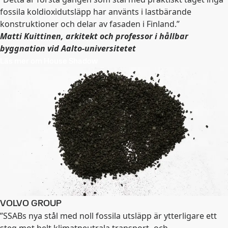
fossila koldioxidutsläpp har använts i lastbärande
konstruktioner och delar av fasaden i Finland.”
Matti Kuittinen, arkitekt och professor i hållbar
byggnation vid Aalto-universitetet
Läs mer om House Shadow
VOLVO GROUP
”SSABs nya stål med noll fossila utsläpp är ytterligare ett
steg mot helt klimatneutrala transport- och