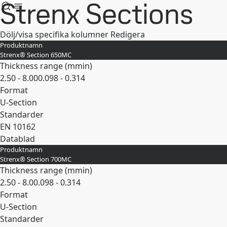
Strenx Sections
Dölj/visa specifika kolumner
Redigera
Produktnamn
Strenx® Section 650MC
Thickness range (
mm
in
)
2.50 - 8.00
0.098 - 0.314
Format
U-Section
Standarder
EN 10162
Datablad
Produktnamn
Expandera
Strenx® Section 700MC
Thickness range (
mm
in
)
2.50 - 8.0
0.098 - 0.314
Format
U-Section
Standarder