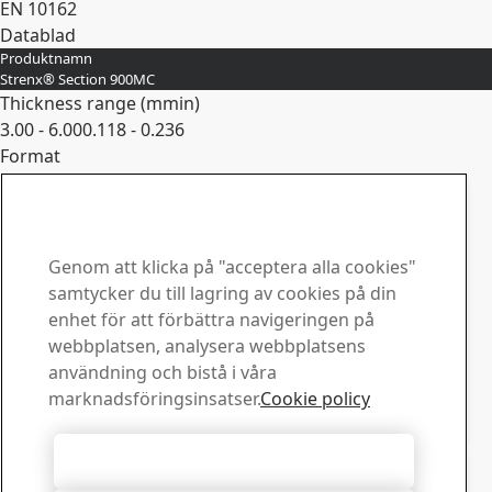
EN 10162
Datablad
Produktnamn
Expandera
Strenx® Section 900MC
Thickness range (
mm
in
)
3.00 - 6.00
0.118 - 0.236
Format
U-Section
Standarder
EN 10162
Datablad
Genom att klicka på "acceptera alla cookies"
Kontakta SSAB
Expandera
samtycker du till lagring av cookies på din
enhet för att förbättra navigeringen på
Kontakta oss
webbplatsen, analysera webbplatsens
Hur kan vi hjälpa dig?
användning och bistå i våra
Visa kontakter
marknadsföringsinsatser.
Cookie policy
Downloadcenter
Sök och ladda ned SSABs broschyrer, certifikat och annat
Acceptera alla cookies
material.