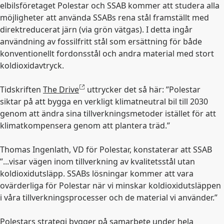
elbilsföretaget Polestar och SSAB kommer att studera alla
möjligheter att använda SSABs rena stål framställt med
direktreducerat järn (via grön vätgas). I detta ingår
användning av fossilfritt stål som ersättning för både
konventionellt fordonsstål och andra material med stort
koldioxidavtryck.
Tidskriften
The Drive
uttrycker det så här: ”Polestar
siktar på att bygga en verkligt klimatneutral bil till 2030
genom att ändra sina tillverkningsmetoder istället för att
klimatkompensera genom att plantera träd.”
Thomas Ingenlath, VD för Polestar, konstaterar att SSAB
”...visar vägen inom tillverkning av kvalitetsstål utan
koldioxidutsläpp. SSABs lösningar kommer att vara
ovärderliga för Polestar när vi minskar koldioxidutsläppen
i våra tillverkningsprocesser och de material vi använder.”
Polestars strategi bygger på samarbete under hela