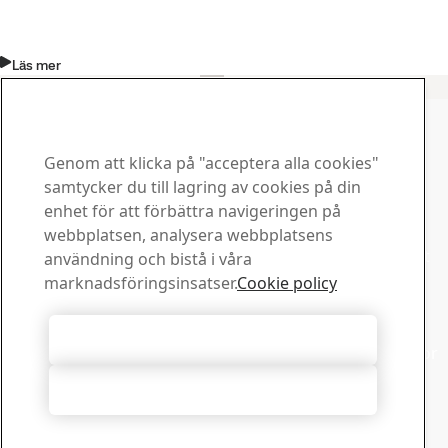
Läs mer
Kontakta SSAB Docol
Kontakta oss om du har
Genom att klicka på "acceptera alla cookies"
frågor eller funderingar
samtycker du till lagring av cookies på din
enhet för att förbättra navigeringen på
Downloadcenter
webbplatsen, analysera webbplatsens
Sök och ladda ned SSABs broschyrer, certifikat och annat
användning och bistå i våra
material.
marknadsföringsinsatser.
Cookie policy
Gå till downloadcenter
Försäljning
Acceptera alla cookies
Kontakta vårt lokala säljstöd angående försäljningsfrågor
och produktinformation
Acceptera nödvändiga
Kontakta försäljare
Teknisk support