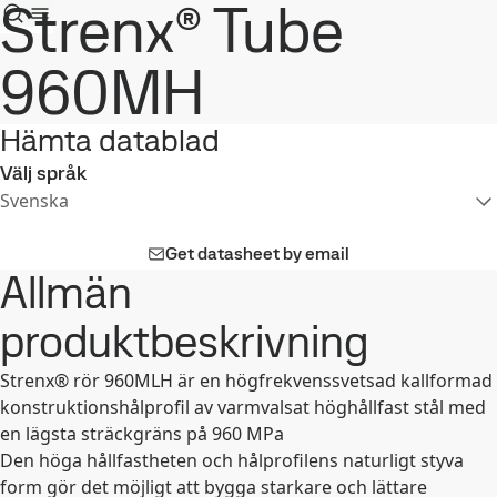
Strenx® Tube
960MH
Hämta datablad
Välj språk
Svenska
Get datasheet by email
Allmän
produktbeskrivning
Strenx® rör 960MLH är en högfrekvenssvetsad kallformad
konstruktionshålprofil av varmvalsat höghållfast stål med
en lägsta sträckgräns på 960 MPa
Den höga hållfastheten och hålprofilens naturligt styva
form gör det möjligt att bygga starkare och lättare