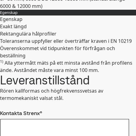
6000 & 12000 mm)
Egenskap
Expandera
Egenskap
Exakt längd
Rektangulära hålprofiler
Toleranserna uppfyller eller överträffar kraven i EN 10219
Överenskommet vid tidpunkten för förfrågan och
beställning
1)
Alla yttermått mäts på ett minsta avstånd från profilens
Expandera
ände. Avståndet måste vara minst 100 mm.
Leveranstillstånd
Rören kallformas och högfrekvenssvetsas av
termomekaniskt valsat stål.
Kontakta Strenx®
Kontakta oss om du har