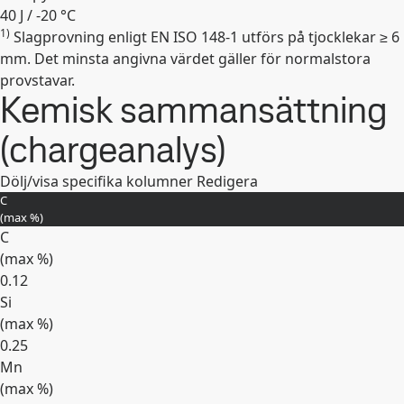
40 J / -20 °C
1)
Slagprovning enligt EN ISO 148-1 utförs på tjocklekar ≥ 6
Expandera
mm. Det minsta angivna värdet gäller för normalstora
provstavar.
Kemisk sammansättning
(chargeanalys)
Dölj/visa specifika kolumner
Redigera
C
(max
%
)
C
(max
%
)
0.12
Si
(max
%
)
0.25
Mn
(max
%
)