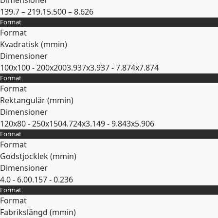
Dimensioner
139.7 – 219.1
5.500 – 8.626
Format
Expandera
Format
Kvadratisk (
mm
in
)
Dimensioner
100x100 - 200x200
3.937x3.937 - 7.874x7.874
Format
Expandera
Format
Rektangulär (
mm
in
)
Dimensioner
120x80 - 250x150
4.724x3.149 - 9.843x5.906
Format
Expandera
Format
Godstjocklek (
mm
in
)
Dimensioner
4.0 - 6.0
0.157 - 0.236
Format
Expandera
Format
Fabrikslängd (
mm
in
)