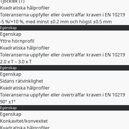
Tjocklek (
T
)
Kvadratiska hålprofiler
Toleranserna uppfyller eller överträffar kraven i EN 10219
-5 %/+10 %, med minst ±0.2 mm och högst ±0.5 mm
Egenskap
Expandera
Egenskap
Yttre hörnprofil
Kvadratiska hålprofiler
Toleranserna uppfyller eller överträffar kraven i EN 10219
2.0 x T – 3.0 x T
Egenskap
Expandera
Egenskap
Sidans rätvinklighet
Kvadratiska hålprofiler
Toleranserna uppfyller eller överträffar kraven i EN 10219
90° ±1°
Egenskap
Expandera
Egenskap
Konkavitet/konvexitet
Kvadratiska hålprofiler