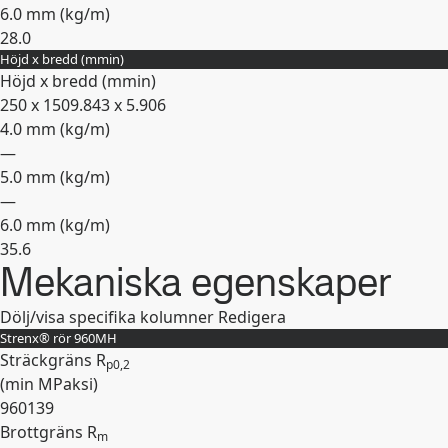
6.0 mm (
kg/m
)
28.0
Höjd x bredd (
mm
in
)
Expandera
Höjd x bredd (
mm
in
)
250 x 150
9.843 x 5.906
4.0 mm (
kg/m
)
—
5.0 mm (
kg/m
)
—
6.0 mm (
kg/m
)
35.6
Mekaniska egenskaper
Expandera
Dölj/visa specifika kolumner
Redigera
Strenx® rör 960MH
Sträckgräns R
p0,2
(min
MPa
ksi
)
960
139
Brottgräns R
m