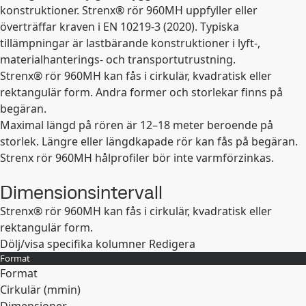
konstruktioner. Strenx® rör 960MH uppfyller eller
överträffar kraven i
EN 10219-3 (2020)
. Typiska
tillämpningar är lastbärande konstruktioner i lyft-,
materialhanterings- och transportutrustning.
Strenx® rör 960MH kan fås i cirkulär, kvadratisk eller
rektangulär form. Andra former och storlekar finns på
begäran.
Maximal längd på rören är 12–18 meter beroende på
storlek. Längre eller längdkapade rör kan fås på begäran.
Strenx rör 960MH hålprofiler bör inte varmförzinkas.
Dimensionsintervall
Strenx® rör 960MH kan fås i cirkulär, kvadratisk eller
rektangulär form.
Dölj/visa specifika kolumner
Redigera
Format
Format
Cirkulär (
mm
in
)