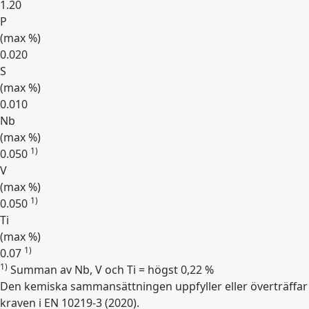
1.20
P
(max
%
)
0.020
S
(max
%
)
0.010
Nb
(max
%
)
1)
0.050
V
(max
%
)
1)
0.050
Ti
(max
%
)
1)
0.07
1)
Summan av Nb, V och Ti = högst 0,22 %
Expandera
Den kemiska sammansättningen uppfyller eller överträffar
kraven i EN 10219-3 (2020).