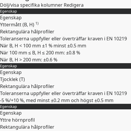
Dölj/visa specifika kolumner
Redigera
Egenskap
Egenskap
1)
Yttermått (B, H)
Rektangulära hålprofiler
Toleranserna uppfyller eller överträffar kraven i EN 10219
När B, H < 100 mm ±1 % minst ±0.5 mm
När 100 mm ≤ B, H ≤ 200 mm: ±0.8 %
När B, H > 200 mm: ±0.6 %
Egenskap
Expandera
Egenskap
Tjocklek (
T
)
Rektangulära hålprofiler
Toleranserna uppfyller eller överträffar kraven i EN 10219
-5 %/+10 %, med minst ±0.2 mm och högst ±0.5 mm
Egenskap
Expandera
Egenskap
Yttre hörnprofil
Rektangulära hålprofiler