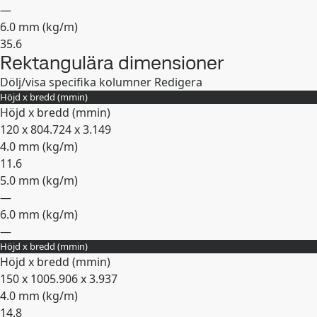
—
6.0 mm (
kg/m
)
35.6
Rektangulära dimensioner
Expandera
Dölj/visa specifika kolumner
Redigera
Höjd x bredd (
mm
in
)
Höjd x bredd (
mm
in
)
120 x 80
4.724 x 3.149
4.0 mm (
kg/m
)
11.6
5.0 mm (
kg/m
)
—
6.0 mm (
kg/m
)
—
Höjd x bredd (
mm
in
)
Expandera
Höjd x bredd (
mm
in
)
150 x 100
5.906 x 3.937
4.0 mm (
kg/m
)
14.8