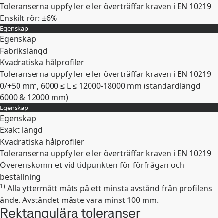
Toleranserna uppfyller eller överträffar kraven i EN 10219
Enskilt rör: ±6%
Egenskap
Expandera
Egenskap
Fabrikslängd
Kvadratiska hålprofiler
Toleranserna uppfyller eller överträffar kraven i EN 10219
0/+50 mm, 6000 ≤ L ≤ 12000-18000 mm (standardlängd
6000 & 12000 mm)
Egenskap
Expandera
Egenskap
Exakt längd
Kvadratiska hålprofiler
Toleranserna uppfyller eller överträffar kraven i EN 10219
Överenskommet vid tidpunkten för förfrågan och
beställning
1)
Alla yttermått mäts på ett minsta avstånd från profilens
Expandera
ände. Avståndet måste vara minst 100 mm.
Rektangulära toleranser