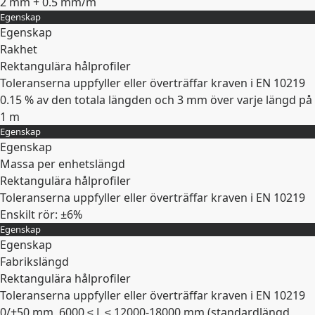
2 mm + 0.5 mm/m
Egenskap
Expandera
Egenskap
Rakhet
Rektangulära hålprofiler
Toleranserna uppfyller eller överträffar kraven i EN 10219
0.15 % av den totala längden och 3 mm över varje längd på
1 m
Egenskap
Expandera
Egenskap
Massa per enhetslängd
Rektangulära hålprofiler
Toleranserna uppfyller eller överträffar kraven i EN 10219
Enskilt rör: ±6%
Egenskap
Expandera
Egenskap
Fabrikslängd
Rektangulära hålprofiler
Toleranserna uppfyller eller överträffar kraven i EN 10219
0/+50 mm, 6000 ≤ L ≤ 12000-18000 mm (standardlängd