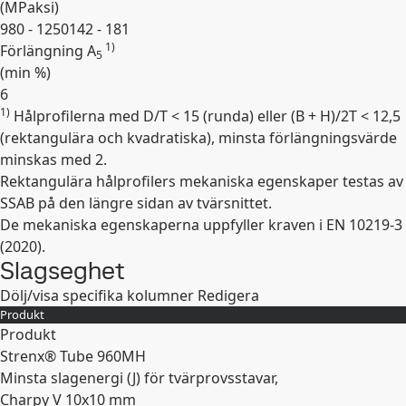
(
MPa
ksi
)
980 - 1250
142 - 181
1)
Förlängning A
5
(min
%
)
6
1)
Hålprofilerna med D/T < 15 (runda) eller (B + H)/2T < 12,5
Expandera
(rektangulära och kvadratiska), minsta förlängningsvärde
minskas med 2.
Rektangulära hålprofilers mekaniska egenskaper testas av
SSAB på den längre sidan av tvärsnittet.
De mekaniska egenskaperna uppfyller kraven i EN 10219-3
(2020).
Slagseghet
Dölj/visa specifika kolumner
Redigera
Produkt
Produkt
Strenx® Tube 960MH
Minsta slagenergi (J) för tvärprovsstavar,
Charpy V 10x10 mm