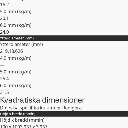
16.2
5.0 mm (
kg/m
)
20.1
6.0 mm (
kg/m
)
24.0
Ytterdiameter (mm)
Expandera
Ytterdiameter (mm)
219.1
8.626
4.0 mm (
kg/m
)
—
5.0 mm (
kg/m
)
26.4
6.0 mm (
kg/m
)
31.5
Kvadratiska dimensioner
Expandera
Dölj/visa specifika kolumner
Redigera
Höjd x bredd (
mm
in
)
Höjd x bredd (
mm
in
)
100 x 100
3.937 x 3.937