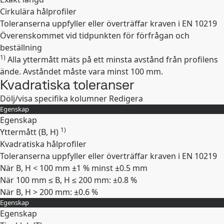
Cirkulära hålprofiler
Toleranserna uppfyller eller överträffar kraven i EN 10219
Överenskommet vid tidpunkten för förfrågan och
beställning
1)
Alla yttermått mäts på ett minsta avstånd från profilens
Expandera
ände. Avståndet måste vara minst 100 mm.
Kvadratiska toleranser
Dölj/visa specifika kolumner
Redigera
Egenskap
Egenskap
1)
Yttermått (B, H)
Kvadratiska hålprofiler
Toleranserna uppfyller eller överträffar kraven i EN 10219
När B, H < 100 mm ±1 % minst ±0.5 mm
När 100 mm ≤ B, H ≤ 200 mm: ±0.8 %
När B, H > 200 mm: ±0.6 %
Egenskap
Expandera
Egenskap