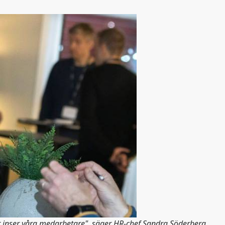
et inser våra medarbetare", säger HR-chef Sandra Söderberg.