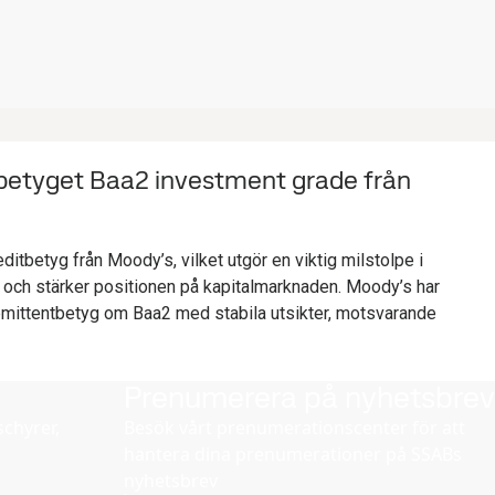
tbetyget Baa2 investment grade från
editbetyg från Moody’s, vilket utgör en viktig milstolpe i
i och stärker positionen på kapitalmarknaden. Moody’s har
t emittentbetyg om Baa2 med stabila utsikter, motsvarande
Prenumerera på nyhetsbrev
chyrer,
Besök vårt prenumerationscenter för att
hantera dina prenumerationer på SSABs
nyhetsbrev