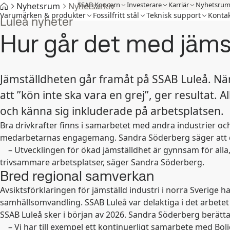
SSAB Koncern
Investerare
Karriär
Nyhetsru
Nyhetsrum
Nyhetsarkiv
Varumärken & produkter
Fossilfritt stål
Teknisk support
Kontak
Luleå nyheter
Hur går det med jäm
Jämställdheten går framåt på SSAB Luleå. Nä
att ”kön inte ska vara en grej”, ger resultat.
och känna sig inkluderade på arbetsplatsen.
Bra drivkrafter finns i samarbetet med andra industrier och 
medarbetarnas engagemang. Sandra Söderberg säger att de 
–
Utvecklingen för ökad jämställdhet är gynnsam för all
trivsammare arbetsplatser, säger Sandra Söderberg.
Bred regional samverkan
Avsiktsförklaringen för jämställd industri i norra Sverige 
samhällsomvandling. SSAB Luleå var delaktiga i det arbetet 
SSAB Luleå sker i början av 2026. Sandra Söderberg berättar
–
Vi har till exempel ett kontinuerligt samarbete med 