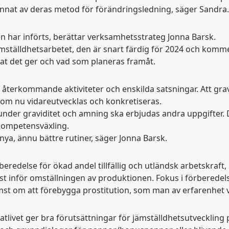
 annat av deras metod för förändringsledning, säger Sandra.
en har införts, berättar verksamhetsstrateg Jonna Barsk.
 jämställdhetsarbetet, den är snart färdig för 2024 och kom
ltat det ger och vad som planeras framåt.
, återkommande aktiviteter och enskilda satsningar. Att gra
 som nu vidareutvecklas och konkretiseras.
under graviditet och amning ska erbjudas andra uppgifter. 
kompetensväxling.
nya, ännu bättre rutiner, säger Jonna Barsk.
rberedelse för ökad andel tillfällig och utländsk arbetskraf
inst inför omställningen av produktionen. Fokus i förberede
främst om att förebygga prostitution, som man av erfarenhe
vatlivet ger bra förutsättningar för jämställdhetsutvecklin