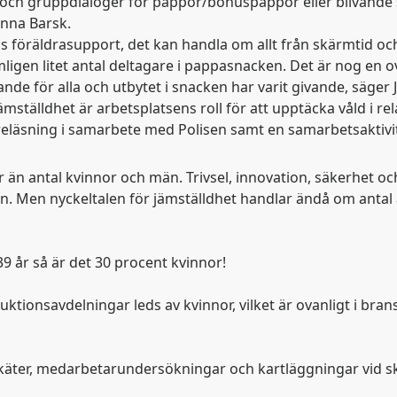
r och gruppdialoger för pappor/bonuspappor eller blivande så
onna Barsk.
räldrasupport, det kan handla om allt från skärmtid och 
ligen litet antal deltagare i pappasnacken. Det är nog en 
de för alla och utbytet i snacken har varit givande, säger 
tälldhet är arbetsplatsens roll för att upptäcka våld i re
öreläsning i samarbete med Polisen samt en samarbetsakt
mer än antal kvinnor och män. Trivsel, innovation, säkerhet
n. Men nyckeltalen för jämställdhet handlar ändå om antal 
39 år så är det 30 procent kvinnor!
ktionsavdelningar leds av kvinnor, vilket är ovanligt i bran
eenkäter, medarbetarundersökningar och kartläggningar vid 