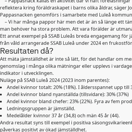
– Pappasnack kallas en aktivitet där vi haft föreläsninga
reflektera kring föräldraskapet i barns olika åldrar, säger J
Pappasnacken genomförs i samarbete med Luleå kommuns fö
–
Vi har många pappor här men det är än så länge ett täm
man behöver ha stora problem. Att vara förälder är utmanan
Ett annat exempel på SSAB Luleås breda engagemang för jäms
från våld arrangerade SSAB Luleå under 2024 en frukostf
Resultaten då?
Att mäta jämställdhet är inte så lätt, för det handlar om 
genomslag i många olika mätningar eller upplevs i vardage
indikator i utvecklingen.
Nuläge på SSAB Luleå 2024 (2023 inom parentes):
Andel kvinnor totalt: 20% (18%). I åldersspannet upp till 
Andel kvinnor bland nyanställda (tillsvidare): 30% (37%)
Andel kvinnor bland chefer: 23% (22%). Fyra av fem produ
Ledningsgruppen är jämställd.
Medelålder kvinnor 37 år (34,8) och män 45 år (44).
Andra resultat syns till exempel i positiva säsongsvikari
påverkas positivt av ökad jämställdhet.