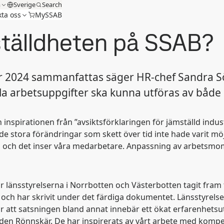
m
Sverige
Search
ta oss
MySSAB
ställdheten på SSAB?
r 2024 sammanfattas säger HR-chef Sandra Sö
 Alla arbetsuppgifter ska kunna utföras av båd
inspirationen från ”avsiktsförklaringen för jämställd indust
stora förändringar som skett över tid inte hade varit möj
a, och det inser våra medarbetare. Anpassning av arbetsmo
har länsstyrelserna i Norrbotten och Västerbotten tagit fram
och har skrivit under det färdiga dokumentet. Länsstyrelsen
 att satsningen bland annat innebär ett ökat erfarenhetsutb
Boliden Rönnskär. De har inspirerats av vårt arbete med k