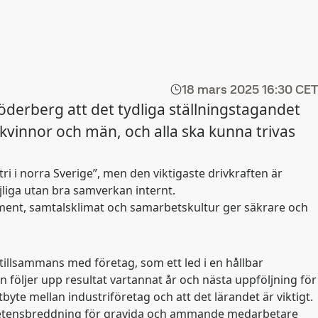
18 mars 2025
16:30 CET
derberg att det tydliga ställningstagandet
e kvinnor och män, och alla ska kunna trivas
ri i norra Sverige”, men den viktigaste drivkraften är
liga utan bra samverkan internt.
ment, samtalsklimat och samarbetskultur ger säkrare och
 tillsammans med företag, som ett led i en hållbar
 följer upp resultat vartannat år och nästa uppföljning för
yte mellan industriföretag och att det lärandet är viktigt.
ompetensbreddning för gravida och ammande medarbetare