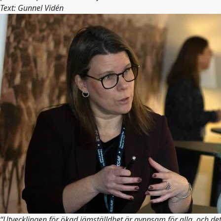
Text: Gunnel Vidén
“Utvecklingen för ökad jämställdhet är gynnsam för alla, och d