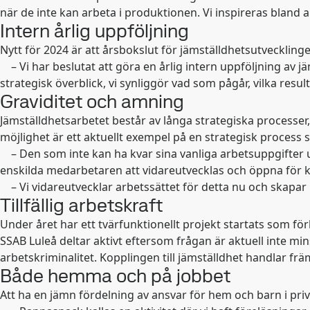
när de inte kan arbeta i produktionen. Vi inspireras bland
Intern årlig uppföljning
Nytt för 2024 är att årsbokslut för jämställdhetsutveckling
–
Vi har beslutat att göra en årlig intern uppföljning av
strategisk överblick, vi synliggör vad som pågår, vilka resu
Graviditet och amning
Jämställdhetsarbetet består av långa strategiska processer
möjlighet är ett aktuellt exempel på en strategisk process
–
Den som inte kan ha kvar sina vanliga arbetsuppgifter 
enskilda medarbetaren att vidareutvecklas och öppna för 
–
Vi vidareutvecklar arbetssättet för detta nu och skapar 
Tillfällig arbetskraft
Under året har ett tvärfunktionellt projekt startats som fö
SSAB Luleå deltar aktivt eftersom frågan är aktuell inte m
arbetskriminalitet. Kopplingen till jämställdhet handlar 
Både hemma och på jobbet
Att ha en jämn fördelning av ansvar för hem och barn i pri