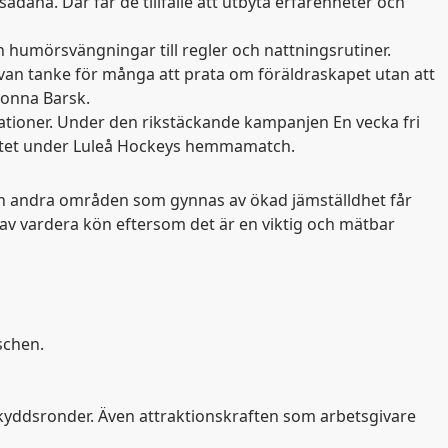
dana. Där får de tillfälle att utbyta erfarenheter och
humörsvängningar till regler och nattningsrutiner.
ovan tanke för många att prata om föräldraskapet utan att
Jonna Barsk.
lationer. Under den rikstäckande kampanjen En vecka fri
ivitet under Luleå Hockeys hemmamatch.
 och andra områden som gynnas av ökad jämställdhet får
av vardera kön eftersom det är en viktig och mätbar
schen.
skyddsronder. Även attraktionskraften som arbetsgivare