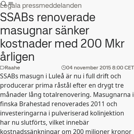
Legala pressmeddelanden
SSABs renoverade
masugnar sänker
kostnader med 200 Mkr
årligen
Raahe
04 november 2015
8:00 CET
SSABs masugn i Luleå är nu i full drift och
producerar prima råstål efter en drygt tre
månader lång totalrenovering. Masugnarna i
finska Brahestad renoverades 2011 och
investeringarna i pulveriserad kolinjektion
har nu slutförts, vilket innebär
kostnadssänkningar om 200 miljoner kronor