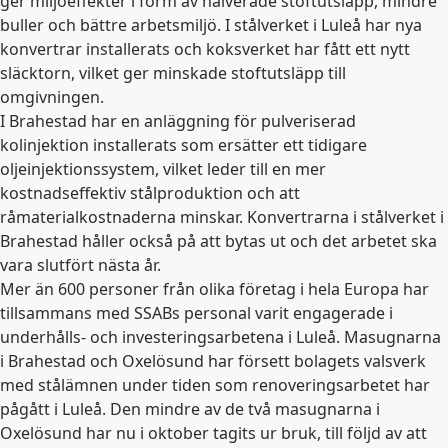
ger miljöeffekter i form av halverade stoftutsläpp, mindre
buller och bättre arbetsmiljö. I stålverket i Luleå har nya
konvertrar installerats och koksverket har fått ett nytt
släcktorn, vilket ger minskade stoftutsläpp till
omgivningen.
I Brahestad har en anläggning för pulveriserad
kolinjektion installerats som ersätter ett tidigare
oljeinjektionssystem, vilket leder till en mer
kostnadseffektiv stålproduktion och att
råmaterialkostnaderna minskar. Konvertrarna i stålverket i
Brahestad håller också på att bytas ut och det arbetet ska
vara slutfört nästa år.
Mer än 600 personer från olika företag i hela Europa har
tillsammans med SSABs personal varit engagerade i
underhålls- och investeringsarbetena i Luleå. Masugnarna
i Brahestad och Oxelösund har försett bolagets valsverk
med stålämnen under tiden som renoveringsarbetet har
pågått i Luleå. Den mindre av de två masugnarna i
Oxelösund har nu i oktober tagits ur bruk, till följd av att