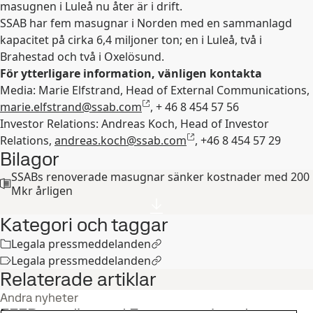
masugnen i Luleå nu åter är i drift.
SSAB har fem masugnar i Norden med en sammanlagd
kapacitet på cirka 6,4 miljoner ton; en i Luleå, två i
Brahestad och två i Oxelösund.
För ytterligare information, vänligen kontakta
Media: Marie Elfstrand, Head of External Communications,
marie.elfstrand@ssab.com
, + 46 8 454 57 56
Investor Relations: Andreas Koch, Head of Investor
Relations,
andreas.koch@ssab.com
, +46 8 454 57 29
Bilagor
SSABs renoverade masugnar sänker kostnader med 200
Mkr årligen
Kategori och taggar
Legala pressmeddelanden
Legala pressmeddelanden
Relaterade artiklar
Andra nyheter