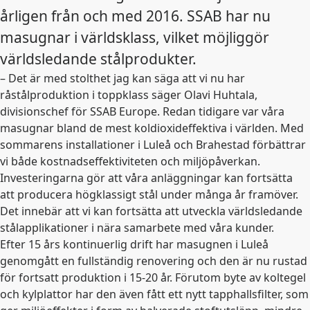
årligen från och med 2016. SSAB har nu
masugnar i världsklass, vilket möjliggör
världsledande stålprodukter.
– Det är med stolthet jag kan säga att vi nu har
råstålproduktion i toppklass säger Olavi Huhtala,
divisionschef för SSAB Europe. Redan tidigare var våra
masugnar bland de mest koldioxideffektiva i världen. Med
sommarens installationer i Luleå och Brahestad förbättrar
vi både kostnadseffektiviteten och miljöpåverkan.
Investeringarna gör att våra anläggningar kan fortsätta
att producera högklassigt stål under många år framöver.
Det innebär att vi kan fortsätta att utveckla världsledande
stålapplikationer i nära samarbete med våra kunder.
Efter 15 års kontinuerlig drift har masugnen i Luleå
genomgått en fullständig renovering och den är nu rustad
för fortsatt produktion i 15-20 år. Förutom byte av koltegel
och kylplattor har den även fått ett nytt tapphallsfilter, som