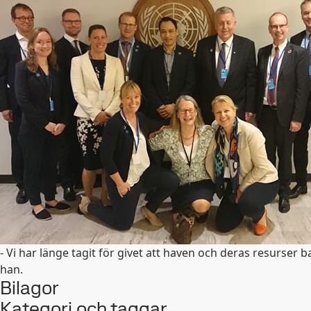
- Vi har länge tagit för givet att haven och deras resurser 
han.
Bilagor
Kategori och taggar