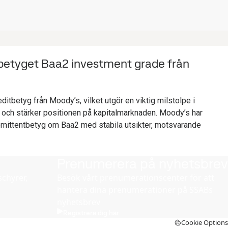
tbetyget Baa2 investment grade från
editbetyg från Moody’s, vilket utgör en viktig milstolpe i
i och stärker positionen på kapitalmarknaden. Moody’s har
t emittentbetyg om Baa2 med stabila utsikter, motsvarande
Prenumerera på nyhetsbrev
chyrer,
Besök vårt prenumerationscenter för att
hantera dina prenumerationer på SSABs
nyhetsbrev
Registrera dig här
Cookie Options