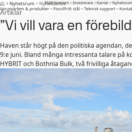
SSAB Koncern
Investerare
Karriär
Nyhetsru
Nyhetsrum
Nyhetsarkiv
Varumärken & produkter
Fossilfritt stål
Teknisk support
Kontak
Artiklar
”Vi vill vara en förebi
Haven står högt på den politiska agendan, de
9:e juni. Bland många intressanta talare p
HYBRIT och Bothnia Bulk, två frivilliga åtagan