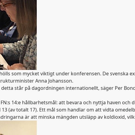
ramhölls som mycket viktigt under konferensen. De svenska 
trukturminister Anna Johansson.
tta står på dagordningen internationellt, säger Per Bondemar
l FN:s 14:e hållbarhetsmål: att bevara och nyttja haven och d
ål 13 (av totalt 17). Ett mål som handlar om att vidta omed
ndringarna är att minska mängden utsläpp av koldioxid, vilk