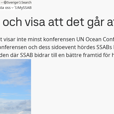
m
Sverige
Search
ta oss
MySSAB
ld och visa att det går 
t visar inte minst konferensen UN Ocean Confe
å konferensen och dess sidoevent hördes SSA
den där SSAB bidrar till en bättre framtid för