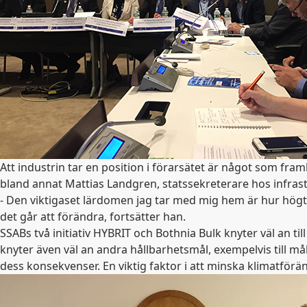
Att industrin tar en position i förarsätet är något som f
bland annat Mattias Landgren, statssekreterare hos infras
- Den viktigaset lärdomen jag tar med mig hem är hur högt de
det går att förändra, fortsätter han.
SSABs två initiativ HYBRIT och Bothnia Bulk knyter väl an til
knyter även väl an andra hållbarhetsmål, exempelvis till m
dess konsekvenser. En viktig faktor i att minska klimatförä