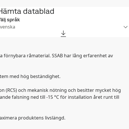
Hämta datablad
älj språk
venska
a förnybara råmaterial. SSAB har lång erfarenhet av
ystem med hög beständighet.
sion (RC5) och mekanisk nötning och besitter mycket hög
lsning ned till -15 °C för installation året runt till
aximera produktens livslängd.