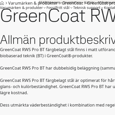
SSAB Koncern
Investerare
Karriär
Nyhetsru
Varumärken & produkter
GreenCoat
GreenCoat pr
GreenCoat RW
Varumärken & produkter
Fossilfritt stål
Teknisk support
Kontak
Allmän produktbeskri
GreenCoat RWS Pro BT färgbelagt stål finns i matt utföran
biobaserad teknik (BT) i GreenCoat®-produkter.
GreenCoat RWS Pro BT har dubbelsidig beläggning (samma 
GreenCoat RWS Pro BT färgbelagt stål är optimerat för hår
glans- och kulörbeständighet. GreenCoat RWS Pro BT har utm
lägre kostnad.
Dess utmärkta väderbeständighet i kombination med regel