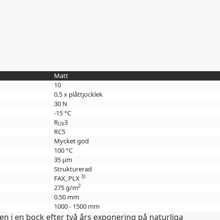
Matt
10
0.5 x plåttjocklek
30 N
-15 °C
R
3
UV
RC5
Mycket god
100 °C
35 µm
Strukturerad
3)
FAX, PLX
2
275 g/m
0.50 mm
1000 - 1500 mm
n i en bock efter två års exponering på naturliga