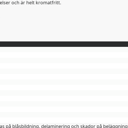
er och är helt kromatfritt.
.
as på blåsbildning, delaminering och skador på beläggninge