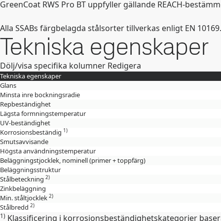
GreenCoat RWS Pro BT uppfyller gällande REACH-bestämmels
Alla SSABs färgbelagda stålsorter tillverkas enligt EN 10169
Tekniska egenskaper
Dölj/visa specifika kolumner
Redigera
Tekniska egenskaper
Glans
Minsta inre bockningsradie
Repbeständighet
Lägsta formningstemperatur
UV-beständighet
1)
Korrosionsbeständig
Smutsavvisande
Högsta användningstemperatur
Beläggningstjocklek, nominell (primer + toppfärg)
Beläggningsstruktur
2)
Stålbeteckning
Zinkbeläggning
2)
Min. ståltjocklek
2)
Stålbredd
1)
Klassificering i korrosionsbeständighetskategorier baser