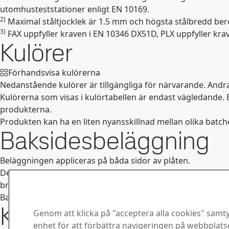
utomhusteststationer enligt EN 10169.
2)
Maximal ståltjocklek är 1.5 mm och högsta stålbredd bero
3)
FAX uppfyller kraven i EN 10346 DX51D, PLX uppfyller kra
Kulörer
Förhandsvisa kulörerna
Nedanstående kulörer är tillgängliga för närvarande. Andra
Kulörerna som visas i kulörtabellen är endast vägledande. B
produkterna.
Produkten kan ha en liten nyansskillnad mellan olika batche
Baksidesbeläggning
Beläggningen appliceras på båda sidor av plåten.
De tekniska egenskaperna gäller för båda sidorna. Emellertid
bredare variation i färg och glans.
Baksidesmärkning är inte tillgänglig för dubbelsidiga produ
Kontaktinformation
Genom att klicka på "acceptera alla cookies" samtyc
enhet för att förbättra navigeringen på webbplat