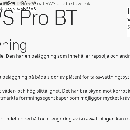
m
Sverige
Search
odukter
GreenCoat RWS produktöversikt
S Pro BT
ta oss
MySSAB
V
S
vning
de. Den har en beläggning som innehåller rapsolja och andr
beläggning på båda sidor av plåten) för takavvattningss
t väder- och hög slittålighet. Det har bra skydd mot korro
ärkta formningsegenskaper som möjliggör mycket krävande fa
bundet underhåll och rengöring av takavvattningen kan m