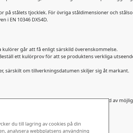
r på stålets tjocklek. För övriga ståldimensioner och ståls
ven i EN 10346 DX54D.
 kulörer går att få enligt särskild överenskommelse.
eställ ett kulörprov för att se produktens verkliga utseend
r, särskilt om tillverkningsdatumen skiljer sig åt markant.
 kan olika sidor av plåten inte blandas på grund av möjlighe
kter.
ker du till lagring av cookies på din
sen, analysera webbplatsens användning