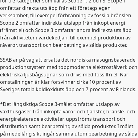
för tre kategorier som kallas Scope 1, 2 och 3. Scope 1
omfattar direkta utsläpp från ett företags egen
verksamhet, till exempel förbränning av fossila bränslen.
Scope 2 omfattar indirekta utsläpp från inköpt energi
(främst el) och Scope 3 omfattar andra indirekta utsläpp
från aktiviteter i värdekedjan, till exempel produktion av
råvaror, transport och bearbetning av sålda produkter.
SSAB är på väg att ersätta det nordiska masugnsbaserade
produktionssystem med toppmoderna elektrostålverk och
elektriska ljusbågsugnar som drivs med fossilfri el. När
omställningen är klar försvinner cirka 10 procent av
Sveriges totala koldioxidutsläpp och 7 procent av Finlands.
*Det långsiktiga Scope 3-målet omfattar utsläpp av
växthusgaser från inköpta varor och tjänster, bränsle- och
energirelaterade aktiviteter, uppströms transport och
distribution samt bearbetning av sålda produkter. I målet
på medellång sikt ingår samma utom bearbetning av sålda