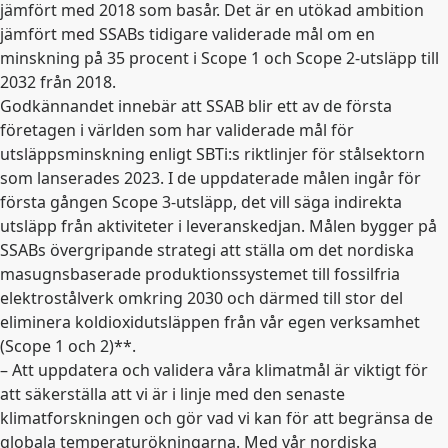
jämfört med 2018 som basår. Det är en utökad ambition
jämfört med SSABs tidigare validerade mål om en
minskning på 35 procent i Scope 1 och Scope 2-utsläpp till
2032 från 2018.
Godkännandet innebär att SSAB blir ett av de första
företagen i världen som har validerade mål för
utsläppsminskning enligt SBTi:s riktlinjer för stålsektorn
som lanserades 2023. I de uppdaterade målen ingår för
första gången Scope 3-utsläpp, det vill säga indirekta
utsläpp från aktiviteter i leveranskedjan. Målen bygger på
SSABs övergripande strategi att ställa om det nordiska
masugnsbaserade produktionssystemet till fossilfria
elektrostålverk omkring 2030 och därmed till stor del
eliminera koldioxidutsläppen från vår egen verksamhet
(Scope 1 och 2)**.
– Att uppdatera och validera våra klimatmål är viktigt för
att säkerställa att vi är i linje med den senaste
klimatforskningen och gör vad vi kan för att begränsa de
globala temperaturökningarna. Med vår nordiska