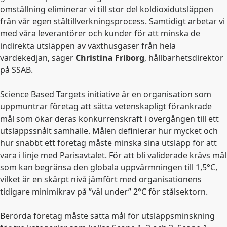
omställning eliminerar vi till stor del koldioxidutsläppen
från vår egen ståltillverkningsprocess. Samtidigt arbetar vi
med våra leverantörer och kunder för att minska de
indirekta utsläppen av växthusgaser från hela
värdekedjan, säger
Christina Friborg
, hållbarhetsdirektör
på SSAB.
Science Based Targets initiative är en organisation som
uppmuntrar företag att sätta vetenskapligt förankrade
mål som ökar deras konkurrenskraft i övergången till ett
utsläppssnålt samhälle.
Målen definierar hur mycket och
hur snabbt ett företag måste minska sina utsläpp för att
vara i linje med Parisavtalet. För att bli validerade krävs mål
som kan begränsa den globala uppvärmningen till 1,5°C,
vilket är en skärpt nivå jämfört med organisationens
tidigare minimikrav på ”väl under” 2°C för stålsektorn.
Berörda företag måste sätta mål för utsläppsminskning