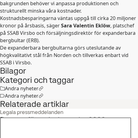
bakgrunden behöver vi anpassa produktionen och
strukturellt minska våra kostnader.
Kostnadsbesparingarna väntas uppgå till cirka 20 miljoner
kronor på årsbasis, säger
Sara Valentin Eklöw
, platschef
på SSAB Virsbo och försäljningsdirektör för expanderbara
bergbultar (ERB).
De expanderbara bergbultarna görs uteslutande av
högkvalitativt stål från Norden och tillverkas enbart vid
SSAB i Virsbo.
Bilagor
Kategori och taggar
Andra nyheter
Andra nyheter
Relaterade artiklar
Legala pressmeddelanden
Rapport för andra kvartalet 2026
22
jul
Andra kvartal, Investerare
Läs hela berättelsen