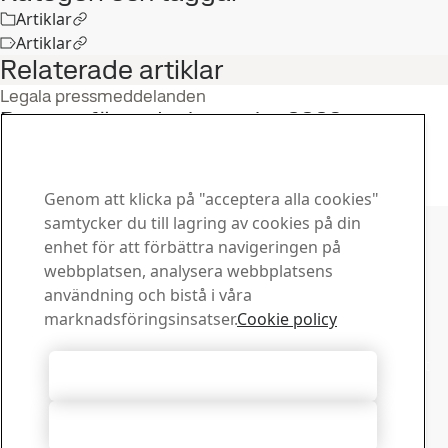
Artiklar
Artiklar
Relaterade artiklar
Legala pressmeddelanden
Rapport för andra kvartalet 2026
22
jul
Andra kvartal, Investerare
Läs hela berättelsen
Genom att klicka på "acceptera alla cookies"
Kontakta SSAB
samtycker du till lagring av cookies på din
enhet för att förbättra navigeringen på
Kontakta oss
webbplatsen, analysera webbplatsens
Hur kan vi hjälpa dig?
användning och bistå i våra
Visa kontakter
marknadsföringsinsatser.
Cookie policy
Downloadcenter
Sök och ladda ned SSABs broschyrer, certifikat och annat
Acceptera alla cookies
material.
Gå till downloadcenter
Acceptera nödvändiga
Prenumerera på nyhetsbrev