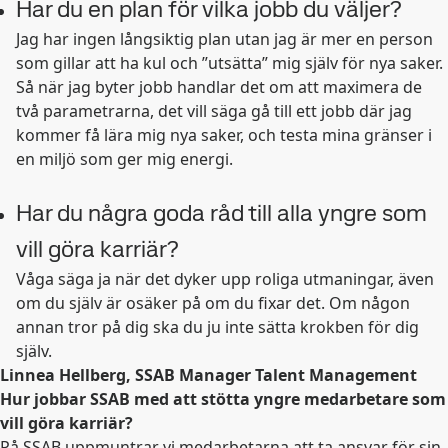
Har du en plan för vilka jobb du väljer?
Jag har ingen långsiktig plan utan jag är mer en person
som gillar att ha kul och ”utsätta” mig själv för nya saker.
Så när jag byter jobb handlar det om att maximera de
två parametrarna, det vill säga gå till ett jobb där jag
kommer få lära mig nya saker, och testa mina gränser i
en miljö som ger mig energi.
Har du några goda råd till alla yngre som
vill göra karriär?
Våga säga ja när det dyker upp roliga utmaningar, även
om du själv är osäker på om du fixar det. Om någon
annan tror på dig ska du ju inte sätta krokben för dig
själv.
Linnea Hellberg, SSAB Manager Talent Management
Hur jobbar SSAB med att stötta yngre medarbetare som
vill göra karriär?
På SSAB uppmuntrar vi medarbetarna att ta ansvar för sin