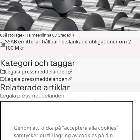
Coil storage - Ha meenlinna 03 Graded 1
SSAB emitterar hållbarhetslänkade obligationer om 2
100 Mkr
Kategori och taggar
Legala pressmeddelanden
Legala pressmeddelanden
Relaterade artiklar
Legala pressmeddelanden
SSAB emitterar sina första gröna
obligationer om 2 800 miljoner kronor
7
nov
Hållbarhet, Investerare
Läs hela berättelsen
Genom att klicka på "acceptera alla cookies"
Kontakta SSAB
samtycker du till lagring av cookies på din