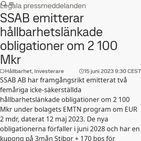
Legala pressmeddelanden
SSAB emitterar
hållbarhetslänkade
obligationer om 2 100
Mkr
Hållbarhet, Investerare
15 juni 2023
9:30 CEST
SSAB AB har framgångsrikt emitterat två
femåriga icke-säkerställda
hållbarhetslänkade obligationer om 2 100
Mkr under bolagets EMTN program om EUR
2 mdr, daterat 12 maj 2023. De nya
obligationerna förfaller i juni 2028 och har en
kupong på 3mån Stibor + 170 bps för