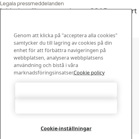
Legala pressmeddelanden
Inbjudan till presentation av SSABs rapport
för andra kvartalet 2021
7
jul
Rapport, Andra kvartal, Investerare
Läs hela berättelsen
Genom att klicka på "acceptera alla cookies"
Kontakta SSAB
samtycker du till lagring av cookies på din
enhet för att förbättra navigeringen på
Kontakta oss
webbplatsen, analysera webbplatsens
Hur kan vi hjälpa dig?
användning och bistå i våra
Visa kontakter
marknadsföringsinsatser.
Cookie policy
Downloadcenter
Sök och ladda ned SSABs broschyrer, certifikat och annat
Acceptera alla cookies
material.
Gå till downloadcenter
Acceptera nödvändiga
Prenumerera på nyhetsbrev
Besök vårt prenumerationscenter för att hantera dina
prenumerationer på SSABs nyhetsbrev
Cookie-inställningar
Registrera dig här
Copyright 2026