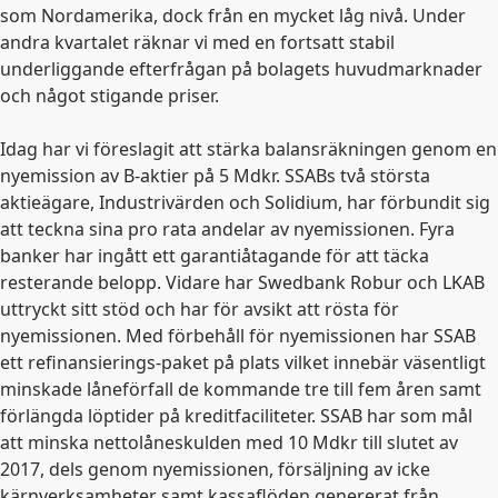
som Nordamerika, dock från en mycket låg nivå. Under
andra kvartalet räknar vi med en fortsatt stabil
underliggande efterfrågan på bolagets huvudmarknader
och något stigande priser.
Idag har vi föreslagit att stärka balansräkningen genom en
nyemission av B-aktier på 5 Mdkr. SSABs två största
aktieägare, Industrivärden och Solidium, har förbundit sig
att teckna sina pro rata andelar av nyemissionen. Fyra
banker har ingått ett garantiåtagande för att täcka
resterande belopp. Vidare har Swedbank Robur och LKAB
uttryckt sitt stöd och har för avsikt att rösta för
nyemissionen. Med förbehåll för nyemissionen har SSAB
ett refinansierings-paket på plats vilket innebär väsentligt
minskade låneförfall de kommande tre till fem åren samt
förlängda löptider på kreditfaciliteter. SSAB har som mål
att minska nettolåneskulden med 10 Mdkr till slutet av
2017, dels genom nyemissionen, försäljning av icke
kärnverksamheter samt kassaflöden genererat från