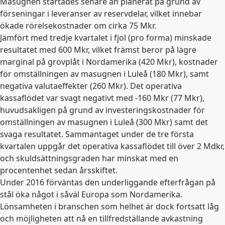
Masugnen startades senare än planerat på grund av
förseningar i leveranser av reservdelar, vilket innebar
ökade rörelsekostnader om cirka 75 Mkr.
Jämfört med tredje kvartalet i fjol (pro forma) minskade
resultatet med 600 Mkr, vilket främst beror på lägre
marginal på grovplåt i Nordamerika (420 Mkr), kostnader
för omställningen av masugnen i Luleå (180 Mkr), samt
negativa valutaeffekter (260 Mkr). Det operativa
kassaflödet var svagt negativt med -160 Mkr (77 Mkr),
huvudsakligen på grund av investeringskostnader för
omställningen av masugnen i Luleå (300 Mkr) samt det
svaga resultatet. Sammantaget under de tre första
kvartalen uppgår det operativa kassaflödet till över 2 Mdkr,
och skuldsättningsgraden har minskat med en
procentenhet sedan årsskiftet.
Under 2016 förväntas den underliggande efterfrågan på
stål öka något i såväl Europa som Nordamerika.
Lönsamheten i branschen som helhet är dock fortsatt låg
och möjligheten att nå en tillfredställande avkastning