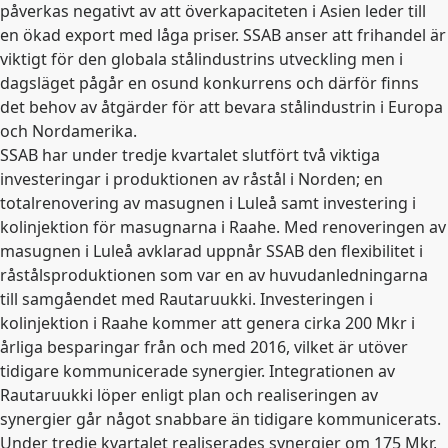
påverkas negativt av att överkapaciteten i Asien leder till
en ökad export med låga priser. SSAB anser att frihandel är
viktigt för den globala stålindustrins utveckling men i
dagsläget pågår en osund konkurrens och därför finns
det behov av åtgärder för att bevara stålindustrin i Europa
och Nordamerika.
SSAB har under tredje kvartalet slutfört två viktiga
investeringar i produktionen av råstål i Norden; en
totalrenovering av masugnen i Luleå samt investering i
kolinjektion för masugnarna i Raahe. Med renoveringen av
masugnen i Luleå avklarad uppnår SSAB den flexibilitet i
råstålsproduktionen som var en av huvudanledningarna
till samgåendet med Rautaruukki. Investeringen i
kolinjektion i Raahe kommer att genera cirka 200 Mkr i
årliga besparingar från och med 2016, vilket är utöver
tidigare kommunicerade synergier. Integrationen av
Rautaruukki löper enligt plan och realiseringen av
synergier går något snabbare än tidigare kommunicerats.
Under tredje kvartalet realiserades synergier om 175 Mkr,