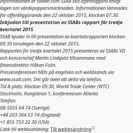
Informationen är sådan som SSAB ska offentliggöra enligt
lagen om värdepappersmarknaden. Informationen lämnades
för offentliggörande den 22 oktober 2015, klockan 07.30.
Inbjudan till presentation av SSABs rapport för tredje
kvartalet 2015
SSAB bjuder in till presentation av kvartalsrapporten klockan
09.30 torsdagen den 22 oktober 2015.
Rapporten för tredje kvartalet 2015 presenteras av SSABs VD
och koncernchef Martin Lindqvist tillsammans med
finansdirektör Håkan Folin.
Presskonferensen hålls på engelska och webbsänds via
www.ssab.com. Det går även att delta via telefon.
Tid & plats: Klockan 09.30, World Trade Center (WTC)
Stockholm, Kungsbron 1, konferensrum Atlanta
Telefon:
08-5055 64 74 (Sverige)
+44 203 364 53 74 (England)
+1 855 753 22 30 (USA)
Länk till webbsändning:
Till webbsändning