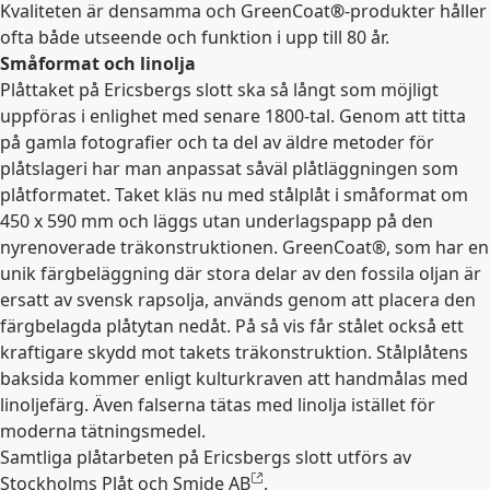
Kvaliteten är densamma och GreenCoat
®
-produkter håller
ofta både utseende och funktion i upp till 80 år.
Småformat och linolja
Plåttaket på Ericsbergs slott ska så långt som möjligt
uppföras i enlighet med senare 1800-tal. Genom att titta
på gamla fotografier och ta del av äldre metoder för
plåtslageri har man anpassat såväl plåtläggningen som
plåtformatet. Taket kläs nu med stålplåt i småformat om
450 x 590 mm och läggs utan underlagspapp på den
nyrenoverade träkonstruktionen. GreenCoat®, som har en
unik färgbeläggning där stora delar av den fossila oljan är
ersatt av svensk rapsolja, används genom att placera den
färgbelagda plåtytan nedåt. På så vis får stålet också ett
kraftigare skydd mot takets träkonstruktio
n. Stålplåtens
baksida kommer enligt kulturkraven att handmålas med
linoljefärg. Även falserna tätas med linolja istället för
moderna tätningsmedel.
Samtliga plåtarbeten på Ericsbergs slott utförs av
Stockholms Plåt och Smide AB
.