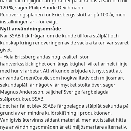
när vi har möjlighet att göra det på allra bästa sätt och till
120 %, säger Philip Bonde Deichmann.
Renoveringsplanen för Ericsbergs slott är på 100 år, men
inställningen är - för evigt.
Nytt användningsområde
När SSAB fick frågan om de kunde tillföra stålplåt och
kunskap kring renoveringen av de vackra taken var svaret
givet.
– Hela Ericsberg andas hög kvalitet, stor
hantverksskicklighet och långsiktighet, vilket är helt i linje
med hur vi arbetar. Att vi kunde erbjuda ett nytt sätt att
använda GreenCoat®, som högkvalitativ och miljösmart
sekundaplåt, är något vi är mycket stolta över, säger
Magnus Andersson, säljchef Sverige färgbelagda
stålprodukter, SSAB.
I det här fallet blev SSABs färgbelagda stålplåt sekunda på
grund av en mindre kulörskiftning i produktionen.
Vanligtvis återvinns sådant material, men att istället hitta
nya användningsområden är ett miljösmartare alternativ.