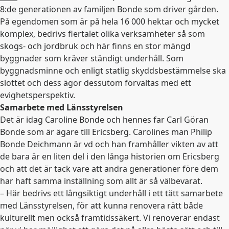
8:de generationen av familjen Bonde som driver gården.
På egendomen som är på hela 16 000 hektar och mycket
komplex, bedrivs flertalet olika verksamheter så som
skogs- och jordbruk och här finns en stor mängd
byggnader som kräver ständigt underhåll. Som
byggnadsminne och enligt statlig skyddsbestämmelse ska
slottet och dess ägor dessutom förvaltas med ett
evighetsperspektiv.
Samarbete med Länsstyrelsen
Det är idag Caroline Bonde och hennes far Carl Göran
Bonde som är ägare till Ericsberg. Carolines man Philip
Bonde Deichmann är vd och han framhåller vikten av att
de bara är en liten del i den långa historien om Ericsberg
och att det är tack vare att andra generationer före dem
har haft samma inställning som allt är så välbevarat.
– Här bedrivs ett långsiktigt underhåll i ett tätt samarbete
med Länsstyrelsen, för att kunna renovera rätt både
kulturellt men också framtidssäkert. Vi renoverar endast