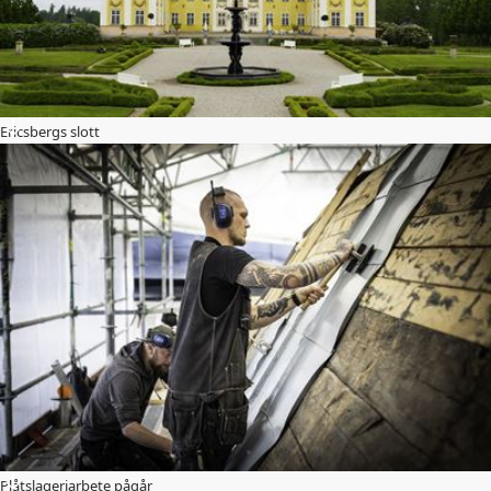
Ericsbergs slott
Plåtslageriarbete pågår