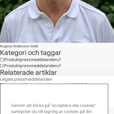
Magnus Andersson SSAB
Kategori och taggar
Produktpressmeddelanden
Produktpressmeddelanden
Relaterade artiklar
Legala pressmeddelanden
Rapport för andra kvartalet 2026
22
jul
Andra kvartal, Investerare
Läs hela berättelsen
Genom att klicka på "acceptera alla cookies"
Kontakta SSAB
samtycker du till lagring av cookies på din