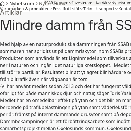
SSAB Koncern
Investerare
Karriär
Nyhetsru
Nyhetsrum
Nyhetsarkiv
Varumärken & produkter
Fossilfritt stål
Teknisk support
Kontak
Artiklar
Mindre damm från SS
Med hjälp av en naturprodukt ska dammningen från SSAB
sommaren har spridits ut på dammriskytor inom SSABs p
Produkten som används är ett Ligninmedel som tillverkas a
ner i naturen och ingår i det naturliga kretsloppet. Medl
till större partiklar. Resultatet blir att ytlagret blir hårdar
från biltrafik även när vägbanan är torr.
-Vi har använt medlet sedan 2013 och det har fungerat väld
ofarligt för både människor, djur och natur, säger Idris
Medlet har en omedelbar effekt på ytan och det blir en m
beroende på trafikbelastningen på ytan samt väderleksförh
per år, främst på internt dammande grusytor samt på de
Dammbekämpningen är ett förbättringsarbete som ingått i PI
samarbetsprojekt mellan Oxelösunds kommun, Oxelösunds 