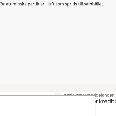
r att minska partiklar i luft som sprids till samhället.
Legala pressmeddelanden
SSAB erhåller kredi
Moody’s
20
jul
Investerare