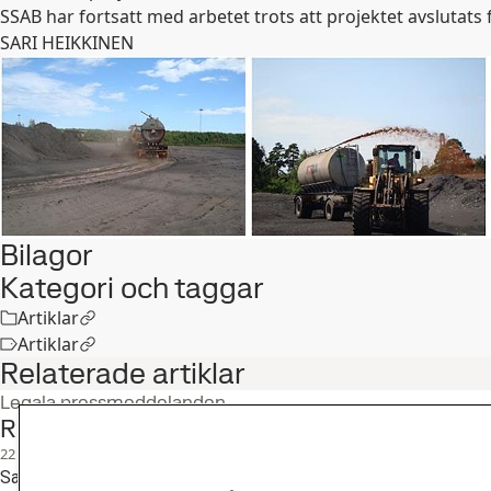
SSAB har fortsatt med arbetet trots att projektet avslutats fö
SARI HEIKKINEN
Bilagor
Kategori och taggar
Artiklar
Artiklar
Relaterade artiklar
Legala pressmeddelanden
Rapport för andra kvartalet 2026
22
jul
Andra kvartal, Investerare
Sammandrag · Intäkterna uppgick till 27 489 (25 631) Mkr · Rörelseresultatet uppgick till 2 695