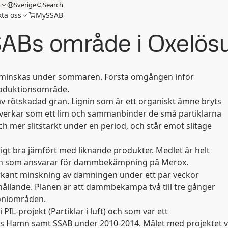
m
Sverige
Search
ta oss
MySSAB
ABs område i Oxelös
 minskas under sommaren. Första omgången inför
roduktionsområde.
v rötskadad gran. Lignin som är ett organiskt ämne bryts
et verkar som ett lim och sammanbinder de små partiklarna
e och mer slitstarkt under en period, och står emot slitage
igt bra jämfört med liknande produkter. Medlet är helt
 Yasin som ansvarar för dammbekämpning på Merox.
arkant minskning av damningen under ett par veckor
ållande. Planen är att dammbekämpa två till tre gånger
poniområden.
L-projekt (Partiklar i luft) och som var ett
Hamn samt SSAB under 2010-2014. Målet med projektet va