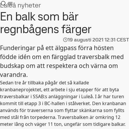
Luleå nyheter
En balk som bär
regnbågens färger
19 augusti 2021
12:31 CEST
Funderingar på ett älgpass förra hösten
födde idén om en färgglad traversbalk med
budskap om att respektera och värna om
varandra.
Sedan tre år tillbaka pågår det så kallade
kranbaneprojektet, ett arbete i sju etapper för att byta
traversbalkar i SSAB:s anläggningar i Luleå. I år har turen
kommit till etapp 3 i BC-hallen i stålverket. Den kranbanan
används för traverserna som flyttar skänkarna som fyllts
med stål från torpederna. Traversbalken är omkring 12
meter lång och väger 11 ton, ungefär som tidigare balkar.