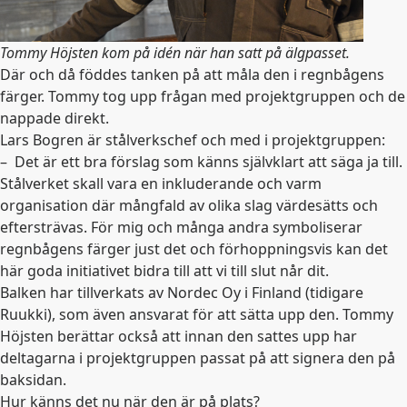
Tommy Höjsten kom på idén när han satt på älgpasset.
Där och då föddes tanken på att måla den i regnbågens
färger. Tommy tog upp frågan med projektgruppen och de
nappade direkt.
Lars Bogren är stålverkschef och med i projektgruppen:
– Det är ett bra förslag som känns självklart att säga ja till.
Stålverket skall vara en inkluderande och varm
organisation där mångfald av olika slag värdesätts och
eftersträvas. För mig och många andra symboliserar
regnbågens färger just det och förhoppningsvis kan det
här goda initiativet bidra till att vi till slut når dit.
Balken har tillverkats av Nordec Oy i Finland (tidigare
Ruukki), som även ansvarat för att sätta upp den. Tommy
Höjsten berättar också att innan den sattes upp har
deltagarna i projektgruppen passat på att signera den på
baksidan.
Hur känns det nu när den är på plats?