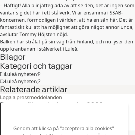
– Häftigt! Alla blir jätteglada av att se den, det är ingen som
väntar sig det här i ett stålverk. Vi är ensamma i SSAB-
koncernen, förmodligen i världen, att ha en sån här. Det är
fantastiskt kul att ha möjlighet att göra något annorlunda,
avslutar Tommy Höjsten nöjd.
Balken har strålat på sin väg från Finland, och nu lyser den
upp kranbanan i stålverket i Luleå.
Bilagor
Kategori och taggar
Luleå nyheter
Luleå nyheter
Relaterade artiklar
Legala pressmeddelanden
Rapport för andra kvartalet 2026
22
jul
Andra kvartal, Investerare
Läs hela berättelsen
Genom att klicka på "acceptera alla cookies"