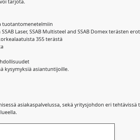
oi tarjota.
 ja tuotantomenetelmiin
n SSAB Laser, SSAB Multisteel and SSAB Domex terästen erot
orkealaatuista 355 terästä
ta
ahdollisuudet
ä kysymyksiä asiantuntijoille.
isessä asiakaspalvelussa, sekä yritysjohdon eri tehtävissä t
ueella.