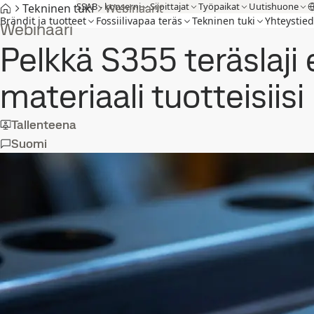
SSAB - konserni
Sijoittajat
Työpaikat
Uutishuone
Tekninen tuki
Webinaarit
Brändit ja tuotteet
Fossiilivapaa teräs
Tekninen tuki
Yhteystied
Webinaari
Pelkkä S355 teräslaji 
materiaali tuotteisiisi
Tallenteena
Suomi