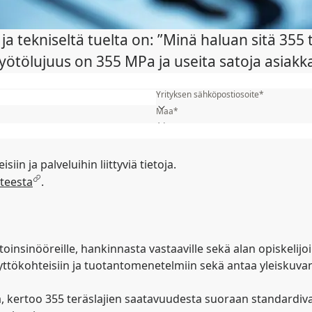
ja tekniseltä tuelta on: ”Minä haluan sitä 355 t
myötölujuus on 355 MPa ja useita satoja asiakkai
Etunimi*
Yrityksen sähköpostiosoite*
Maa*
Toimiala*
Yritys*
siin ja palveluihin liittyviä tietoja.
steesta
.
oinsinööreille, hankinnasta vastaaville sekä alan opiskelij
käyttökohteisiin ja tuotantomenetelmiin sekä antaa yleiskuv
 kertoo 355 teräslajien saatavuudesta suoraan standardiva