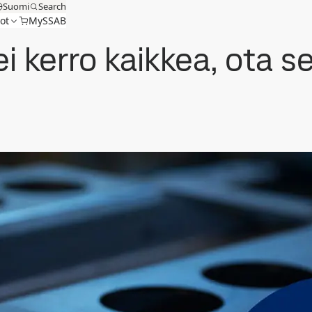
Suomi
Search
ot
MySSAB
ei kerro kaikkea, ota s