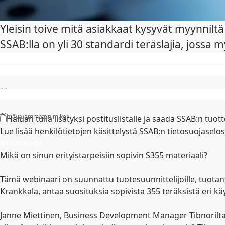
Yleisin toive mitä asiakkaat kysyvät myynniltä 
SSAB:lla on yli 30 standardi teräslajia, jossa 
Osavaltio/alue/provinssi*
Tehtävä/ammattinimike*
Haluan tulla lisätyksi postituslistalle ja saada SSAB:n tuottei
Lue lisää henkilötietojen käsittelystä
SSAB:n tietosuojaselo
Ilmoittaudu
Mikä on sinun erityistarpeisiin sopivin S355 materiaali?
Tämä webinaari on suunnattu tuotesuunnittelijoille, tuotant
Krankkala, antaa suosituksia sopivista 355 teräksistä eri 
Janne Miettinen, Business Development Manager Tibnorilta,