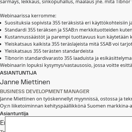
särmäys, leikkaus, sinkopuhallus, maalaus jne. mitä Tibnor v
Webinaarissa kerromme:
Suosituksia sopivista 355 teräksistä eri käyttökohteisiin
Standardi 355 teräksen ja SSAB:n merkkituotteiden kute
Kustannussäästöt ja parempi tuottavuus kun käytetään k
Yleiskatsaus kaikista 355 teräslajeista mitä SSAB voi tarjo
Yleiskatsaus 355 terästen standardeista
Tibnorin standardivarasto 355 laaduista ja esikäsittelym
Webinaarin lopuksi kysymys/vastausosio, jossa voitte esittä
ASIANTUNTIJA
Janne Miettinen
BUSINESS DEVELOPMENT MANAGER
Janne Miettinen on työskennellyt myynnissä, ostossa ja tekn
Oy:n liiketoiminnan kehityspäällikkönä Suomen markkina-al
Asiantuntija
Erkki Krankkala
Technical Development Manager