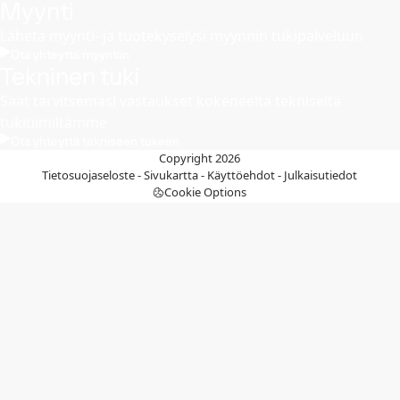
Myynti
Lähetä myynti- ja tuotekyselysi myynnin tukipalveluun
Ota yhteyttä myyntiin
Tekninen tuki
Saat tarvitsemasi vastaukset kokeneelta tekniseltä
tukitiimiltämme
Ota yhteyttä tekniseen tukeen
Copyright 2026
Tietosuojaseloste
-
Sivukartta
-
Käyttöehdot
-
Julkaisutiedot
Cookie Options