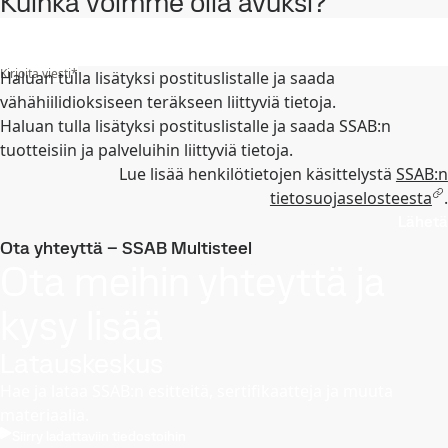
Kuinka voimme olla avuksi?
Kirjoita viesti
*
Haluan tulla lisätyksi postituslistalle ja saada
vähähiilidioksiseen teräkseen liittyviä tietoja.
Haluan tulla lisätyksi postituslistalle ja saada SSAB:n
tuotteisiin ja palveluihin liittyviä tietoja.
Lue lisää henkilötietojen käsittelystä
SSAB:n
tietosuojaselosteesta
.
Lähetä
Ota yhteyttä – SSAB Multisteel
Ota meihin yhteyttä ja
kysy lisää
Latauskeskus
Hae ja lataa SSAB:n esitteitä, sertifikaatteja ja muuta
materiaalia.
Siirry ladattaviin tiedostoihin