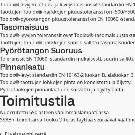
Toolox®-levyjen pituus- ja leveystoleranssit standardin EN 
Taottujen Toolox®-harkkojen pituustoleranssi on -500/+50
Toolox®-pyörötangon pituustoleranssi on EN 10060 -standa
Tasomaisuus
Toolox®-levyjen toleranssit ovat Toolox®-tasomaisuustakuu
Taottujen Toolox®-harkkojen suurin sallittu tasomaisuude
Pyörötangon Suoruus
Toleranssit EN 10060 -standardin mukaisesti, suurin salli
Pinnanlaatu
Toolox®-levyt standardin EN 10163-2 luokan B, alaluokan 3
Toolox®-taottujen lohkojen pinta on koneistettu ja öljytty.
Pyörötankojen pinnanlaatu on sorvattu ja öljytty pinta.
Toimitustila
Nuorrutettu 590 asteen vähimmäislämpötilassa
SSAB:n toimittama Toolox®-teräs täyttää seuraavat vaatim
Ei valssaushilsettä