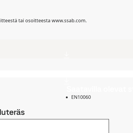
itteestä tai osoitteesta www.ssab.com.
a
Saatavilla olevat 
EN10060
luteräs