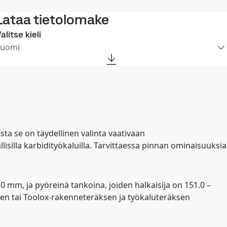
Lataa tietolomake
alitse kieli
Suomi
a se on täydellinen valinta vaativaan
silla karbidityökaluilla. Tarvittaessa pinnan ominaisuuksia
0 mm, ja pyöreinä tankoina, joiden halkaisija on 151.0 –
jen tai Toolox-rakenneteräksen ja työkaluteräksen