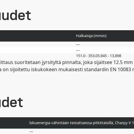
uudet
Halkaisija (
mm
in
)
—
—
151.0 - 353.0
5.945 - 13.898
us suoritetaan jyrsityltä pinnalta, joka sijaitsee 12.5 mm t
on sijoitettu iskukokeen mukaisesti standardin EN 10083 mu
udet
Iskuenergia vähintään testattaessa pitkittäisillä, Charpy V
—