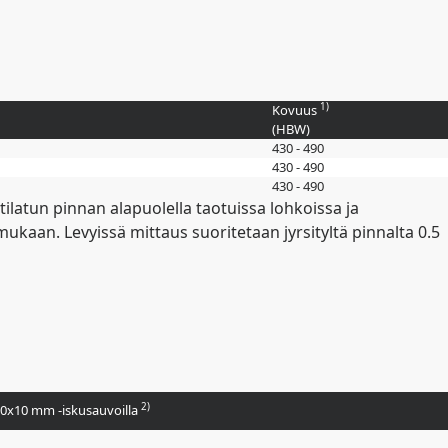
1)
Kovuus
(
HBW
)
430 - 490
430 - 490
430 - 490
ilatun pinnan alapuolella taotuissa lohkoissa ja
kaan. Levyissä mittaus suoritetaan jyrsityltä pinnalta 0.5
2)
 10x10 mm -iskusauvoilla