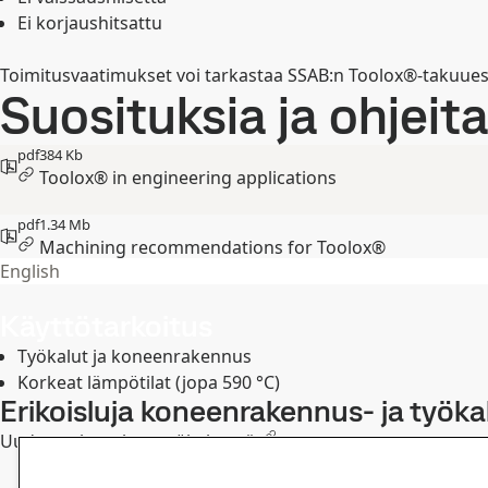
Ei korjaushitsattu
Toimitusvaatimukset voi tarkastaa SSAB:n Toolox®-takuues
Suosituksia ja ohjeit
pdf
384 Kb
Toolox® in engineering applications
pdf
1.34 Mb
Machining recommendations for Toolox®
English
Käyttötarkoitus
Työkalut ja koneenrakennus
Korkeat lämpötilat (jopa 590 °C)
Erikoisluja koneenrakennus- ja työka
Uuden sukupolven
työkaluteräs
.