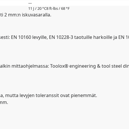
—
11 J / 20 °C
8 ft-lbs / 68 °F
i 2 mm:n iskuvasaralla.
i: EN 10160 levyille, EN 10228-3 taotuille harkoille ja EN 
 palkin mittaohjelmassa: Toolox® engineering & tool steel 
, mutta levyjen toleranssit ovat pienemmät.
 mm.