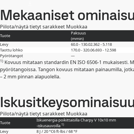
Mekaaniset ominais
Piilota/näytä tietyt sarakkeet
Muokkaa
Paksuus
Tuote
(
mm
in
)
Levy
60.0 - 130.0
2.362 - 5.118
Taottu lohko
170.0 - 320.0
6.693 - 12.598
Pyörötangot
—
1)
Kovuus mitataan standardin EN ISO 6506-1 mukaisesti. Mitta
pyörötangoissa. Tangon kovuus mitataan painaumilla, jotka 
– 2 mm pinnan alapuolella.
Iskusitkeysominaisu
Piilota/näytä tietyt sarakkeet
Muokkaa
Iskuenergia poikittaisilla Charpy V 10x10 mm
Tuote
1)
-iskusauvoilla
Levy
8 J / 20 °C
6 ft-lbs / 68 °F