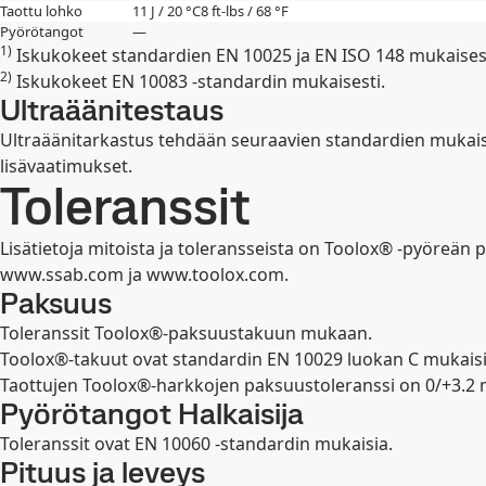
Taottu lohko
11 J / 20 °C
8 ft-lbs / 68 °F
Pyörötangot
—
1)
Iskukokeet standardien EN 10025 ja EN ISO 148 mukaisest
2)
Iskukokeet EN 10083 -standardin mukaisesti.
Ultraäänitestaus
Ultraäänitarkastus tehdään seuraavien standardien mukaisest
lisävaatimukset.
Toleranssit
Lisätietoja mitoista ja toleransseista on Toolox® -pyöreän
www.ssab.com ja www.toolox.com.
Paksuus
Toleranssit Toolox®-paksuustakuun mukaan.
Toolox®-takuut ovat standardin EN 10029 luokan C mukaisia
Taottujen Toolox®-harkkojen paksuustoleranssi on 0/+3.2
Pyörötangot Halkaisija
Toleranssit ovat EN 10060 -standardin mukaisia.
Pituus ja leveys