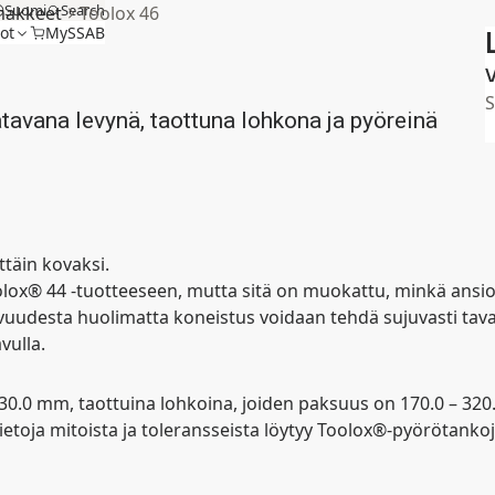
Suomi
Search
omakkeet
Toolox 46
ot
MySSAB
V
aatavana levynä, taottuna lohkona ja pyöreinä
ttäin kovaksi.
® 44 -tuotteeseen, mutta sitä on muokattu, minkä ansiost
udesta huolimatta koneistus voidaan tehdä sujuvasti tavalli
vulla.
130.0 mm, taottuina lohkoina, joiden paksuus on 170.0 – 320.
ietoja mitoista ja toleransseista löytyy Toolox®-pyörötanko