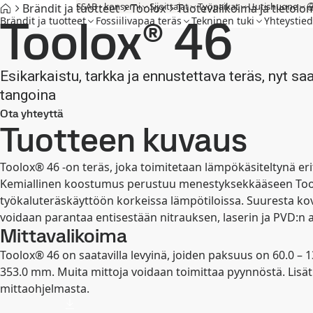
SSAB - konserni
Sijoittajat
Työpaikat
Uutishuone
Brändit ja tuotteet
Toolox
Tuotevalikoima ja tietol
Toolox® 46
Brändit ja tuotteet
Fossiilivapaa teräs
Tekninen tuki
Yhteystied
Esikarkaistu, tarkka ja ennustettava teräs, nyt s
tangoina
Ota yhteyttä
Tuotteen kuvaus
Toolox® 46 -on teräs, joka toimitetaan lämpökäsiteltynä eri
Kemiallinen koostumus perustuu menestyksekkääseen Toolox
työkaluteräskäyttöön korkeissa lämpötiloissa. Suuresta kovu
voidaan parantaa entisestään nitrauksen, laserin ja PVD:n a
Mittavalikoima
Toolox® 46 on saatavilla levyinä, joiden paksuus on 60.0 – 
353.0 mm. Muita mittoja voidaan toimittaa pyynnöstä. Lisät
mittaohjelmasta.