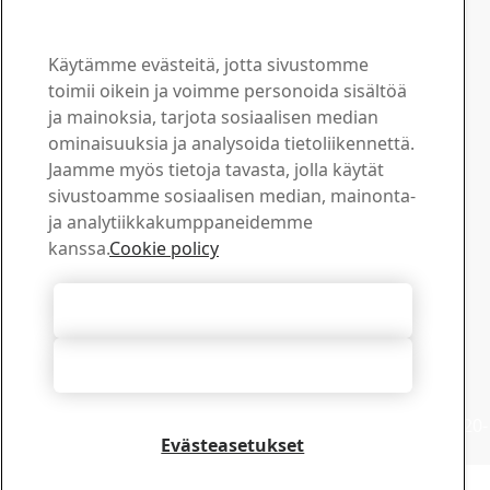
Yhteystiedot ja lisätietoja
www.ssab.com/contact
Käytämme evästeitä, jotta sivustomme
Ota yhteyttä – GreenCoat
toimii oikein ja voimme personoida sisältöä
Ota meihin yhteyttä ja
ja mainoksia, tarjota sosiaalisen median
ominaisuuksia ja analysoida tietoliikennettä.
kysy lisää
Jaamme myös tietoja tavasta, jolla käytät
sivustoamme sosiaalisen median, mainonta-
Myynti
ja analytiikkakumppaneidemme
Lähetä myynti- ja tuotekyselysi myynnin tukipalveluun
kanssa.
Cookie policy
Ota yhteyttä myyntiin
Tekninen tuki
Hyväksy kaikki evästeet
Saat tarvitsemasi vastaukset kokeneelta tekniseltä
tukitiimiltämme
Hylkää kaikki
Ota yhteyttä tekniseen tukeen
SSAB Europe Oy
Harvialantie 420, 13300 Hämeenlinna, Suomi, Puh: +358-20-
Evästeasetukset
5911
Copyright 2026