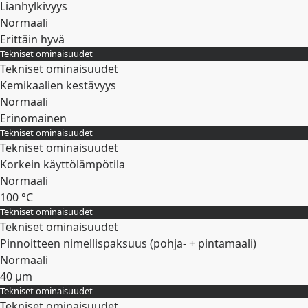
Lianhylkivyys
Normaali
Erittäin hyvä
Tekniset ominaisuudet
Laajenna
Tekniset ominaisuudet
Kemikaalien kestävyys
Normaali
Erinomainen
Tekniset ominaisuudet
Laajenna
Tekniset ominaisuudet
Korkein käyttölämpötila
Normaali
100 °C
Tekniset ominaisuudet
Laajenna
Tekniset ominaisuudet
Pinnoitteen nimellispaksuus (pohja- + pintamaali)
Normaali
40 µm
Tekniset ominaisuudet
Laajenna
Tekniset ominaisuudet