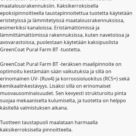
maatalousrakennuksiin. Kaksikerroksisella
epoksipinnoitteella taustapinnoitettua tuotetta käytetään
eristetyissä ja lämmitetyissä maatalousrakennuksissa,
esimerkiksi kanaloissa. Eristämättömissä ja
lämmittämättömissä rakennuksissa, kuten navetoissa ja
avovarastoissa, puolestaan käytetään kaksipuolista
GreenCoat Pural Farm BT -tuotetta.
GreenCoat Pural Farm BT -teräksen maalipinnoite on
optimoitu kestämään sään vaikutuksia ja sillä on
erinomainen UV- (Ruv4) ja korroosioluokitus (RC5+) sekä
kemikaalinkestävyys. Lisäksi sillä on erinomaiset
muovausominaisuudet. Sen kevyesti strukturoitu pinta
suojaa mekaaniselta kulumiselta, ja tuotetta on helppo
käsitellä valmistuksen aikana.
Tuotteen taustapuoli maalataan harmaalla
kaksikerroksisella pinnoitteella.