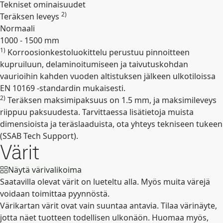
Tekniset ominaisuudet
2)
Teräksen leveys
Normaali
1000 - 1500 mm
1)
Korroosionkestoluokittelu perustuu pinnoitteen
Laajenna
kupruiluun, delaminoitumiseen ja taivutuskohdan
vaurioihin kahden vuoden altistuksen jälkeen ulkotiloissa
EN 10169 -standardin mukaisesti.
2)
Teräksen maksimipaksuus on 1.5 mm, ja maksimileveys
riippuu paksuudesta. Tarvittaessa lisätietoja muista
dimensioista ja teräslaaduista, ota yhteys tekniseen tukeen
(SSAB Tech Support).
Värit
Näytä värivalikoima
Saatavilla olevat värit on lueteltu alla. Myös muita värejä
voidaan toimittaa pyynnöstä.
Värikartan värit ovat vain suuntaa antavia. Tilaa värinäyte,
jotta näet tuotteen todellisen ulkonäön. Huomaa myös,