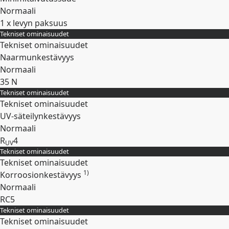
Normaali
1 x levyn paksuus
Tekniset ominaisuudet
Laajenna
Tekniset ominaisuudet
Naarmunkestävyys
Normaali
35 N
Tekniset ominaisuudet
Laajenna
Tekniset ominaisuudet
UV-säteilynkestävyys
Normaali
R
4
UV
Tekniset ominaisuudet
Laajenna
Tekniset ominaisuudet
1)
Korroosionkestävyys
Normaali
RC5
Tekniset ominaisuudet
Laajenna
Tekniset ominaisuudet