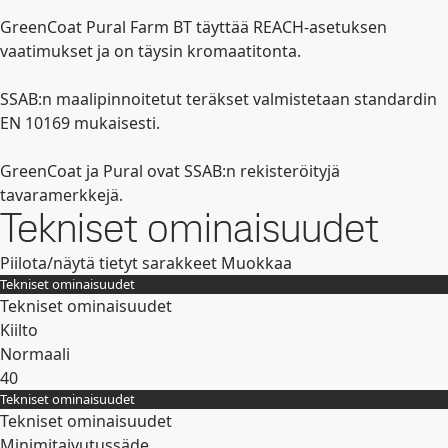
GreenCoat Pural Farm BT täyttää REACH-asetuksen
vaatimukset ja on täysin kromaatitonta.
SSAB:n maalipinnoitetut teräkset valmistetaan standardin
EN 10169 mukaisesti.
GreenCoat ja Pural ovat SSAB:n rekisteröityjä
tavaramerkkejä.
Tekniset ominaisuudet
Piilota/näytä tietyt sarakkeet
Muokkaa
Tekniset ominaisuudet
Tekniset ominaisuudet
Kiilto
Normaali
40
Tekniset ominaisuudet
Laajenna
Tekniset ominaisuudet
Minimitaivutussäde