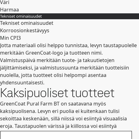
Väri
Harmaa
Tekniset ominaisuudet
Laajenna
Tekniset ominaisuudet
Korroosionkestävyys
Min CPI3
Jotta materiaali olisi helppo tunnistaa, levyn taustapuolelle
Laajenna
merkitään GreenCoat-logo ja tuotteen nimi.
Valmistuspäivä merkitään tuote- ja takuutietojen
jäljittämiseksi, ja valmistussuunta merkitään tuotteisiin
nuolella, jotta tuotteet olisi helpompi asentaa
yhdensuuntaisesti.
Kaksipuoliset tuotteet
GreenCoat Pural Farm BT on saatavana myös
kaksipuolisena. Levyn eri puolia ei kuitenkaan tulisi
sekoittaa keskenään, sillä niissä voi esiintyä visuaalisia
eroja. Taustapuolen värissä ja kiillossa voi esiintyä
suurempaa vaihtelua.