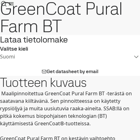
GreenCoat Pural
Farm BT
Lataa tietolomake
Valitse kieli
Suomi
Get datasheet by email
Tuotteen kuvaus
Maalipinnoitettua GreenCoat Pural Farm BT -terästä on
saatavana kiiltävänä. Sen pinnoitteessa on käytetty
rypsiöljyä ja muita uusiutuvia raaka-aineita. SSAB:llä on
pitkä kokemus biopohjaisen teknologian (BT)
käyttämisestä GreenCoat®-tuotteissa.
GreenCoat Pural Farm BT on kestävin vaihtoehto