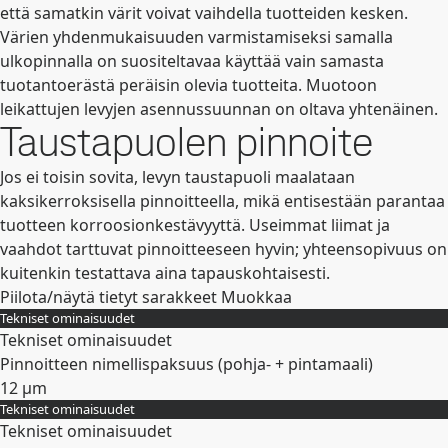
että samatkin värit voivat vaihdella tuotteiden kesken.
Värien yhdenmukaisuuden varmistamiseksi samalla
ulkopinnalla on suositeltavaa käyttää vain samasta
tuotantoerästä peräisin olevia tuotteita. Muotoon
leikattujen levyjen asennussuunnan on oltava yhtenäinen.
Taustapuolen pinnoite
Jos ei toisin sovita, levyn taustapuoli maalataan
kaksikerroksisella pinnoitteella, mikä entisestään parantaa
tuotteen korroosionkestävyyttä. Useimmat liimat ja
vaahdot tarttuvat pinnoitteeseen hyvin; yhteensopivuus on
kuitenkin testattava aina tapauskohtaisesti.
Piilota/näytä tietyt sarakkeet
Muokkaa
Tekniset ominaisuudet
Tekniset ominaisuudet
Pinnoitteen nimellispaksuus (pohja- + pintamaali)
12 µm
Tekniset ominaisuudet
Laajenna
Tekniset ominaisuudet