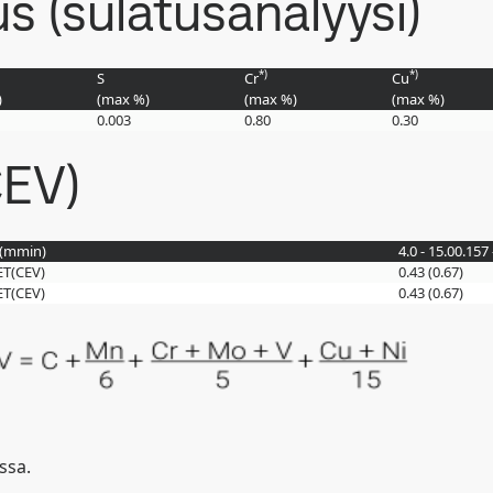
 (sulatusanalyysi)
*)
*)
S
Cr
Cu
)
(max
%
)
(max
%
)
(max
%
)
0.003
0.80
0.30
CEV)
(
mm
in
)
4.0 - 15.0
0.157 
ET(CEV)
0.43 (0.67)
ET(CEV)
0.43 (0.67)
ssa.