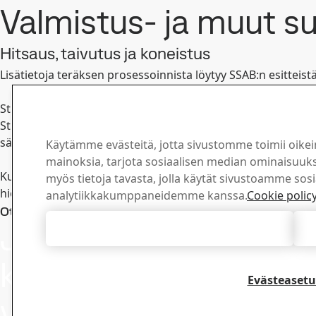
Valmistus- ja muut s
Hitsaus, taivutus ja koneistus
Lisätietoja teräksen prosessoinnista löytyy SSAB:n esitteis
Strenx® 1300 E/F-teräksellä on taivutustakuut luokan D St
Strenx® 1300 E/F -teräksen mekaaniset ominaisuudet on saav
säily, mikäli tuote altistetaan yli 200 ºC:n lämpötilalle.
Käytämme evästeitä, jotta sivustomme toimii oikei
mainoksia, tarjota sosiaalisen median ominaisuuksi
Kun tuotetta hitsataan, leikataan, hiotaan tai työstetään m
myös tietoja tavasta, jolla käytät sivustoamme sos
hiottaessa saattaa muodostua pölyä, jonka hiukkaspitoisuu
analytiikkakumppaneidemme kanssa.
Cookie polic
Pysy ajan
Ota yhteyttä – Strenx®
Jos sinulla on
Hyväksy kaikki evästeet
uutiskirj
Tilaa uutiskirj
kysyttävää, ota
viimeisimmät uu
Evästeasetu
inspiroivia tari
yhteyttä