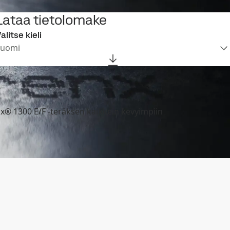
Lataa tietolomake
alitse kieli
Suomi
enx® 1300 E/F -teräksen kaikkein kevyimpiin