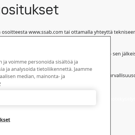
uositukset
tä osoitteesta www.ssab.com tai ottamalla yhteyttä teknisee
renx®-taivutustakuiden mukaisesti.
utettu karkaisemalla - ja valintamme mukaan - sen jälkeise
n ja voimme personoida sisältöä ja
a ja analysoida tietoliikennettä. Jaamme
uulla tavoin, on noudatettava asianmukaisia työturvallisuuso
iaalisen median, mainonta- ja
s on suuri.
y
 tasalla Strenx®-
Myynti
een avulla
Hylkää kaikki
Lähetä myynti- ja tuotekysely
tukipalveluun
eemme, niin saat alan
tiset, tuotepäivitykset ja
kset
noita