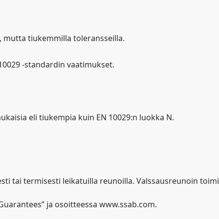
 mutta tiukemmilla toleransseilla.
 10029 -standardin vaatimukset.
kaisia eli tiukempia kuin EN 10029:n luokka N.
ti tai termisesti leikatuilla reunoilla. Valssausreunoin toi
 Guarantees” ja osoitteessa www.ssab.com.