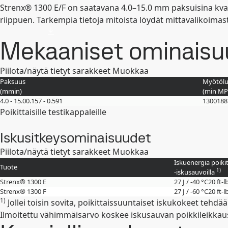
Strenx® 1300 E/F on saatavana 4.0–15.0 mm paksuisina kva
riippuen. Tarkempia tietoja mitoista löydät mittavalikoimas
Mekaaniset ominaisu
Piilota/näytä tietyt sarakkeet
Muokkaa
Paksuus
Myötölu
(
mm
in
)
(min
MP
4.0 - 15.0
0.157 - 0.591
1300
188
Poikittaisille testikappaleille
Iskusitkeysominaisuudet
Piilota/näytä tietyt sarakkeet
Muokkaa
Iskuenergia poiki
Tuote
1)
-iskusauvoilla
Strenx® 1300 E
27 J / -40 °C
20 ft-l
Strenx® 1300 F
27 J / -60 °C
20 ft-l
1)
Jollei toisin sovita, poikittaissuuntaiset iskukokeet tehd
Ilmoitettu vähimmäisarvo koskee iskusauvan poikkileikkaus