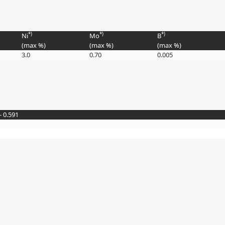
*)
*)
*)
Ni
Mo
B
(max
%
)
(max
%
)
(max
%
)
3.0
0.70
0.005
- 0.591