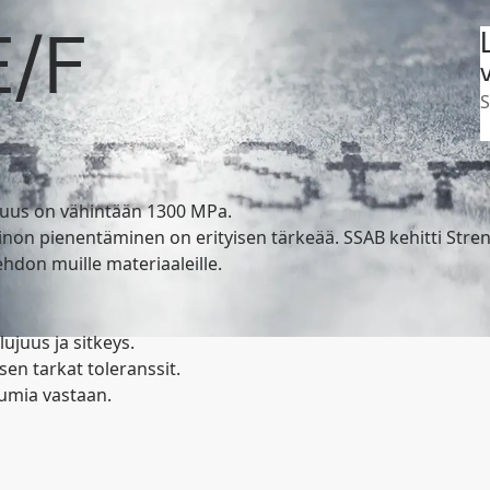
Suomi
Search
omakkeet
Strenx 1300 E/F
E/F
ot
MySSAB
V
juus on vähintään 1300 MPa.
painon pienentäminen on erityisen tärkeää. SSAB kehitti Str
ehdon muille materiaaleille.
juus ja sitkeys.
en tarkat toleranssit.
umia vastaan.