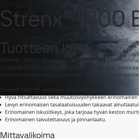
SSAB - konserni
Sijoittajat
Työpaikat
Uutishuone
Brändit ja tuotteet
Strenx
Tuotevalikoima ja tietol
Strenx® 1300 
Brändit ja tuotteet
Fossiilivapaa teräs
Tekninen tuki
Yhteystied
Tuotteen kuvaus
Strenx® 1300 E/F on ultraluja rakenneteräs, jonka myötölu
Tyypillisiä käyttökohteita ovat kantavat rakenteet, joissa 
teräsratkaisuihin sekä tarjotakseen kilpailukykyisen vaihto
Strenx® 1300 E/F -teräksen etuja ovat mm:
Hyvä hitsattavuus sekä muutosvyöhykkeen erinomainen lu
Levyn erinomaisen tasalaatuisuuden takaavat ainutlaatuis
Erinomainen iskusitkeys, joka tarjoaa hyvän keston murt
Erinomainen taivutettavuus ja pinnanlaatu.
Mittavalikoima