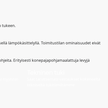
n tukeen.
llä lämpökäsittelyllä. Toimitustilan ominaisuudet eivät
hjeita. Erityisesti konepajapohjamaalattuja levyjä
Tekninen tuki
si myynnin
Saat tarvitsemasi vastaukset kokeneelta
tekniseltä tukitiimiltämme