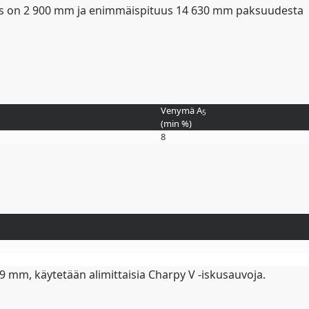
eys on 2 900 mm ja enimmäispituus 14 630 mm paksuudesta
Venymä A
5
(min
%
)
8
.9 mm, käytetään alimittaisia Charpy V -iskusauvoja.