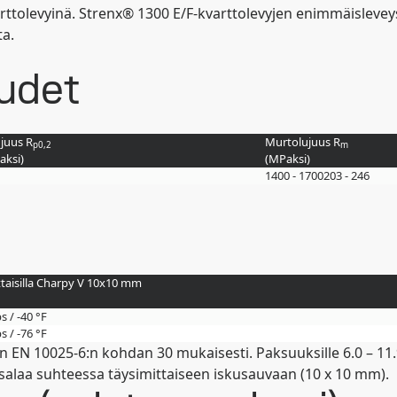
rttolevyinä. Strenx® 1300 E/F-kvarttolevyjen enimmäislev
ta.
udet
juus R
Murtolujuus R
p0,2
m
a
ksi
)
(
MPa
ksi
)
1400 - 1700
203 - 246
ttaisilla Charpy V 10x10 mm
bs / -40 °F
bs / -76 °F
ään EN 10025-6:n kohdan 30 mukaisesti. Paksuuksille 6.0 – 11
alaa suhteessa täysimittaiseen iskusauvaan (10 x 10 mm).