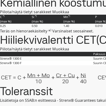
Kemiallinen koostumus
Piilota/näytä tietyt sarakkeet
Muokkaa
*)
*)
*)
C
Si
Mn
P
(max
%
)
(max
%
)
(max
%
)
(max
%
0.25
0.50
1.40
0.010
)
Teräs on hienoraekäsitelty *
Varsinaiset seosaineet.
Hiiliekvivalentti CET(
Piilota/näytä tietyt sarakkeet
Muokkaa
Paksuus 
Strenx® 1300 E
Suurin C
Strenx® 1300 F
Suurin C
Toleranssit
Lisätietoja on SSAB:n esitteessä - Strenx® Guarantees takui