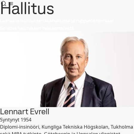
Hallitus
Läsnäolo hallituksen kokouksissa ja riippumattomuus
Selvitys hallituksen työskentelystä
Lennart Evrell
Syntynyt 1954
Diplomi-insinööri, Kungliga Tekniska Högskolan, Tukholma