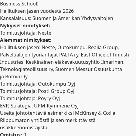
Business School)
Hallituksen jäsen vuodesta 2026
Kansalaisuus: Suomen ja Amerikan Yhdysvaltojen
Nykyiset nimitykset:
Toimitusjohtaja: Neste
Aiemmat nimitykset:
Hallituksen jäsen: Neste, Outokumpu, Realia Group,
Palvelualojen työnantajat PALTA ry, East Office of Finnish
Industries, Keskinäinen eläkevakuutusyhtiö Ilmarinen,
Teknologiateollisuus ry, Suomen Messut Osuuskunta
ja
Botnia Oy
Toimitusjohtaja: Outokumpu Oyj
Toimitusjohtaja: Posti Group Oyj
Toimitusjohtaja: Pöyry Oyj
EVP, Strategia: UPM-Kymmene Oyj
Useita johtotehtäviä esimerkiksi McKinsey & Co:lla
Riippumaton yhtiöstä ja sen merkittävistä
osakkeenomistajista.
Omistus:
0