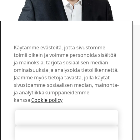
Robert Holmström
Työntekijöiden nimittämä edustaja (varajäsen)
Rakennusteknikko, SSAB Europe
Käytämme evästeitä, jotta sivustomme
Syntynyt 1962
toimii oikein ja voimme personoida sisältöä
Työntekijöiden edustaja vuodesta 2023
ja mainoksia, tarjota sosiaalisen median
Ota yhteyttä SSAB:hen
ominaisuuksia ja analysoida tietoliikennettä.
Jaamme myös tietoja tavasta, jolla käytät
Ota yhteyttä
sivustoamme sosiaalisen median, mainonta-
Kuinka voimme olla avuksi?
ja analytiikkakumppaneidemme
Selaa yhteyshenkilöitä
kanssa.
Cookie policy
Latauskeskus
Hae ja lataa SSAB:n esitteitä, sertifikaatteja ja muuta
Hyväksy kaikki evästeet
materiaalia.
Siirry ladattaviin tiedostoihin
Hylkää kaikki
Tilaa uutiskirjeemme