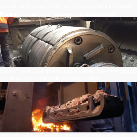
terästehtailla, sementtiteollisuudessa ja voimalaitoksissa.
Lisää esimerkkejä Toolox®-teräksestä eri lämpötiloissa täällä
®
Toolox
soveltuu erinomaisesti laitteisiin, joihin kohdistuu
suuria voimia erittäin kylmissä olosuhteissa.
®
Toolox
kestää kuumuutta, joten se on oikea valinta, kun