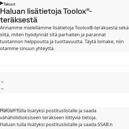
Takuut
Haluan lisätietoja Toolox®-
teräksestä
Annamme mielellämme lisätietoja Toolox®-teräksestä sekä
siitä, miten hyödynnät sitä parhaiten ja parannat
tuotannon helppoutta ja tuottavuutta. Täytä lomake, niin
otamme sinuun yhteyttä.
Kirjoita viesti
Haluan tulla lisätyksi postituslistalle ja saada
vähähiilidioksiseen teräkseen liittyviä tietoja.
Haluan tulla lisätyksi postituslistalle ja saada SSAB:n