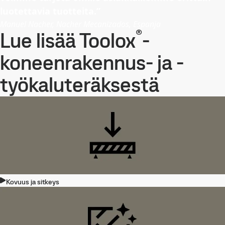
luotettavia tuotteita.”
Manuel Nacher, Nacher Mecanizados, Espanja
®
Lue lisää Toolox
-
koneenrakennus- ja -
työkaluteräksestä
Kovuus ja sitkeys