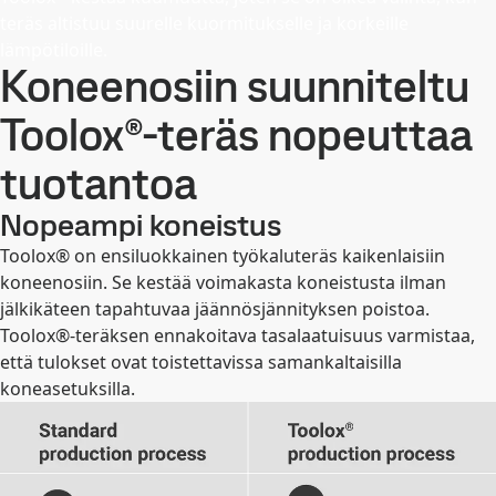
teräs altistuu suurelle kuormitukselle ja korkeille
lämpötiloille.
Koneenosiin suunniteltu
Toolox®-teräs nopeuttaa
tuotantoa
Nopeampi koneistus
Toolox® on ensiluokkainen työkaluteräs kaikenlaisiin
koneenosiin. Se kestää voimakasta koneistusta ilman
jälkikäteen tapahtuvaa jäännösjännityksen poistoa.
Toolox®-teräksen ennakoitava tasalaatuisuus varmistaa,
että tulokset ovat toistettavissa samankaltaisilla
koneasetuksilla.