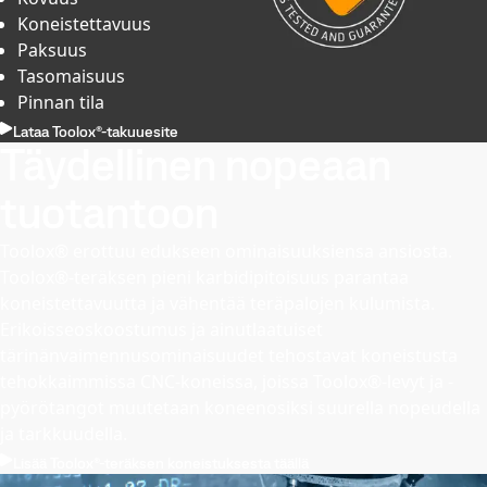
Koneistettavuus
Paksuus
Tasomaisuus
Pinnan tila
Lataa Toolox®-takuuesite
Täydellinen nopeaan
tuotantoon
Toolox® erottuu edukseen ominaisuuksiensa ansiosta.
Toolox®-teräksen pieni karbidipitoisuus parantaa
koneistettavuutta ja vähentää teräpalojen kulumista.
Erikoisseoskoostumus ja ainutlaatuiset
tärinänvaimennusominaisuudet tehostavat koneistusta
tehokkaimmissa CNC-koneissa, joissa Toolox®-levyt ja -
pyörötangot muutetaan koneenosiksi suurella nopeudella
ja tarkkuudella.
Lisää Toolox®-teräksen koneistuksesta täällä