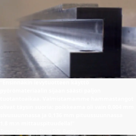
”Ensinnäkin levytuotteen käyttö
pyörömateriaalin sijaan säästi paljon
tuotantoaikaa. Valmistamamme hammastangot
olivat täysin suoria: poikkeama oli vain 0,004 mm
sivusuunnassa ja 0,136 mm pituussuunnassa
1,8 m:n mittauspituudella!”
Tommy Petterson, Stena Stål, Ruotsi