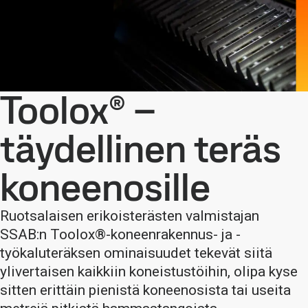
Toolox® –
täydellinen teräs
koneenosille
Ruotsalaisen erikoisterästen valmistajan
SSAB:n Toolox®-koneenrakennus- ja -
työkaluteräksen ominaisuudet tekevät siitä
ylivertaisen kaikkiin koneistustöihin, olipa kyse
sitten erittäin pienistä koneenosista tai useita