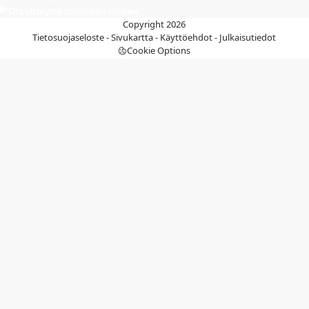
Ota yhteyttä tekniseen tukeen
Copyright 2026
Tietosuojaseloste
-
Sivukartta
-
Käyttöehdot
-
Julkaisutiedot
Cookie Options