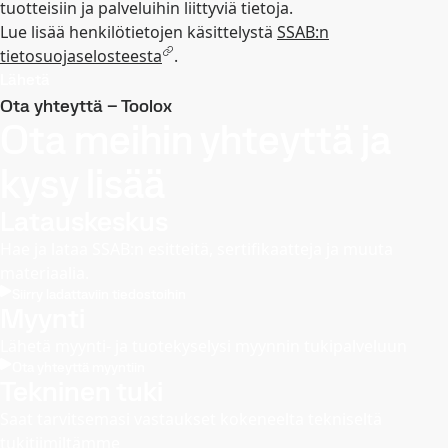
tuotteisiin ja palveluihin liittyviä tietoja.
Lue lisää henkilötietojen käsittelystä
SSAB:n
tietosuojaselosteesta
.
Lähetä
Ota yhteyttä – Toolox
Ota meihin yhteyttä ja
kysy lisää
Latauskeskus
Hae ja lataa SSAB:n esitteitä, sertifikaatteja ja muuta
materiaalia.
Siirry ladattaviin tiedostoihin
Myynti
Lähetä myynti- ja tuotekyselysi myynnin tukipalveluun
Ota yhteyttä myyntiin
Tekninen tuki
Saat tarvitsemasi vastaukset kokeneelta tekniseltä
tukitiimiltämme