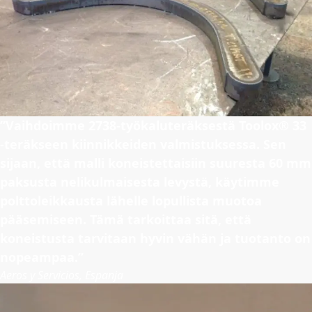
”Vaihdoimme 2738-työkaluteräksestä Toolox® 33
-teräkseen kiinnikkeiden valmistuksessa. Sen
sijaan, että malli koneistettaisiin suuresta 60 mm
paksusta nelikulmaisesta levystä, käytimme
polttoleikkausta lähelle lopullista muotoa
pääsemiseen. Tämä tarkoittaa sitä, että
koneistusta tarvitaan hyvin vähän ja tuotanto on
nopeampaa.”
Aeros y Servicios, Espanja