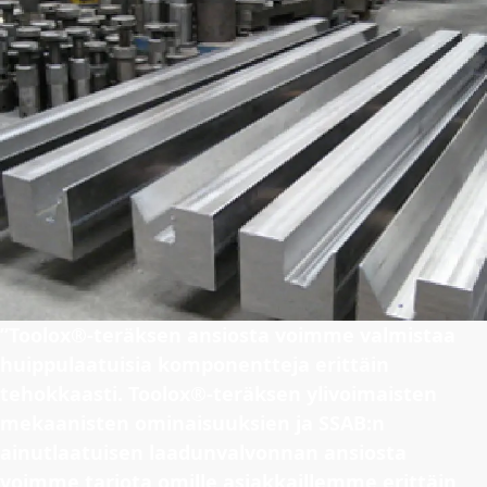
”Toolox®-teräksen ansiosta voimme valmistaa
huippulaatuisia komponentteja erittäin
tehokkaasti. Toolox®-teräksen ylivoimaisten
mekaanisten ominaisuuksien ja SSAB:n
ainutlaatuisen laadunvalvonnan ansiosta
voimme tarjota omille asiakkaillemme erittäin