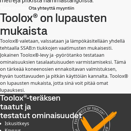
metrejä pitkistä hammastangoista.
Tuoteohjelma
Ota yhteyttä myyntiin
Toolox® on lupausten
mukaista
Toolox® valetaan, valssataan ja lämpökäsitellään yhdellä
tehtaalla SSAB:n tiukkojen vaatimusten mukaisesti.
Jokainen Toolox®-levy ja -pyörötanko testataan
ominaisuuksien tasalaatuisuuden varmistamiseksi. Tämä
on tärkeää koneenosien ennakoitavan valmistuksen,
hyvän tuottavuuden ja pitkän käyttöiän kannalta. Toolox®
on lupausten mukaista, jotta sinä voit pitää omat
lupauksesi.
Toolox®-teräksen
taatut ja
testatut ominaisuudet
Iskusitkeys
Kovuus