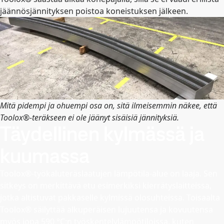
jäännösjännityksen poistoa koneistuksen jälkeen.
Mitä pidempi ja ohuempi osa on, sitä ilmeisemmin näkee, että
Toolox®-teräkseen ei ole jäänyt sisäisiä jännityksiä.
Täydellinen kylmässä ja
kuumassa
Toolox®-työkaluteräslaatujen lämpötila-alue on laaja. Sen
sitkeys on merkittävä etu esimerkiksi kierrätyslaitteissa,
jotka altistuvat pakkaselle kylmissä olosuhteissa. Toisaalta
Toolox® säilyttää alkuperäisen lujuutensa ja kovuutensa
myös jopa 590 °C:n työskentelylämpötiloissa, kuten