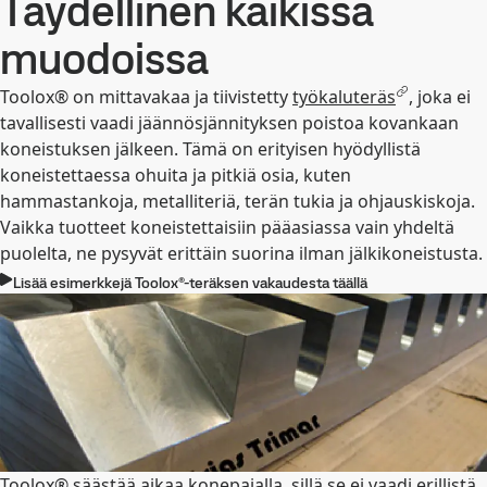
Täydellinen kaikissa
muodoissa
Toolox® on mittavakaa ja tiivistetty
työkaluteräs
, joka ei
tavallisesti vaadi jäännösjännityksen poistoa kovankaan
koneistuksen jälkeen. Tämä on erityisen hyödyllistä
koneistettaessa ohuita ja pitkiä osia, kuten
hammastankoja, metalliteriä, terän tukia ja ohjauskiskoja.
Vaikka tuotteet koneistettaisiin pääasiassa vain yhdeltä
puolelta, ne pysyvät erittäin suorina ilman jälkikoneistusta.
Lisää esimerkkejä Toolox®-teräksen vakaudesta täällä
Toolox
®
säästää aikaa konepajalla, sillä se ei vaadi erillistä