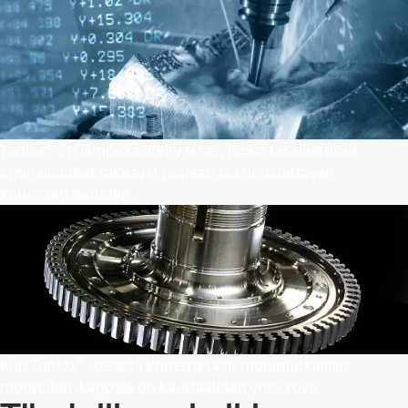
®
Toolox
on lämpökäsitelty teräs, jonka tasalaatuiset
ominaisuudet takaavat nopean ja ennustettavan
koneistettavuuden.
®
Kun Toolox
-terästä koneistetaan monimutkaisiin
muotoihin, kappale on kauttaaltaan yhtä kova.