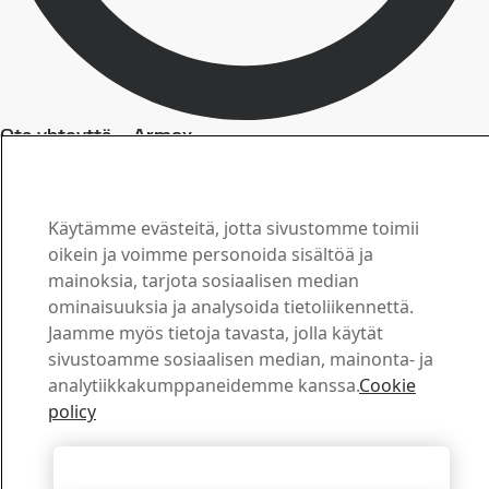
Ota yhteyttä – Armox
Ota meihin yhteyttä ja
kysy lisää
Käytämme evästeitä, jotta sivustomme toimii
Latauskeskus
oikein ja voimme personoida sisältöä ja
mainoksia, tarjota sosiaalisen median
Hae ja lataa SSAB:n esitteitä, sertifikaatteja ja muuta
ominaisuuksia ja analysoida tietoliikennettä.
materiaalia.
Jaamme myös tietoja tavasta, jolla käytät
Siirry ladattaviin tiedostoihin
sivustoamme sosiaalisen median, mainonta- ja
Myynti
analytiikkakumppaneidemme kanssa.
Cookie
Lähetä myynti- ja tuotekyselysi myynnin tukipalveluun
policy
Ota yhteyttä myyntiin
Tekninen tuki
Hyväksy kaikki evästeet
Saat tarvitsemasi vastaukset kokeneelta tekniseltä