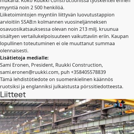
mukana. Koko Ruukki Constructionissa työskenteli ennen
myyntiä noin 2 500 henkilöä.
Liiketoimintojen myyntiin liittyvän luovutustappion
arvioitiin SSAB:n kolmannen vuosineljänneksen
osavuosikatsauksessa olevan noin 213 milj. kruunua
sisältyen vertailukelpoisuuteen vaikuttaviin eriin. Kaupan
lopullinen toteutuminen ei ole muuttanut summaa
olennaisesti.
Lisätietoja medialle:
Sami Eronen, President, Ruukki Construction,
sami.eronen@ruukki.com
, puh +358405578839
Tämä lehdistötiedote on suomenkielinen käännös
ruotsiksi ja englanniksi julkaistusta pörssitiedotteesta.
Liitteet