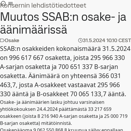
Konsernin lehdistötiedotteet
Muutos SSAB:n osake- ja
äänimäärissä
Osake
31.5.2024
10.10 CEST
SSAB:n osakkeiden kokonaismäärä 31.5.2024
on 996 617 667 osaketta, joista 295 966 330
A-sarjan osaketta ja 700 651 337 B-sarjan
osaketta. Äänimäärä on yhteensä 366 031
463,7, josta A-osakkeet vastaavat 295 966
330 ääntä ja B-osakkeet 70 065 133,7 ääntä.
Osake- ja äänimäärien lasku johtuu varsinaisen
yhtiökokouksen 24.4.2024 päättämästä 33 217 659
osakkeen (joista 8 216 940 A-sarjan osaketta ja 25 000 719
B-sarjan osaketta) mitätöinnistä.
Osakepääoma 9 062 550 868,8 kruunua säilyy ennallaan,