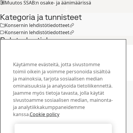
Muutos SSAB:n osake- ja äänimäärissä
Kategoria ja tunnisteet
Konsernin lehdistötiedotteet
Konsernin lehdistötiedotteet
Related articles
Pörssitiedotteet
Change in number of SSAB shares and
votes
Käytämme evästeitä, jotta sivustomme
31
touko
Osake
toimii oikein ja voimme personoida sisältöä
Lue koko juttu
ja mainoksia, tarjota sosiaalisen median
Ota yhteyttä SSAB:hen
ominaisuuksia ja analysoida tietoliikennettä.
Jaamme myös tietoja tavasta, jolla käytät
Ota yhteyttä
sivustoamme sosiaalisen median, mainonta-
Kuinka voimme olla avuksi?
ja analytiikkakumppaneidemme
Selaa yhteyshenkilöitä
kanssa.
Cookie policy
Latauskeskus
Hae ja lataa SSAB:n esitteitä, sertifikaatteja ja muuta
Hyväksy kaikki evästeet