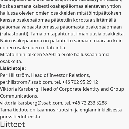
koska samanaikaisesti osakepääomaa alentavan yhtiön
hallussa olevien omien osakkeiden mitätöintipäätöksen
kanssa osakepääomaa päätettiin korottaa siirtämällä
pääomaa vapaasta omasta pääomasta osakepääomaan
(rahastoanti). Tämä on tapahtunut ilman uusia osakkeita.
Näin osakepääoma on palautettu samaan määrään kuin
ennen osakkeiden mitätöintiä.
Mitätöinnin jälkeen SSAB:llä ei ole hallussaan omia
osakkeita.
Lisätietoja:
Per Hillström, Head of Investor Relations,
per.hillstrom@ssab.com
, tel. +46 702 95 29 12
Viktoria Karsberg, Head of Corporate Identity and Group
Communications,
viktoria.karsberg@ssab.com
, tel.
+46 72 233 5288
Tämä tiedote on käännös ruotsin- ja englanninkielisestä
pörssitiedotteesta.
Liitteet