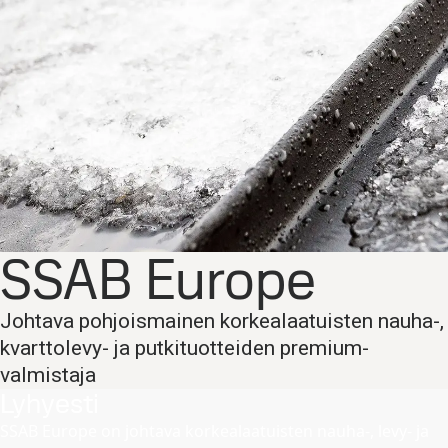
SSAB Europe
Johtava pohjoismainen korkealaatuisten nauha-,
kvarttolevy- ja putkituotteiden premium-
valmistaja
Lyhyesti
SSAB Europe on johtava korkealaatuisten nauha-, levy- ja