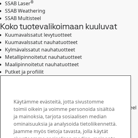
®
SSAB Laser
SSAB Weathering
SSAB Multisteel
Koko tuotevalikoimaan kuuluvat
Kuumavalssatut levytuotteet
Kuumavalssatut nauhatuotteet
Kylmävalssatut nauhatuotteet
Metallipinnoitetut nauhatuotteet
Maalipinnoitetut nauhatuotteet
Putket ja profiilit
Infrastruktuurituotteet
Arkit ja rainat
Kilpailijat
Käytämme evästeitä, jotta sivustomme
ArcelorMittal, Dillinger, Salzgitter, ThyssenKrupp, Tata Steel
toimii oikein ja voimme personoida sisältöä
Europe, US Steel ja Voestalpine
ja mainoksia, tarjota sosiaalisen median
Ota yhteyttä SSAB:hen
ominaisuuksia ja analysoida tietoliikennettä.
Jaamme myös tietoja tavasta, jolla käytät
Ota yhteyttä