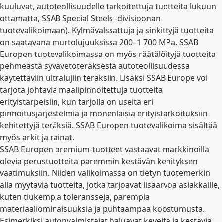
kuuluvat, autoteollisuudelle tarkoitettuja tuotteita lukuun
ottamatta, SSAB Special Steels -divisioonan
tuotevalikoimaan). Kylmävalssattuja ja sinkittyjä tuotteita
on saatavana murtolujuuksissa 200–1 700 MPa. SSAB
Europen tuotevalikoimassa on myös räätälöityjä tuotteita
pehmeästä syvävetoteräksestä autoteollisuudessa
käytettäviin ultralujiin teräksiin. Lisäksi SSAB Europe voi
tarjota johtavia maalipinnoitettuja tuotteita
erityistarpeisiin, kun tarjolla on useita eri
pinnoitusjärjestelmiä ja monenlaisia erityistarkoituksiin
kehitettyjä teräksiä. SSAB Europen tuotevalikoima sisältää
myös arkit ja rainat.
SSAB Europen premium-tuotteet vastaavat markkinoilla
olevia perustuotteita paremmin kestävän kehityksen
vaatimuksiin. Niiden valikoimassa on tietyn tuotemerkin
alla myytäviä tuotteita, jotka tarjoavat lisäarvoa asiakkaille,
kuten tiukempia toleransseja, parempia
materiaaliominaisuuksia ja puhtaampaa koostumusta.
Esimerkiksi autonvalmistajat haluavat keveitä ja kestäviä