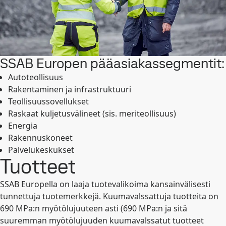
SSAB Europen pääasiakassegmentit:
Autoteollisuus
Rakentaminen ja infrastruktuuri
Teollisuussovellukset
Raskaat kuljetusvälineet (sis. meriteollisuus)
Energia
Rakennuskoneet
Palvelukeskukset
Tuotteet
SSAB Europella on laaja tuotevalikoima kansainvälisesti
tunnettuja tuotemerkkejä. Kuumavalssattuja tuotteita on
690 MPa:n myötölujuuteen asti (690 MPa:n ja sitä
suuremman myötölujuuden kuumavalssatut tuotteet