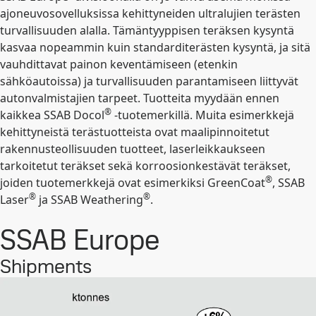
ajoneuvosovelluksissa kehittyneiden ultralujien terästen
turvallisuuden alalla. Tämäntyyppisen teräksen kysyntä
kasvaa nopeammin kuin standarditerästen kysyntä, ja sitä
vauhdittavat painon keventämiseen (etenkin
sähköautoissa) ja turvallisuuden parantamiseen liittyvät
autonvalmistajien tarpeet. Tuotteita myydään ennen
®
kaikkea SSAB Docol
-tuotemerkillä. Muita esimerkkejä
kehittyneistä terästuotteista ovat maalipinnoitetut
rakennusteollisuuden tuotteet, laserleikkaukseen
tarkoitetut teräkset sekä korroosionkestävät teräkset,
®
joiden tuotemerkkejä ovat esimerkiksi GreenCoat
, SSAB
®
®
Laser
ja SSAB Weathering
.
SSAB Europe
Shipments