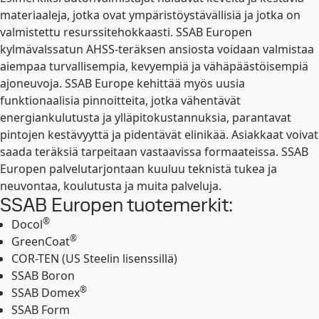
materiaaleja, jotka ovat ympäristöystävällisiä ja jotka on
valmistettu resurssitehokkaasti. SSAB Europen
kylmävalssatun AHSS-teräksen ansiosta voidaan valmistaa
aiempaa turvallisempia, kevyempiä ja vähäpäästöisempiä
ajoneuvoja. SSAB Europe kehittää myös uusia
funktionaalisia pinnoitteita, jotka vähentävät
energiankulutusta ja ylläpitokustannuksia, parantavat
pintojen kestävyyttä ja pidentävät elinikää. Asiakkaat voivat
saada teräksiä tarpeitaan vastaavissa formaateissa. SSAB
Europen palvelutarjontaan kuuluu teknistä tukea ja
neuvontaa, koulutusta ja muita palveluja.
SSAB Europen tuotemerkit:
®
Docol
®
GreenCoat
COR-TEN (US Steelin lisenssillä)
SSAB Boron
®
SSAB Domex
SSAB Form