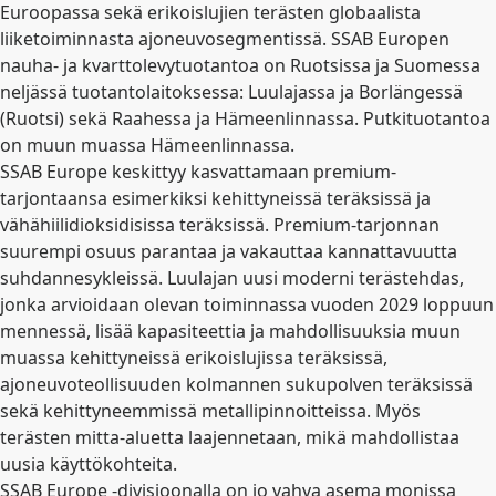
Euroopassa sekä erikoislujien terästen globaalista
liiketoiminnasta ajoneuvosegmentissä. SSAB Europen
nauha- ja kvarttolevytuotantoa on Ruotsissa ja Suomessa
neljässä tuotantolaitoksessa: Luulajassa ja Borlängessä
(Ruotsi) sekä Raahessa ja Hämeenlinnassa. Putkituotantoa
on muun muassa Hämeenlinnassa.
SSAB Europe keskittyy kasvattamaan premium-
tarjontaansa esimerkiksi kehittyneissä teräksissä ja
vähähiilidioksidisissa teräksissä. Premium-tarjonnan
suurempi osuus parantaa ja vakauttaa kannattavuutta
suhdannesykleissä. Luulajan uusi moderni terästehdas,
jonka arvioidaan olevan toiminnassa vuoden 2029 loppuun
mennessä, lisää kapasiteettia ja mahdollisuuksia muun
muassa kehittyneissä erikoislujissa teräksissä,
ajoneuvoteollisuuden kolmannen sukupolven teräksissä
sekä kehittyneemmissä metallipinnoitteissa. Myös
terästen mitta-aluetta laajennetaan, mikä mahdollistaa
uusia käyttökohteita.
SSAB Europe -divisioonalla on jo vahva asema monissa