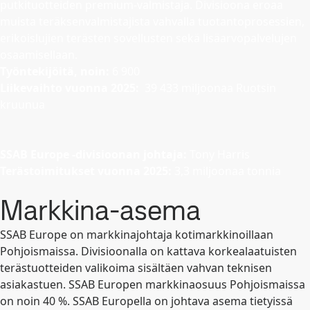
putkituotteiden premium-valmistaja. Divisioona eroaa
muista teräksenvalmistajista vahvalla tuotantoprosessien,
erikoislujien terästen sovellusten sekä lisäarvopalvelujen
osaamisellaan.
Työntekijöitä, noin:
6 900
Liikevaihto vuonna 2025:
39 433 miljoonaa Ruotsin
kruunua
SSAB Europe -divisioonan johtaja:
Tony Harris
Terästoimitukset vuonna 2025:
3,3 miljoonaa tonnia
Markkina-asema
SSAB Europe on markkinajohtaja kotimarkkinoillaan
Pohjoismaissa. Divisioonalla on kattava korkealaatuisten
terästuotteiden valikoima sisältäen vahvan teknisen
asiakastuen. SSAB Europen markkinaosuus Pohjoismaissa
on noin 40 %. SSAB Europella on johtava asema tietyissä