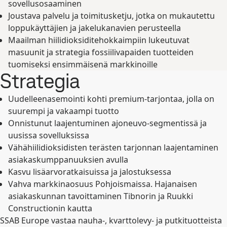
sovellusosaaminen
Joustava palvelu ja toimitusketju, jotka on mukautettu
loppukäyttäjien ja jakelukanavien perusteella
Maailman hiilidioksiditehokkaimpiin lukeutuvat
masuunit ja strategia fossiilivapaiden tuotteiden
tuomiseksi ensimmäisenä markkinoille
Strategia
Uudelleenasemointi kohti premium-tarjontaa, jolla on
suurempi ja vakaampi tuotto
Onnistunut laajentuminen ajoneuvo-segmentissä ja
uusissa sovelluksissa
Vähähiilidioksidisten terästen tarjonnan laajentaminen
asiakaskumppanuuksien avulla
Kasvu lisäarvoratkaisuissa ja jalostuksessa
Vahva markkinaosuus Pohjoismaissa. Hajanaisen
asiakaskunnan tavoittaminen Tibnorin ja Ruukki
Constructionin kautta
SSAB Europe vastaa nauha-, kvarttolevy- ja putkituotteista