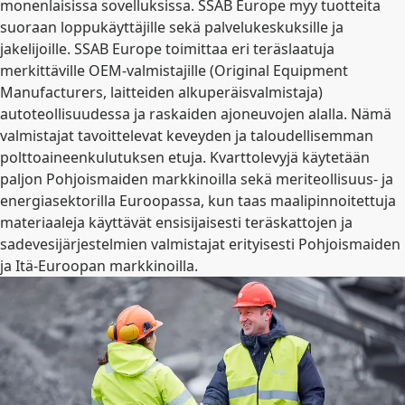
monenlaisissa sovelluksissa. SSAB Europe myy tuotteita
suoraan loppukäyttäjille sekä palvelukeskuksille ja
jakelijoille. SSAB Europe toimittaa eri teräslaatuja
merkittäville OEM-valmistajille (Original Equipment
Manufacturers, laitteiden alkuperäisvalmistaja)
autoteollisuudessa ja raskaiden ajoneuvojen alalla. Nämä
valmistajat tavoittelevat keveyden ja taloudellisemman
polttoaineenkulutuksen etuja. Kvarttolevyjä käytetään
paljon Pohjoismaiden markkinoilla sekä meriteollisuus- ja
energiasektorilla Euroopassa, kun taas maalipinnoitettuja
materiaaleja käyttävät ensisijaisesti teräskattojen ja
sadevesijärjestelmien valmistajat erityisesti Pohjoismaiden
ja Itä-Euroopan markkinoilla.