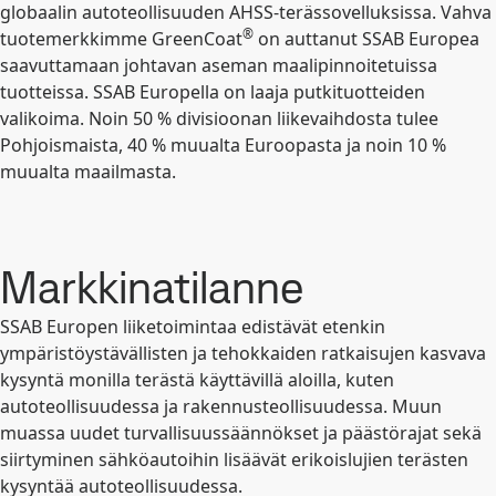
globaalin autoteollisuuden AHSS-terässovelluksissa. Vahva
®
tuotemerkkimme GreenCoat
on auttanut SSAB Europea
saavuttamaan johtavan aseman maalipinnoitetuissa
tuotteissa. SSAB Europella on laaja putkituotteiden
valikoima. Noin 50 % divisioonan liikevaihdosta tulee
Pohjoismaista, 40 % muualta Euroopasta ja noin 10 %
muualta maailmasta.
Markkinatilanne
SSAB Europen liiketoimintaa edistävät etenkin
ympäristöystävällisten ja tehokkaiden ratkaisujen kasvava
kysyntä monilla terästä käyttävillä aloilla, kuten
autoteollisuudessa ja rakennusteollisuudessa. Muun
muassa uudet turvallisuussäännökset ja päästörajat sekä
siirtyminen sähköautoihin lisäävät erikoislujien terästen
kysyntää autoteollisuudessa.