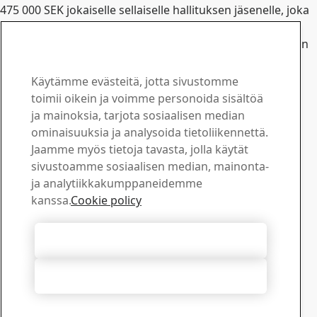
475 000 SEK jokaiselle sellaiselle hallituksen jäsenelle, joka
ei ole konsernin palveluksessa. Hallituksen jäsenten
vuositason korvaus tehdystä valiokuntatyöstä maksetaan
vuoden 2014 varsinaisen yhtiökokouksen päätöksen
mukaisesti, eli 100.000 SEK jokaiselle jäsenille, lukuun
Käytämme evästeitä, jotta sivustomme
ottamatta tarkastusvaliokunnan puheenjohtajaa, jonka
toimii oikein ja voimme personoida sisältöä
korvaus on 125 000 SEK.
ja mainoksia, tarjota sosiaalisen median
Ota yhteyttä SSAB:hen
ominaisuuksia ja analysoida tietoliikennettä.
Jaamme myös tietoja tavasta, jolla käytät
Ota yhteyttä
sivustoamme sosiaalisen median, mainonta-
Kuinka voimme olla avuksi?
ja analytiikkakumppaneidemme
Selaa yhteyshenkilöitä
kanssa.
Cookie policy
Latauskeskus
Hae ja lataa SSAB:n esitteitä, sertifikaatteja ja muuta
Hyväksy kaikki evästeet
materiaalia.
Siirry ladattaviin tiedostoihin
Hylkää kaikki
Tilaa uutiskirjeemme
Tarkista SSAB-uutiskirjeiden tilausasetuksesi