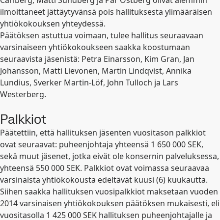
Carlberg, Matti Sundberg ja Pär Östberg olivat aiemmin
ilmoittaneet jättäytyvänsä pois hallituksesta ylimääräisen
yhtiökokouksen yhteydessä.
Päätöksen astuttua voimaan, tulee hallitus seuraavaan
varsinaiseen yhtiökokoukseen saakka koostumaan
seuraavista jäsenistä: Petra Einarsson, Kim Gran, Jan
Johansson, Matti Lievonen, Martin Lindqvist, Annika
Lundius, Sverker Martin-Löf, John Tulloch ja Lars
Westerberg.
Palkkiot
Päätettiin, että hallituksen jäsenten vuositason palkkiot
ovat seuraavat: puheenjohtaja yhteensä 1 650 000 SEK,
sekä muut jäsenet, jotka eivät ole konsernin palveluksessa,
yhteensä 550 000 SEK. Palkkiot ovat voimassa seuraavaa
varsinaista yhtiökokousta edeltävät kuusi (6) kuukautta.
Siihen saakka hallituksen vuosipalkkiot maksetaan vuoden
2014 varsinaisen yhtiökokouksen päätöksen mukaisesti, eli
vuositasolla 1 425 000 SEK hallituksen puheenjohtajalle ja