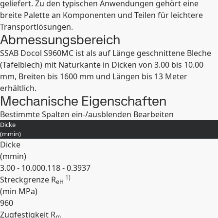
geliefert. Zu den typischen Anwendungen gehört eine
breite Palette an Komponenten und Teilen für leichtere
Transportlösungen.
Abmessungsbereich
SSAB Docol S960MC ist als auf Länge geschnittene Bleche
(Tafelblech) mit Naturkante in Dicken von 3.00 bis 10.00
mm, Breiten bis 1600 mm und Längen bis 13 Meter
erhältlich.
Mechanische Eigenschaften
Bestimmte Spalten ein-/ausblenden
Bearbeiten
Dicke
(
mm
in
)
Dicke
(
mm
in
)
3.00 - 10.00
0.118 - 0.3937
1)
Streckgrenze R
eH
(min
MPa
)
960
Zugfestigkeit R
m