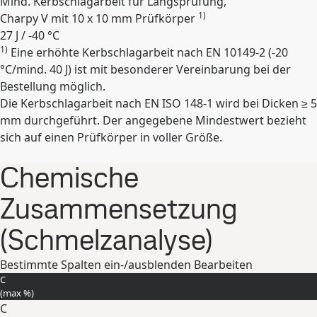
Mind. Kerbschlagarbeit für Längsprüfung,
1)
Charpy V mit 10 x 10 mm Prüfkörper
27 J / -40 °C
1)
Eine erhöhte Kerbschlagarbeit nach EN 10149-2 (-20
Erweitern
°C/mind. 40 J) ist mit besonderer Vereinbarung bei der
Bestellung möglich.
Die Kerbschlagarbeit nach EN ISO 148-1 wird bei Dicken ≥ 5
mm durchgeführt. Der angegebene Mindestwert bezieht
sich auf einen Prüfkörper in voller Größe.
Chemische
Zusammensetzung
(Schmelzanalyse)
Bestimmte Spalten ein-/ausblenden
Bearbeiten
C
(max
%
)
C