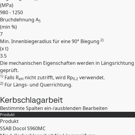
(
MPa
)
980 - 1250
Bruchdehnung A
5
(min
%
)
7
2)
Min. Innenbiegeradius für eine 90° Biegung
(
x t
)
3.5
Die mechanischen Eigenschaften werden in Längsrichtung
Erweitern
geprüft.
1)
Falls R
nicht zutrifft, wird Rp
verwendet.
eH
0.2
2)
Für Längs- und Querrichtung.
Kerbschlagarbeit
Bestimmte Spalten ein-/ausblenden
Bearbeiten
Produkt
Produkt
SSAB Docol S960MC