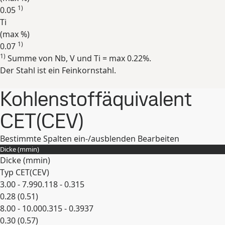
1)
0.05
Ti
(max
%
)
1)
0.07
1)
Summe von Nb, V und Ti = max 0.22%.
Erweitern
Der Stahl ist ein Feinkornstahl.
Kohlenstoffäquivalent
CET(CEV)
Bestimmte Spalten ein-/ausblenden
Bearbeiten
Dicke (
mm
in
)
Dicke (
mm
in
)
Typ CET(CEV)
3.00 - 7.99
0.118 - 0.315
0.28 (0.51)
8.00 - 10.00
0.315 - 0.3937
0.30 (0.57)