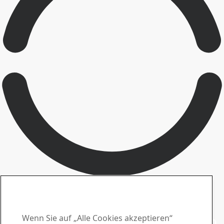
Ansprechpartner SSAB Docol
Wenden Sie sich an uns
bei Fragen oder Anfragen
Wenn Sie auf „Alle Cookies akzeptieren“