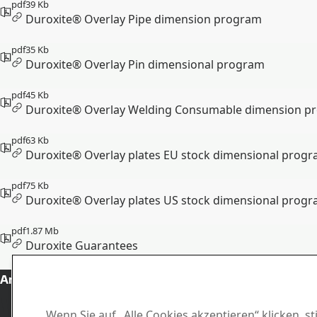
pdf
39 Kb
Duroxite® Overlay Pipe dimension program
pdf
35 Kb
Duroxite® Overlay Pin dimensional program
pdf
45 Kb
Duroxite® Overlay Welding Consumable dimension p
pdf
63 Kb
Duroxite® Overlay plates EU stock dimensional prog
pdf
75 Kb
Duroxite® Overlay plates US stock dimensional prog
pdf
1.87 Mb
Duroxite Guarantees
Kontakt 
Ansprechpartner Duroxite
Wenden Sie
aufneh
Wenn Sie auf „Alle Cookies akzeptieren“ klicken, 