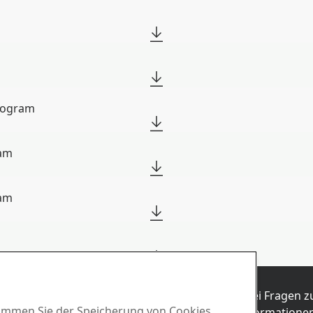
rogram
ram
ram
mit uns
Vertrieb
men
Wenden Sie sich bei Fragen 
stimmen Sie der Speicherung von Cookies
und zu Produktinformationen