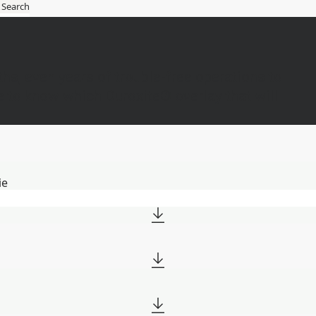
Search
ySSAB
s, even years of trouble-free operations to
 to know which Duroxite® overlay that will
ie