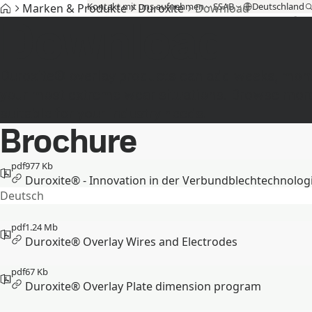
Kontakt mit uns aufnehmen
SSAB
Deutschland
Marken & Produkte
Duroxite
Download
Download
Marken & Produkte
Fossilfreier Stahl
Technischer Support
M
Duroxite® overlay products can add weeks, month
your most extreme wear situations. Browse more
suitable for your industry needs.
Brochure
pdf
977 Kb
Duroxite® - Innovation in der Verbundblechtechnolog
Deutsch
pdf
1.24 Mb
Duroxite® Overlay Wires and Electrodes
pdf
67 Kb
Duroxite® Overlay Plate dimension program