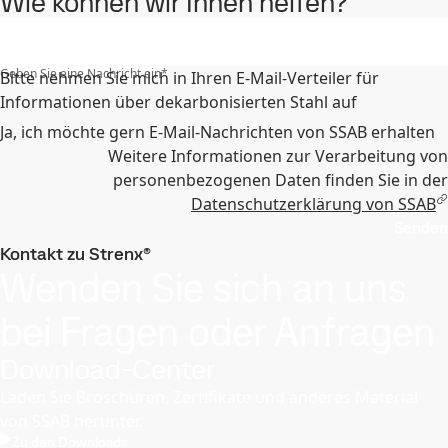
Wie können wir Ihnen helfen?
Geben Sie eine Nachricht ein
*
Bitte nehmen Sie mich in Ihren E-Mail-Verteiler für
Informationen über dekarbonisierten Stahl auf
Ja, ich möchte gern E-Mail-Nachrichten von SSAB erhalten
Weitere Informationen zur Verarbeitung von
personenbezogenen Daten finden Sie in der
Datenschutzerklärung von SSAB
Senden
Kontakt zu Strenx®
Wenden Sie sich an uns
bei Fragen oder Anfragen
Download-Center
Laden Sie Broschüren, Zertifikate und anderes Material
von SSAB herunter.
Zu den Downloads