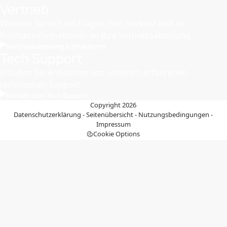
Vertrieb
Wenden Sie sich bei Fragen zum Verkauf und zu
Produktinformationen an Ihre Vertriebsabteilung
Vertriebsabteilung kontaktieren
Tech Support
Erhalten Sie Antworten von unserem erfahrenen
technischen Support
Kontakt zum Tech Support
Copyright 2026
Datenschutzerklärung
-
Seitenübersicht
-
Nutzungsbedingungen
-
Impressum
Cookie Options